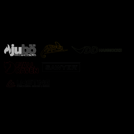
Značky ověřené samotnou přírodou
další značky
Odebírat newsletter
Vložte svůj e-mail a my vám budeme zasílat informace o