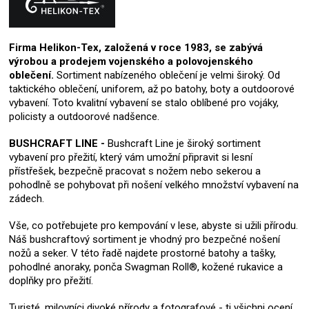
Firma Helikon-Tex, založená v roce 1983, se zabývá
výrobou a prodejem vojenského a polovojenského
oblečení.
Sortiment nabízeného oblečení je velmi široký. Od
taktického oblečení, uniforem, až po batohy, boty a outdoorové
vybavení. Toto kvalitní vybavení se stalo oblíbené pro vojáky,
policisty a outdoorové nadšence.
BUSHCRAFT LINE -
Bushcraft Line je široký sortiment
vybavení pro přežití, který vám umožní připravit si lesní
přístřešek, bezpečně pracovat s nožem nebo sekerou a
pohodlně se pohybovat při nošení velkého množství vybavení na
zádech.
Vše, co potřebujete pro kempování v lese, abyste si užili přírodu.
Náš bushcraftový sortiment je vhodný pro bezpečné nošení
nožů a seker. V této řadě najdete prostorné batohy a tašky,
pohodlné anoraky, ponča Swagman Roll®, kožené rukavice a
doplňky pro přežití.
Turisté, milovníci divoké přírody a fotografové - ti všichni ocení