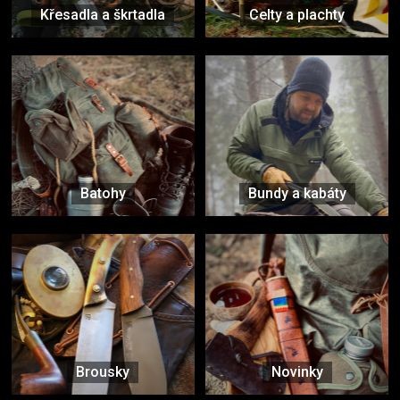
Křesadla a škrtadla
Celty a plachty
Batohy
Bundy a kabáty
Brousky
Novinky