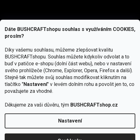
Dáte BUSHCRAFTshopu souhlas s využíváním COOKIES,
prosím?
Díky vašemu souhlasu, můžeme zlepšovat kvalitu
BUSHCRAFTshopu.
Souhlas můžete kdykoliv odvolat a to
buď v patičce e-shopu (dolní část webu), nebo v nastavení
svého prohlížeče (Chrome, Explorer, Opera, Firefox a další).
Stejně tak můžete svůj souhlas modifikovat kliknutím na
tlačítko "
Nastavení
" v levém dolním rohu a povolit jen to, co
Přihlásit se
považujete za vhodné.
Vložením e-mailu souhlasíte s
Děkujeme za vaši důvěru, tým
BUSHCRAFTshop.cz
podmínkami ochrany osobních údajů
Nastavení
Od 27.7. - 7.8. bude prodejna v Praze uzavřena.
Copyright 2026
BUSHCRAFTshop.cz
. Všechna práva
🏕️ Kupte do 12. 8. jakýkoliv produkt JuBö a
vyhrazena.
Upravit nastavení cookies
zapojte se do slosování o kurz s