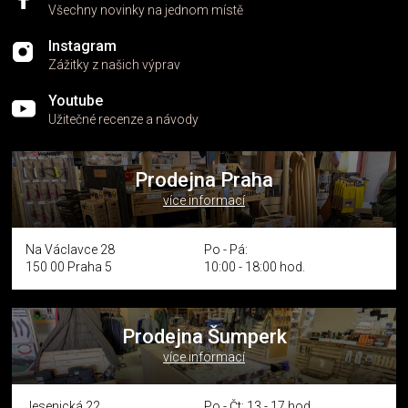
Všechny novinky na jednom místě
Instagram
Zážitky z našich výprav
Youtube
Užitečné recenze a návody
Prodejna Praha
více informací
Na Václavce 28
Po - Pá:
150 00 Praha 5
10:00 - 18:00 hod.
Prodejna Šumperk
více informací
Jesenická 22
Po - Čt: 13 - 17 hod.