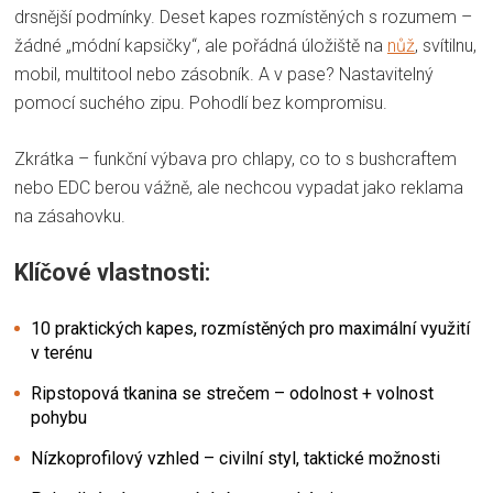
drsnější podmínky. Deset kapes rozmístěných s rozumem –
žádné „módní kapsičky“, ale pořádná úložiště na
nůž
, svítilnu,
mobil, multitool nebo zásobník. A v pase? Nastavitelný
pomocí suchého zipu. Pohodlí bez kompromisu.
Zkrátka – funkční výbava pro chlapy, co to s bushcraftem
nebo EDC berou vážně, ale nechcou vypadat jako reklama
na zásahovku.
Klíčové vlastnosti:
10 praktických kapes, rozmístěných pro maximální využití
v terénu
Ripstopová tkanina se strečem – odolnost + volnost
pohybu
Nízkoprofilový vzhled – civilní styl, taktické možnosti