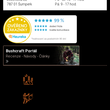
787 01 Šumperk
Pá: 9 - 17 hod.
Bushcraft Portál
Recenze - Návody - Články
Rádi předáváme zkušenosti
Poradíme vám s výběrem
Zboží sami testujeme
U nás nekoupíte „zajíce v pytli“