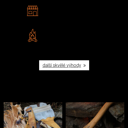
2 kamenné prodejny
Navštivte nás v Praze a
Šumperku
Vlastní značka JuBö
Poctivá ruční výroba v ČR
další skvělé výhody
Užijte si to v přírodě
Vybavení, na které spoléháte nejčastěji