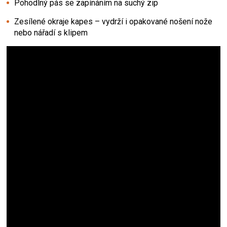
Pohodlný pás se zapínáním na suchý zip
Zesílené okraje kapes – vydrží i opakované nošení nože
nebo nářadí s klipem