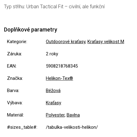
Typ střihu: Urban Tactical Fit – civilní, ale funkční
Doplňkové parametry
Kategorie
:
Outdoorové kraťasy
,
Kraťasy velikost M
Záruka
:
2 roky
EAN
:
5908218768345
Značka
:
Helikon-Tex®
Barva
:
Béžová
Výbava
:
Kraťasy
Materiál
:
Polyester
,
Bavlna
#sizes_table#
:
/tabulka-velikosti-helikon/