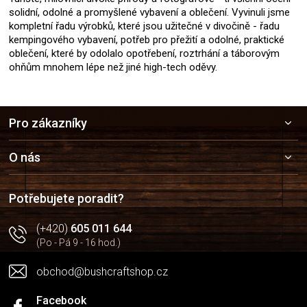
solidní, odolné a promyšlené vybavení a oblečení. Vyvinuli jsme
kompletní řadu výrobků, které jsou užitečné v divočině - řadu
kempingového vybavení, potřeb pro přežití a odolné, praktické
oblečení, které by odolalo opotřebení, roztrhání a táborovým
ohňům mnohem lépe než jiné high-tech oděvy.
Z
Pro zákazníky
á
p
a
O nás
t
í
Potřebujete poradit?
(+420)
605 011 644
(Po - Pá 9 - 16 hod.)
obchod@bushcraftshop.cz
Facebook