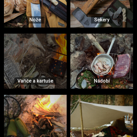
Nože
Sekery
Vařiče a kartuše
Nádobí