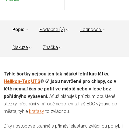
Popis
Podobné (2)
Hodnocení
Diskuze
Značka
Tyhle šortky nejsou jen tak nějaký letní kus látky.
Helikon-Tex
UTS
® 6" jsou navržené pro chlapy, co v
létě nemají čas se potit ve městě nebo v lese bez
pořádnýho vybavení.
Ať už plánuješ průzkum opuštěné
stezky, přespání v přírodě nebo jen taháš EDC výbavu do
města, tyhle
kraťasy
to zvládnou.
Díky ripstopové tkanině s příměsí elastanu zvládnou pohyb i