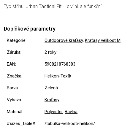
Typ střihu: Urban Tactical Fit – civilní, ale funkční
Doplňkové parametry
Kategorie
:
Outdoorové kraťasy
,
Kraťasy velikost M
Záruka
:
2 roky
EAN
:
5908218768383
Značka
:
Helikon-Tex®
Barva
:
Zelená
Výbava
:
Kraťasy
Materiál
:
Polyester
,
Bavlna
#sizes_table#
:
/tabulka-velikosti-helikon/