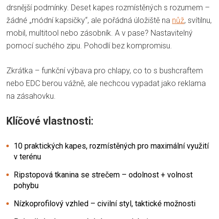
drsnější podmínky. Deset kapes rozmístěných s rozumem –
žádné „módní kapsičky“, ale pořádná úložiště na
nůž
, svítilnu,
mobil, multitool nebo zásobník. A v pase? Nastavitelný
pomocí suchého zipu. Pohodlí bez kompromisu.
Zkrátka – funkční výbava pro chlapy, co to s bushcraftem
nebo EDC berou vážně, ale nechcou vypadat jako reklama
na zásahovku.
Klíčové vlastnosti:
10 praktických kapes, rozmístěných pro maximální využití
v terénu
Ripstopová tkanina se strečem – odolnost + volnost
pohybu
Nízkoprofilový vzhled – civilní styl, taktické možnosti