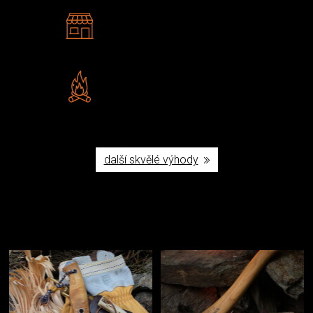
2 kamenné prodejny
Navštivte nás v Praze a
Šumperku
Vlastní značka JuBö
Poctivá ruční výroba v ČR
další skvělé výhody
Užijte si to v přírodě
Vybavení, na které spoléháte nejčastěji