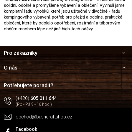
solidní, odolné a promyšlené vybavení a oblečení. Vyvinuli jsme
kompletní řadu výrobků, které jsou užitečné v divočině - řadu
kempingového vybavení, potřeb pro přežití a odolné, praktické
oblečení, které by odolalo opotřebení, roztrhání a táborovým
ohňům mnohem lépe než jiné high-tech oděvy.
Z
Pro zákazníky
á
p
a
O nás
t
í
Potřebujete poradit?
(+420)
605 011 644
(Po - Pá 9 - 16 hod.)
obchod@bushcraftshop.cz
Facebook