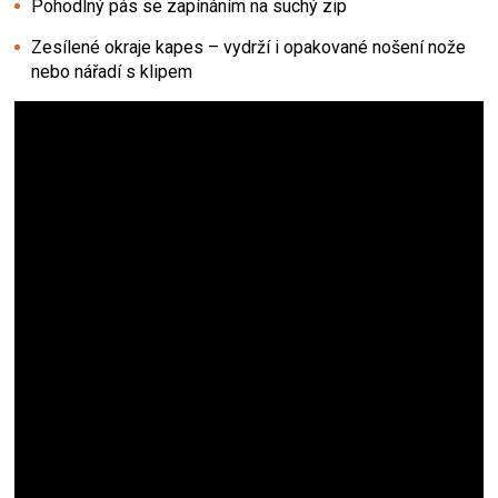
Pohodlný pás se zapínáním na suchý zip
Zesílené okraje kapes – vydrží i opakované nošení nože
nebo nářadí s klipem