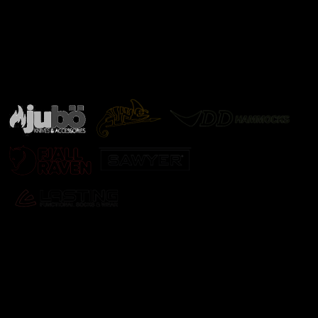
Značky ověřené samotnou přírodou
další značky
Odebírat newsletter
Vložte svůj e-mail a my vám budeme zasílat informace o