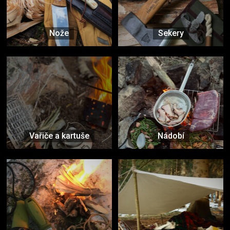
Nože
Sekery
Vařiče a kartuše
Nádobí