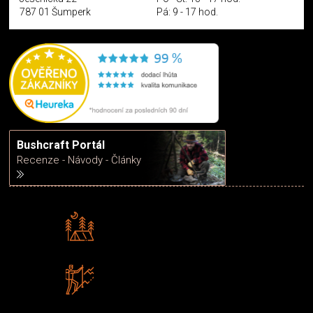
787 01 Šumperk
Pá: 9 - 17 hod.
Bushcraft Portál
Recenze - Návody - Články
Rádi předáváme zkušenosti
Poradíme vám s výběrem
Zboží sami testujeme
U nás nekoupíte „zajíce v pytli“