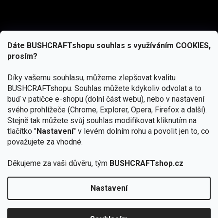
Dáte BUSHCRAFTshopu souhlas s využíváním COOKIES,
prosím?
Díky vašemu souhlasu, můžeme zlepšovat kvalitu
BUSHCRAFTshopu.
Souhlas můžete kdykoliv odvolat a to
buď v patičce e-shopu (dolní část webu), nebo v nastavení
svého prohlížeče (Chrome, Explorer, Opera, Firefox a další).
Stejně tak můžete svůj souhlas modifikovat kliknutím na
tlačítko "
Nastavení
" v levém dolním rohu a povolit jen to, co
Přihlásit se
považujete za vhodné.
Vložením e-mailu souhlasíte s
Děkujeme za vaši důvěru, tým
BUSHCRAFTshop.cz
podmínkami ochrany osobních údajů
Nastavení
Od 27.7. - 7.8. bude prodejna v Praze uzavřena.
Copyright 2026
BUSHCRAFTshop.cz
. Všechna práva
🏕️ Kupte do 12. 8. jakýkoliv produkt JuBö a
vyhrazena.
Upravit nastavení cookies
zapojte se do slosování o kurz s