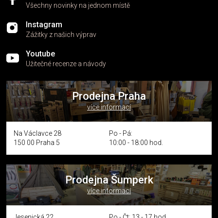
Všechny novinky na jednom místě
Instagram
Zážitky z našich výprav
Youtube
Užitečné recenze a návody
Prodejna Praha
více informací
Na Václavce 28
Po - Pá:
150 00 Praha 5
10:00 - 18:00 hod.
Prodejna Šumperk
více informací
Jesenická 22
Po - Čt: 13 - 17 hod.