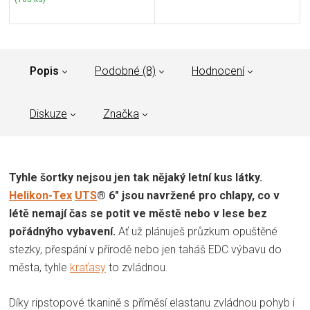
Popis
Podobné (8)
Hodnocení
Diskuze
Značka
Tyhle šortky nejsou jen tak nějaký letní kus látky.
Helikon-Tex
UTS
® 6" jsou navržené pro chlapy, co v
létě nemají čas se potit ve městě nebo v lese bez
pořádnýho vybavení.
Ať už plánuješ průzkum opuštěné
stezky, přespání v přírodě nebo jen taháš EDC výbavu do
města, tyhle
kraťasy
to zvládnou.
Díky ripstopové tkanině s příměsí elastanu zvládnou pohyb i