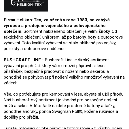
Firma Helikon-Tex, založená v roce 1983, se zabývá
výrobou a prodejem vojenského a polovojenského
oblečení.
Sortiment nabízeného oblečení je velmi široký. Od
taktického oblečení, uniforem, až po batohy, boty a outdoorové
vybavení. Toto kvalitní vybavení se stalo oblíbené pro vojáky,
policisty a outdoorové nadšence.
BUSHCRAFT LINE -
Bushcraft Line je široký sortiment
vybavení pro přežití, který vám umožní připravit si lesní
přístřešek, bezpečně pracovat s nožem nebo sekerou a
pohodlně se pohybovat při nošení velkého množství vybavení na
zádech.
Vše, co potřebujete pro kempování v lese, abyste si užili přírodu.
Náš bushcraftový sortiment je vhodný pro bezpečné nošení
nožů a seker. V této řadě najdete prostorné batohy a tašky,
pohodlné anoraky, ponča Swagman Roll®, kožené rukavice a
doplňky pro přežití.
Turisté, milovníci divoké přírody a fotografové - ti všichni ocení