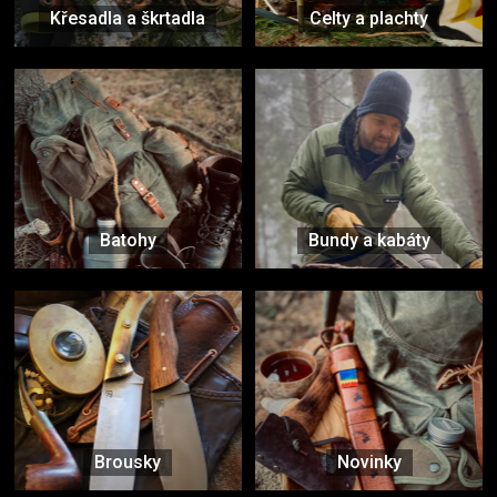
Křesadla a škrtadla
Celty a plachty
Batohy
Bundy a kabáty
Brousky
Novinky