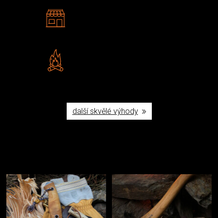
2 kamenné prodejny
Navštivte nás v Praze a
Šumperku
Vlastní značka JuBö
Poctivá ruční výroba v ČR
další skvělé výhody
Užijte si to v přírodě
Vybavení, na které spoléháte nejčastěji