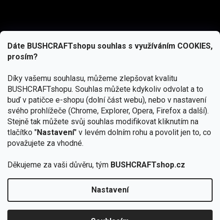
Dáte BUSHCRAFTshopu souhlas s využíváním COOKIES,
prosím?
Díky vašemu souhlasu, můžeme zlepšovat kvalitu
BUSHCRAFTshopu.
Souhlas můžete kdykoliv odvolat a to
buď v patičce e-shopu (dolní část webu), nebo v nastavení
svého prohlížeče (Chrome, Explorer, Opera, Firefox a další).
Stejně tak můžete svůj souhlas modifikovat kliknutím na
tlačítko "
Nastavení
" v levém dolním rohu a povolit jen to, co
Přihlásit se
považujete za vhodné.
Vložením e-mailu souhlasíte s
Děkujeme za vaši důvěru, tým
BUSHCRAFTshop.cz
podmínkami ochrany osobních údajů
Nastavení
Od 27.7. - 7.8. bude prodejna v Praze uzavřena.
Copyright 2026
BUSHCRAFTshop.cz
. Všechna práva
🏕️ Kupte do 12. 8. jakýkoliv produkt JuBö a
vyhrazena.
Upravit nastavení cookies
zapojte se do slosování o kurz s