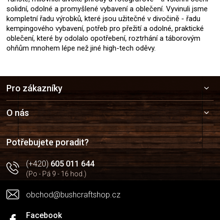
solidní, odolné a promyšlené vybavení a oblečení. Vyvinuli jsme
kompletní řadu výrobků, které jsou užitečné v divočině - řadu
kempingového vybavení, potřeb pro přežití a odolné, praktické
oblečení, které by odolalo opotřebení, roztrhání a táborovým
ohňům mnohem lépe než jiné high-tech oděvy.
Z
Pro zákazníky
á
p
a
O nás
t
í
Potřebujete poradit?
(+420)
605 011 644
(Po - Pá 9 - 16 hod.)
obchod@bushcraftshop.cz
Facebook