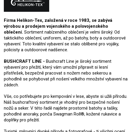
Firma Helikon-Tex, založená v roce 1983, se zabývá
výrobou a prodejem vojenského a polovojenského
oblečení.
Sortiment nabízeného oblečení je velmi široký. Od
taktického oblečení, uniforem, až po batohy, boty a outdoorové
vybavení. Toto kvalitní vybavení se stalo oblíbené pro vojáky,
policisty a outdoorové nadšence.
BUSHCRAFT LINE -
Bushcraft Line je široký sortiment
vybavení pro přežití, který vám umožní připravit si lesní
přístřešek, bezpečně pracovat s nožem nebo sekerou a
pohodlně se pohybovat při nošení velkého množství vybavení na
zádech.
Vše, co potřebujete pro kempování v lese, abyste si užili přírodu.
Náš bushcraftový sortiment je vhodný pro bezpečné nošení
nožů a seker. V této řadě najdete prostorné batohy a tašky,
pohodlné anoraky, ponča Swagman Roll®, kožené rukavice a
doplňky pro přežití.
Turisté, milovníci divoké přírody a fotografové - ti všichni ocení