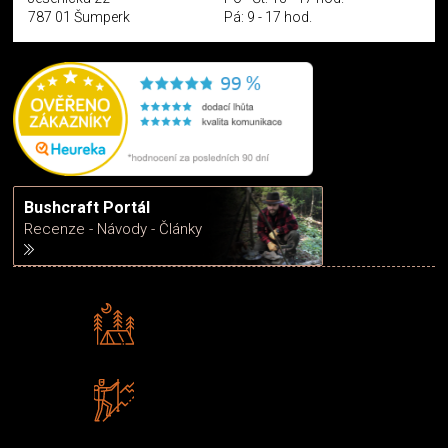
787 01 Šumperk
Pá: 9 - 17 hod.
Bushcraft Portál
Recenze - Návody - Články
Rádi předáváme zkušenosti
Poradíme vám s výběrem
Zboží sami testujeme
U nás nekoupíte „zajíce v pytli“