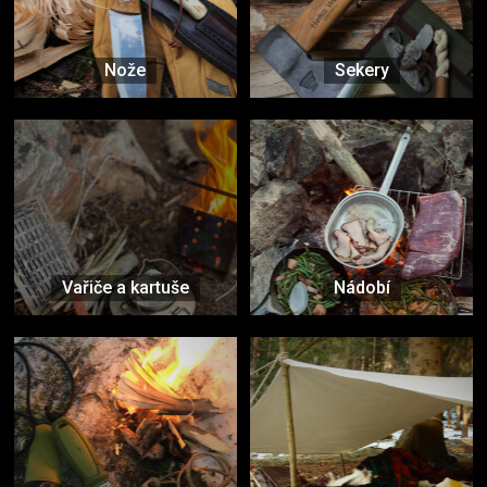
Nože
Sekery
Vařiče a kartuše
Nádobí