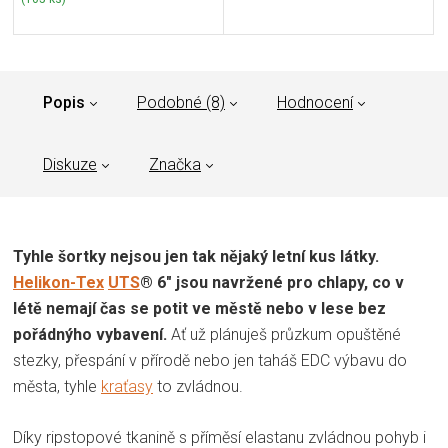
Popis
Podobné (8)
Hodnocení
Diskuze
Značka
Tyhle šortky nejsou jen tak nějaký letní kus látky.
Helikon-Tex
UTS
® 6" jsou navržené pro chlapy, co v
létě nemají čas se potit ve městě nebo v lese bez
pořádnýho vybavení.
Ať už plánuješ průzkum opuštěné
stezky, přespání v přírodě nebo jen taháš EDC výbavu do
města, tyhle
kraťasy
to zvládnou.
Díky ripstopové tkanině s příměsí elastanu zvládnou pohyb i