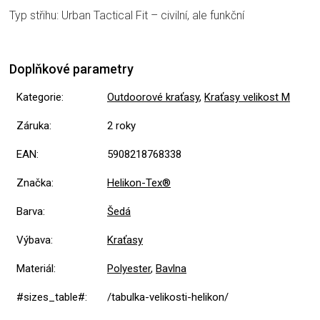
Typ střihu: Urban Tactical Fit – civilní, ale funkční
Doplňkové parametry
Kategorie
:
Outdoorové kraťasy
,
Kraťasy velikost M
Záruka
:
2 roky
EAN
:
5908218768338
Značka
:
Helikon-Tex®
Barva
:
Šedá
Výbava
:
Kraťasy
Materiál
:
Polyester
,
Bavlna
#sizes_table#
:
/tabulka-velikosti-helikon/