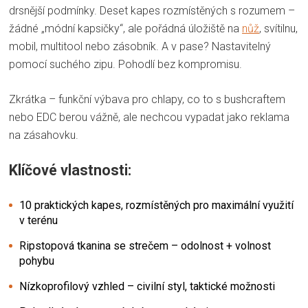
drsnější podmínky. Deset kapes rozmístěných s rozumem –
žádné „módní kapsičky“, ale pořádná úložiště na
nůž
, svítilnu,
mobil, multitool nebo zásobník. A v pase? Nastavitelný
pomocí suchého zipu. Pohodlí bez kompromisu.
Zkrátka – funkční výbava pro chlapy, co to s bushcraftem
nebo EDC berou vážně, ale nechcou vypadat jako reklama
na zásahovku.
Klíčové vlastnosti:
10 praktických kapes, rozmístěných pro maximální využití
v terénu
Ripstopová tkanina se strečem – odolnost + volnost
pohybu
Nízkoprofilový vzhled – civilní styl, taktické možnosti