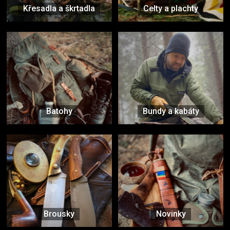
Křesadla a škrtadla
Celty a plachty
Batohy
Bundy a kabáty
Brousky
Novinky