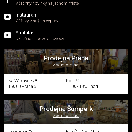
Všechny novinky na jednom místě
Instagram
Zážitky z našich výprav
Youtube
Užitečné recenze a návody
Prodejna Praha
více informací
Na Václavce 28
Po - Pá:
150 00 Praha 5
10:00 - 18:00 hod.
Prodejna Šumperk
více informací
Jesenická 22
Po - Čt: 13 - 17 hod.