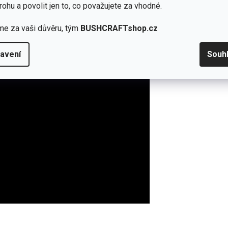
rohu a povolit jen to, co považujete za vhodné.
me za vaši důvěru, tým
BUSHCRAFTshop.cz
avení
Souh