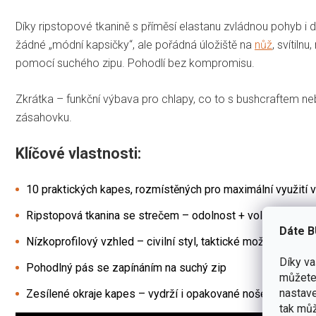
Díky ripstopové tkanině s příměsí elastanu zvládnou pohyb 
žádné „módní kapsičky“, ale pořádná úložiště na
nůž
, svítiln
pomocí suchého zipu. Pohodlí bez kompromisu.
Zkrátka – funkční výbava pro chlapy, co to s bushcraftem n
zásahovku.
Klíčové vlastnosti:
10 praktických kapes, rozmístěných pro maximální využití v
Ripstopová tkanina se strečem – odolnost + volnost pohy
Dáte B
Nízkoprofilový vzhled – civilní styl, taktické možnosti
Díky v
Pohodlný pás se zapínáním na suchý zip
můžete 
nastave
Zesílené okraje kapes – vydrží i opakované nošení nože ne
tak můž