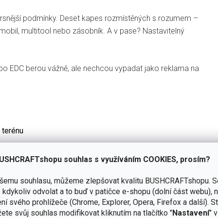
i drsnější podmínky. Deset kapes rozmístěných s rozumem –
u, mobil, multitool nebo zásobník. A v pase? Nastavitelný
ebo EDC berou vážně, ale nechcou vypadat jako reklama na
 terénu
bu
USHCRAFTshopu souhlas s využíváním COOKIES, prosím?
ašemu souhlasu, můžeme zlepšovat kvalitu BUSHCRAFTshopu.
S
kdykoliv odvolat a to buď v patičce e-shopu (dolní část webu), 
ní svého prohlížeče (Chrome, Explorer, Opera, Firefox a další). S
bo nářadí s klipem
ete svůj souhlas modifikovat kliknutím na tlačítko "
Nastavení
" 