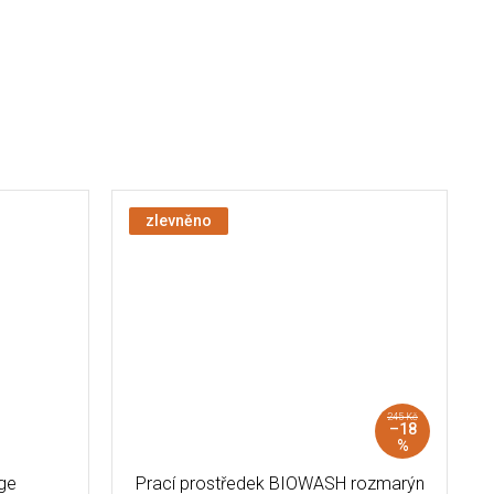
zlevněno
245 Kč
–18
%
ge
Prací prostředek BIOWASH rozmarýn