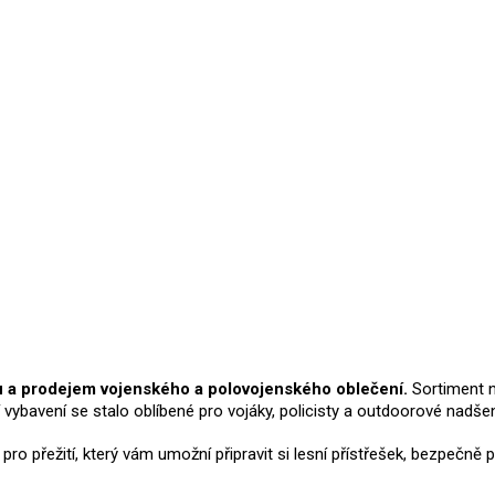
Přidat hodnocení
u a prodejem vojenského a polovojenského oblečení.
Sortiment n
í vybavení se stalo oblíbené pro vojáky, policisty a outdoorové nadš
í pro přežití, který vám umožní připravit si lesní přístřešek, bezpeč