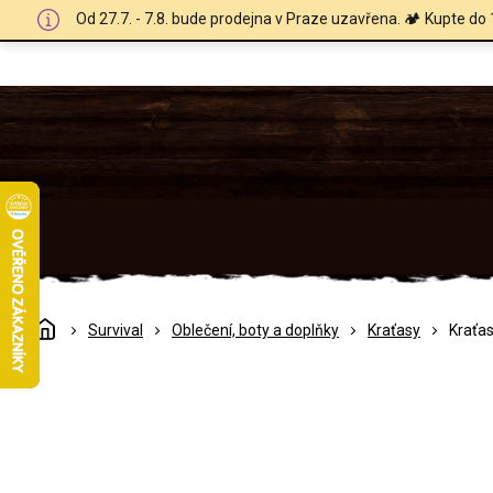
Přejít
Od 27.7. - 7.8. bude prodejna v Praze uzavřena. 🏕️ Kupte do 
na
obsah
Domů
Survival
Oblečení, boty a doplňky
Kraťasy
Kraťas