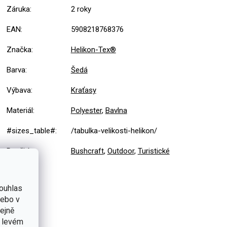
Záruka
:
2 roky
EAN
:
5908218768376
Značka
:
Helikon-Tex®
Barva
:
Šedá
Výbava
:
Kraťasy
Materiál
:
Polyester
,
Bavlna
#sizes_table#
:
/tabulka-velikosti-helikon/
Použití
:
Bushcraft
,
Outdoor
,
Turistické
ouhlas
nebo v
tejně
v levém