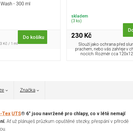
Wash - 300 ml
skladem
(3 ks)
Do
230 Kč
Do košíku
rná
3 Kč / 1 ml
Slouží jako ochrana před sl
a:
prachem, nebo vás zahřeje v c
nocích. Rozměr cca 120x12
ze
Značka
n-Tex
UTS
® 6" jsou navržené pro chlapy, co v létě nemají
ní.
Ať už plánuješ průzkum opuštěné stezky, přespání v přírodě
ou.