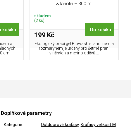
& lanolin – 300 ml
skladem
(2 ks)
 košíku
Do košíku
199 Kč
uncem a
Ekologický prací gel Biowash s lanolinem a
hladných
rozmarýnem je určený pro šetrné praní
0 cm.
vlněných a merino oděvů....
Doplňkové parametry
Kategorie
:
Outdoorové kraťasy
,
Kraťasy velikost M