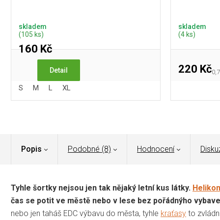
skladem
skladem
(105 ks)
(4 ks)
160 Kč
220 Kč
Detail
Mě
0,7
cen
S
M
L
XL
Popis
Podobné (8)
Hodnocení
Disku
Tyhle šortky nejsou jen tak nějaký letní kus látky.
Heliko
čas se potit ve městě nebo v lese bez pořádnýho vybave
nebo jen taháš EDC výbavu do města, tyhle
kraťasy
to zvládn