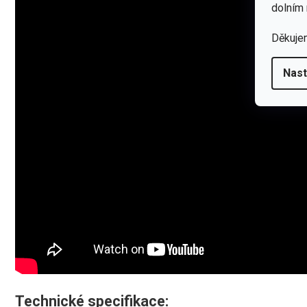
dolním 
Děkuje
Nast
Technické specifikace: