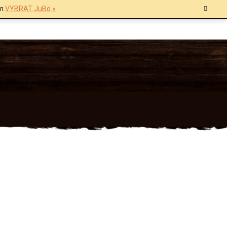
m.
VYBRAT JuBö »