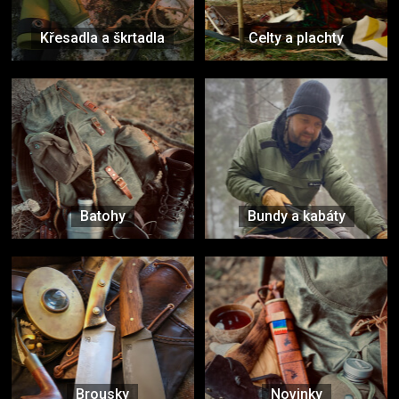
Křesadla a škrtadla
Celty a plachty
Batohy
Bundy a kabáty
Brousky
Novinky