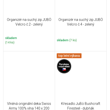
Organizér na suchý zip JUBÖ
Organizér na suchý zip JUBÖ
Velcro č.2 - zelený
Velcro č.4 - zelený
skladem
skladem
(7 ks)
(14 ks)
top letní výbava
Vlněná originální deka Swiss
Křesadlo JuBö Bushcraft
Army 100% vlna 140 x 200
Firesteel - dubňák