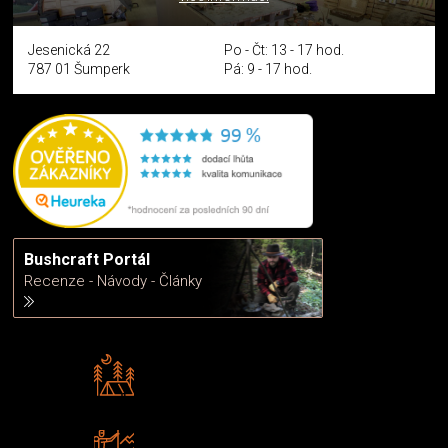
Jesenická 22
Po - Čt: 13 - 17 hod.
787 01 Šumperk
Pá: 9 - 17 hod.
Bushcraft Portál
Recenze - Návody - Články
Rádi předáváme zkušenosti
Poradíme vám s výběrem
Zboží sami testujeme