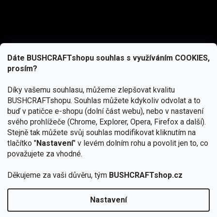
Dáte BUSHCRAFTshopu souhlas s využíváním COOKIES,
prosím?
Díky vašemu souhlasu, můžeme zlepšovat kvalitu
BUSHCRAFTshopu.
Souhlas můžete kdykoliv odvolat a to
buď v patičce e-shopu (dolní část webu), nebo v nastavení
svého prohlížeče (Chrome, Explorer, Opera, Firefox a další).
Stejně tak můžete svůj souhlas modifikovat kliknutím na
tlačítko "
Nastavení
" v levém dolním rohu a povolit jen to, co
Přihlásit se
považujete za vhodné.
Vložením e-mailu souhlasíte s
Děkujeme za vaši důvěru, tým
BUSHCRAFTshop.cz
podmínkami ochrany osobních údajů
Nastavení
Od 27.7. - 7.8. bude prodejna v Praze uzavřena.
Copyright 2026
BUSHCRAFTshop.cz
. Všechna práva
🏕️ Kupte do 12. 8. jakýkoliv produkt JuBö a