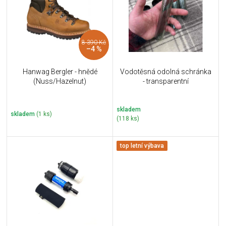
i
k
s
t
p
ů
r
8 390 Kč
o
–4 %
d
u
Hanwag Bergler - hnědé
Vodotěsná odolná schránka
k
(Nuss/Hazelnut)
- transparentní
t
ů
skladem
skladem
(1 ks)
(118 ks)
top letní výbava