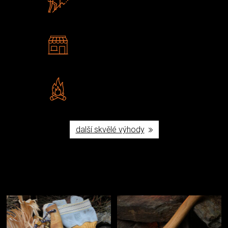
U nás nekoupíte „zajíce v pytli“
2 kamenné prodejny
Navštivte nás v Praze a
Šumperku
Vlastní značka JuBö
Poctivá ruční výroba v ČR
další skvělé výhody
Užijte si to v přírodě
Vybavení, na které spoléháte nejčastěji