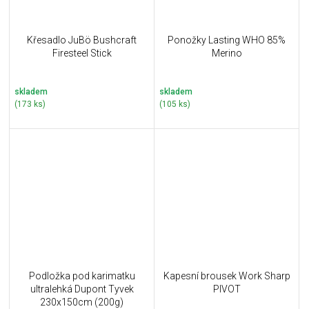
Křesadlo JuBö Bushcraft
Ponožky Lasting WHO 85%
Firesteel Stick
Merino
skladem
skladem
(173 ks)
(105 ks)
Podložka pod karimatku
Kapesní brousek Work Sharp
ultralehká Dupont Tyvek
PIVOT
230x150cm (200g)