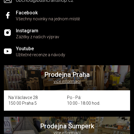
obchod@bushcraftshop.cz
u
Facebook
Všechny novinky na jednom místě
Instagram
Zážitky z našich výprav
Youtube
Užitečné recenze a návody
Prodejna Praha
více informací
Na Václavce 28
Po - Pá:
150 00 Praha 5
10:00 - 18:00 hod.
Prodejna Šumperk
více informací