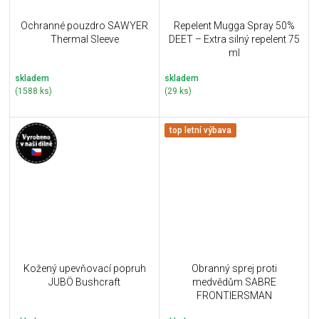
Ochranné pouzdro SAWYER
Repelent Mugga Spray 50%
Thermal Sleeve
DEET – Extra silný repelent 75
ml
skladem
skladem
(1588 ks)
(29 ks)
top letní výbava
Kožený upevňovací popruh
Obranný sprej proti
JUBÖ Bushcraft
medvědům SABRE
FRONTIERSMAN