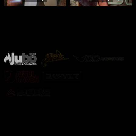
Značky ověřené samotnou přírodou
další značky
Odebírat newsletter