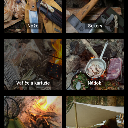
Nože
Sekery
Vařiče a kartuše
Nádobí