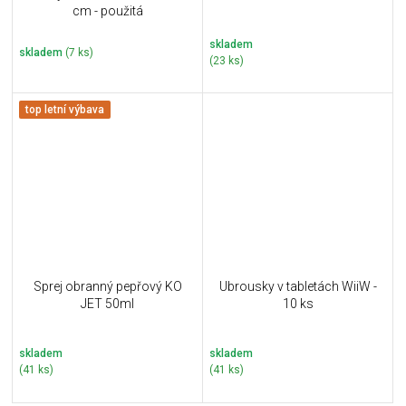
cm - použitá
skladem
skladem
(7 ks)
(23 ks)
top letní výbava
Sprej obranný pepřový KO
Ubrousky v tabletách WiiW -
JET 50ml
10 ks
skladem
skladem
(41 ks)
(41 ks)