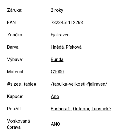
Záruka
:
2 roky
EAN
:
7323451112263
Značka
:
Fjällräven
Barva
:
Hnědá
,
Písková
Výbava
:
Bunda
Materiál
:
G1000
#sizes_table#
:
/tabulka-velikosti-fjallraven/
Kapuce
:
Ano
Použití
:
Bushcraft
,
Outdoor
,
Turistické
Voskovaná
ANO
úprava
: