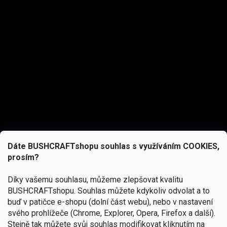
Dáte BUSHCRAFTshopu souhlas s využíváním COOKIES,
prosím?
Díky vašemu souhlasu, můžeme zlepšovat kvalitu
BUSHCRAFTshopu.
Souhlas můžete kdykoliv odvolat a to
buď v patičce e-shopu (dolní část webu), nebo v nastavení
svého prohlížeče (Chrome, Explorer, Opera, Firefox a další).
Stejně tak můžete svůj souhlas modifikovat kliknutím na