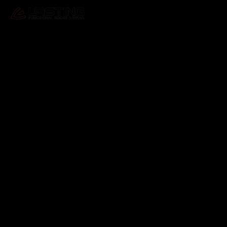
Odebírat newsletter
Vložte svůj e-mail a my vám budeme zasílat informace o
nových produktech na našem e-shopu.
E-mail
Vložením e-mailu souhlasíte s
podmínkami ochrany
osobních údajů
Přihlásit se