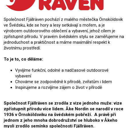
Společnost Fjällräven pochází z malého městečka Örnsköldsvik
ve Švédsku, kde se hory a lesy setkávají s mořem, a je
výrobcem outdoorového oblečení a vybavení, jehož cílem je
zpřístupnit přírodu. V pravém švédském stylu se zaměřujeme na
jednoduchost a praktičnost a máme maximální respekt k
životnímu prostředí.
To je to, co děláme:
Vyvíjíme funkční, odolné a nadčasové outdoorové
vybavení
Chováme se zodpovědně k přírodě, zvířatům i lidem
Inspirujeme a rozvíjíme zájem o život v přírodě
Společnost Fjällräven se zrodila z vize jednoho muže: vize
zpřístupnit přírodu více lidem. Åke Nordin se narodil v roce
1936 v Örnsköldsviku na švédském pobřeží. A právě při
jednom z jeho mnoha dobrodružství se hluboko v Åkeho
mysli zrodilo semínko společnosti Fjällräven.