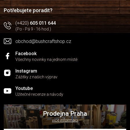
í
Potřebujete poradit?
(+420)
605 011 644
(Po - Pá 9 - 16 hod.)
obchod@bushcraftshop.cz
Facebook
Všechny novinky na jednom místě
Instagram
Zážitky z našich výprav
Youtube
Užitečné recenze a návody
Prodejna Praha
více informací