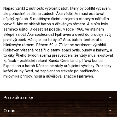
Nápad vznikl z nutnosti: vytvořit batoh, který by pohltil vybavení,
ale pohodlně seděl na zádech. Åke věděl, že musí existovat
nějaký způsob. S matčiným šicím strojem a otcovým nářadím
vytvořil Åke ve sklepě batoh s dřevěným rámem. A s ním bylo
semínko ušito. O deset let později, v roce 1960, ve stejném
sklepě založil Åke společnost Fjällräven a uvedl do prodeje svůj
první výrobek. Hádejte, co to bylo? Ano, batoh; tentokrát s
hliníkovým rámem. Během 60. a 70. let se sortiment výrobků
Fjällräven výrazně rozšířil o stany, spací pytle, bundy a kalhoty, a
to díky Åkeho tvrdohlavému přesvědčení, že vždy musí existovat
způsob - praktické řešení. Bunda Greenland, péřová bunda
Expedition a batoh Kånken se staly určujícími výrobky. Prakticky
každý druhý Švéd, od zapáleného trekaře po nadšeného
milovníka přírody, nosil a důvěřoval značce Fjällräven.
Z
Pro zákazníky
á
p
a
O nás
t