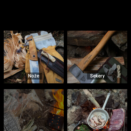
Užijte si to v přírodě
Vybavení, na které spoléháte nejčastěji
Nože
Sekery