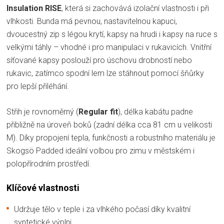
Insulation RISE
, která si zachovává izolační vlastnosti i při
vlhkosti. Bunda má pevnou, nastavitelnou kapuci,
dvoucestný zip s légou krytí, kapsy na hrudi i kapsy na ruce s
velkými táhly – vhodné i pro manipulaci v rukavicích. Vnitřní
síťované kapsy poslouží pro úschovu drobností nebo
rukavic, zatímco spodní lem lze stáhnout pomocí šňůrky
pro lepší přiléhání.
Střih je rovnoměrný (
Regular fit
), délka kabátu padne
přibližně na úroveň boků (zadní délka cca 81 cm u velikosti
M). Díky propojení tepla, funkčnosti a robustního materiálu je
Skogsö Padded ideální volbou pro zimu v městském i
polopřírodním prostředí.
Klíčové vlastnosti
Udržuje tělo v teple i za vlhkého počasí díky kvalitní
syntetické výplni