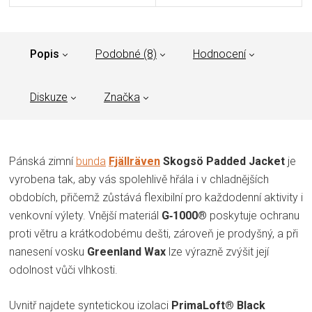
Popis
Podobné (8)
Hodnocení
Diskuze
Značka
Pánská zimní
bunda
Fjällräven
Skogsö Padded Jacket
je
vyrobena tak, aby vás spolehlivě hřála i v chladnějších
obdobích, přičemž zůstává flexibilní pro každodenní aktivity i
venkovní výlety. Vnější materiál
G‑1000®
poskytuje ochranu
proti větru a krátkodobému dešti, zároveň je prodyšný, a při
nanesení vosku
Greenland Wax
lze výrazně zvýšit její
odolnost vůči vlhkosti.
Uvnitř najdete syntetickou izolaci
PrimaLoft® Black