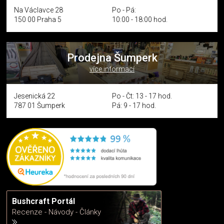
Na Václavce 28
Po - Pá:
150 00 Praha 5
10:00 - 18:00 hod.
Prodejna Šumperk
více informací
Jesenická 22
Po - Čt: 13 - 17 hod.
787 01 Šumperk
Pá: 9 - 17 hod.
Bushcraft Portál
Recenze - Návody - Články