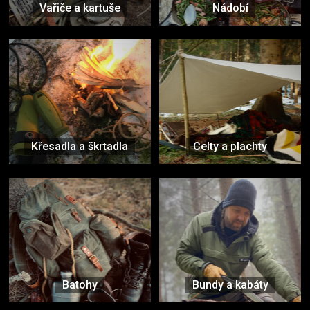
Vařiče a kartuše
Nádobí
Křesadla a škrtadla
Celty a plachty
Batohy
Bundy a kabáty