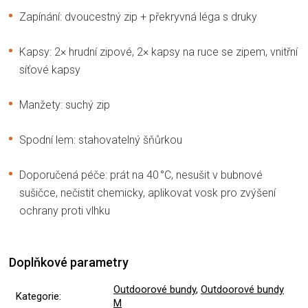
Zapínání: dvoucestný zip + překryvná léga s druky
Kapsy: 2× hrudní zipové, 2× kapsy na ruce se zipem, vnitřní
síťové kapsy
Manžety: suchý zip
Spodní lem: stahovatelný šňůrkou
Doporučená péče: prát na 40 °C, nesušit v bubnové
sušičce, nečistit chemicky, aplikovat vosk pro zvýšení
ochrany proti vlhku
Doplňkové parametry
Outdoorové bundy
,
Outdoorové bundy
Kategorie
:
M