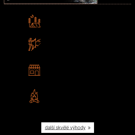
Rádi předáváme zkušenosti
Poradíme vám s výběrem
Zboží sami testujeme
U nás nekoupíte „zajíce v pytli“
2 kamenné prodejny
Navštivte nás v Praze a
Šumperku
Vlastní značka JuBö
Poctivá ruční výroba v ČR
další skvělé výhody