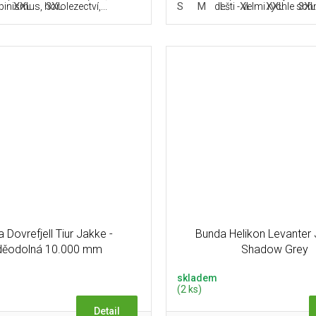
XXL
3XL
S
M
L
XL
XXL
3X
pinismus, horolezectví,...
dešti - velmi rychle schne
 Dovrefjell Tiur Jakke -
Bunda Helikon Levanter 
děodolná 10.000 mm
Shadow Grey
skladem
(2 ks)
Detail