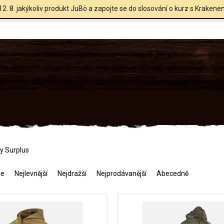
12. 8. jakýkoliv produkt JuBö a zapojte se do slosování o kurz s Krakene
y Surplus
me
Nejlevnější
Nejdražší
Nejprodávanější
Abecedně