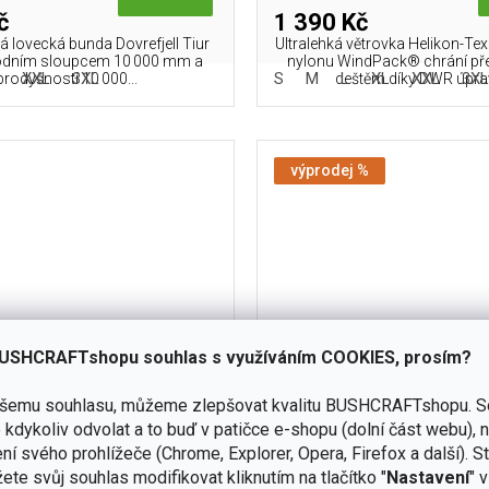
č
1 390 Kč
 lovecká bunda Dovrefjell Tiur
Ultralehká větrovka Helikon-T
odním sloupcem 10 000 mm a
nylonu WindPack® chrání př
XXL
3XL
S
M
L
XL
XXL
3X
prodyšností 10 000...
deštěm díky DWR úpravě
výprodej %
USHCRAFTshopu souhlas s využíváním COOKIES, prosím?
ašemu souhlasu, můžeme zlepšovat kvalitu BUSHCRAFTshopu.
S
kdykoliv odvolat a to buď v patičce e-shopu (dolní část webu), 
elikon-Tex Alpha Tactical
Kapuce BUFFALO SYSTEMS
ní svého prohlížeče (Chrome, Explorer, Opera, Firefox a další). S
Fleece - Black
Olive Green
ete svůj souhlas modifikovat kliknutím na tlačítko "
Nastavení
" 