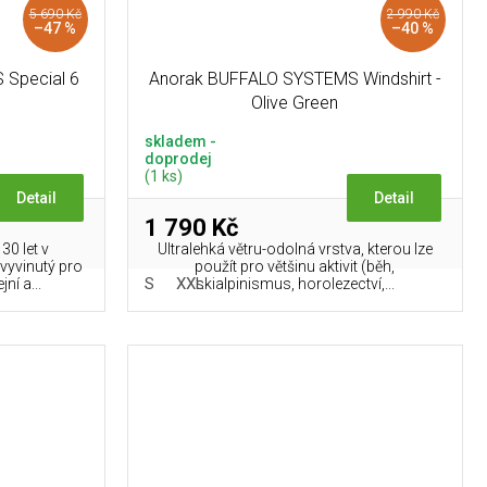
5 690 Kč
2 990 Kč
–47 %
–40 %
Special 6
Anorak BUFFALO SYSTEMS Windshirt -
Olive Green
skladem -
doprodej
(1 ks)
Detail
Detail
1 790 Kč
30 let v
Ultralehká větru-odolná vrstva, kterou lze
vyvinutý pro
použít pro většinu aktivit (běh,
S
XXL
ní a...
skialpinismus, horolezectví,...