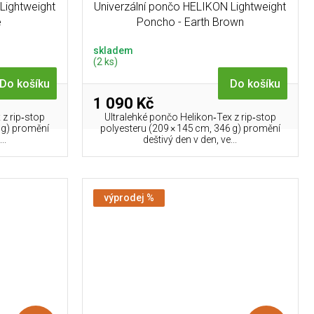
Lightweight
Univerzální pončo HELIKON Lightweight
e
Poncho - Earth Brown
skladem
(2 ks)
Do košíku
Do košíku
1 090 Kč
 z rip‑stop
Ultralehké pončo Helikon‑Tex z rip‑stop
 g) promění
polyesteru (209 × 145 cm, 346 g) promění
..
deštivý den v den, ve...
výprodej %