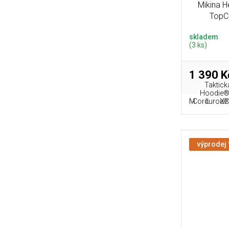
Mikina 
TopCo
skladem
(3 ks)
1 390 K
Taktick
Hoodie® 
M
L
XL
Cordurou® a
výprodej