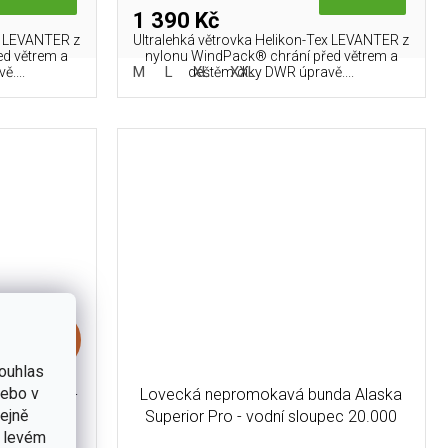
1 390 Kč
ex LEVANTER z
Ultralehká větrovka Helikon-Tex LEVANTER z
ed větrem a
nylonu WindPack® chrání před větrem a
L
M
L
XL
XXL
....
deštěm díky DWR úpravě....
1 290 Kč
–46 %
ouhlas
nebo v
 DP Hood -
Lovecká nepromokavá bunda Alaska
tejně
Superior Pro - vodní sloupec 20.000
v levém
mm