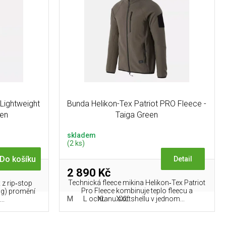
Lightweight
Bunda Helikon-Tex Patriot PRO Fleece -
een
Taiga Green
skladem
(2 ks)
Do košíku
Detail
2 890 Kč
Technická fleece mikina Helikon‑Tex Patriot
 z rip‑stop
Pro Fleece kombinuje teplo fleecu a
 g) promění
M
L
XL
XXL
ochranu softshellu v jednom...
..