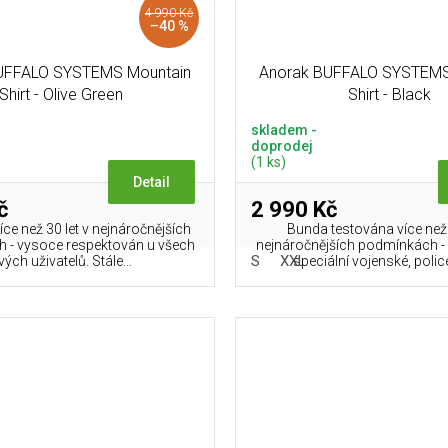
4 990 Kč
–40 %
UFFALO SYSTEMS Mountain
Anorak BUFFALO SYSTEMS 
Shirt - Olive Green
Shirt - Black
skladem -
doprodej
(1 ks)
Detail
č
2 990 Kč
ce než 30 let v nejnáročnějších
Bunda testována více než 
 - vysoce respektován u všech
nejnáročnějších podmínkách - 
S
XXL
vých uživatelů. Stále...
speciální vojenské, policej