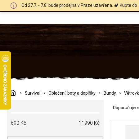
Přejít
Od 27.7. - 7.8. bude prodejna v Praze uzavřena. 🏕️ Kupte do 
na
obsah
Domů
Survival
Oblečení, boty a doplňky
Bundy
Větrovk
Ř
P
a
Doporučuje
o
z
s
e
V
t
690
Kč
11990
Kč
n
ý
r
í
p
a