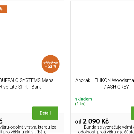
 %
5 990 Kč
–53 %
 BUFFALO SYSTEMS Men’s
Anorak HELIKON Woodsma
tive Lite Shirt - Bark
/ ASH GREY
skladem
(1 ks)
Detail
č
2 090 Kč
od
 větru-odolná vrstva, kterou lze
Bunda se vyznačuje velmi
t pro většinu aktivit (běh,
odolností proti větru a je čás