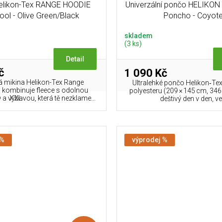
Helikon-Tex RANGE HOODIE
Univerzální pončo HELIKON 
ol - Olive Green/Black
Poncho - Coyot
skladem
(3 ks)
Detail
č
1 090 Kč
á mikina Helikon-Tex Range
Ultralehké pončo Helikon‑Tex
kombinuje fleece s odolnou
polyesteru (209 × 145 cm, 346
XXL
 výbavou, která tě nezklame...
deštivý den v den, ve.
 %
výprodej %