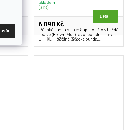
skladem
(3 ks)
Detail
Detail
6 090 Kč
Pánská bunda Alaska Superior Pro v hnědé
lasím
norakům a
barvě (Brown-Mud) je voděodolná, tichá a
ems.
L
XL
XXL
3XL
odolná lovecká bunda,...