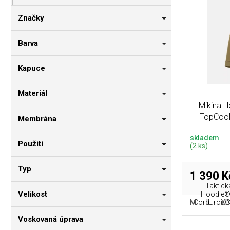
p
i
n
r
s
n
Značky
o
p
í
d
r
p
Barva
u
o
a
k
d
n
Kapuce
t
u
e
ů
k
l
Materiál
t
Mikina 
ů
TopCool
Membrána
skladem
Použití
(2 ks)
Typ
1 390 K
Taktick
Velikost
Hoodie® 
M
L
XL
Cordurou® a
Voskovaná úprava