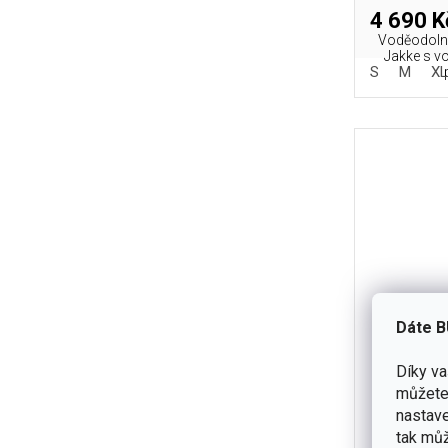
4 690 K
Voděodolná
Jakke s v
S
M
XL
Dáte B
Díky v
můžete 
Bunda H
nastave
tak můž