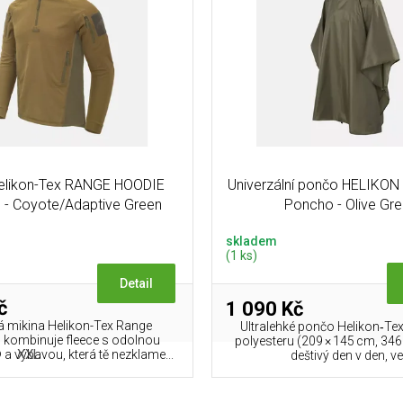
Helikon-Tex RANGE HOODIE
Univerzální pončo HELIKON 
 - Coyote/Adaptive Green
Poncho - Olive Gr
skladem
(1 ks)
Detail
č
1 090 Kč
á mikina Helikon-Tex Range
Ultralehké pončo Helikon‑Tex
kombinuje fleece s odolnou
polyesteru (209 × 145 cm, 346
XXL
 výbavou, která tě nezklame...
deštivý den v den, ve.