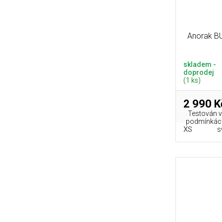
Anorak B
skladem -
doprodej
(1 ks)
2 990 K
Testován ví
podmínkách
XS
s