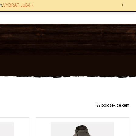
m.
VYBRAT JuBö »
82
položek celkem