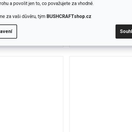
skladem -
rohu a povolit jen to, co považujete za vhodné.
doprodej
(5 ks)
me za vaši důvěru, tým
BUSHCRAFTshop.cz
Detail
č
690 Kč
adná fleecová bunda Helikon-Tex
avení
Souh
Jednoduché připevnění k a
ical Fleece poskytuje okamžité
bundám BUFFALO Syst
XL
XXL
S
M
L
XL
teplo a pohodlí,...