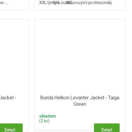
L
XXL
3XL
4XL
 -...
týmy a outdoorovými profesionály.
Jacket -
Bunda Helikon Levanter Jacket - Taiga
Green
skladem
(2 ks)
Detail
Detail