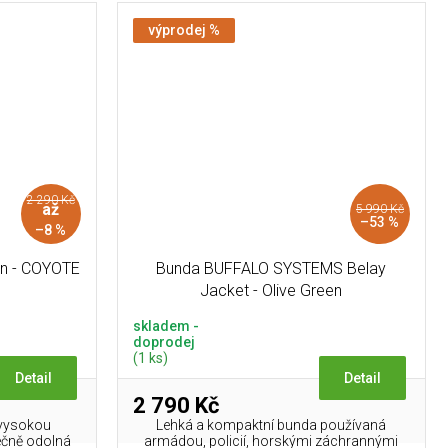
výprodej %
2 290 Kč
až
5 990 Kč
–53 %
–8 %
n - COYOTE
Bunda BUFFALO SYSTEMS Belay
Jacket - Olive Green
skladem -
doprodej
(1 ks)
Detail
Detail
2 790 Kč
 vysokou
Lehká a kompaktní bunda používaná
tečně odolná
armádou, policií, horskými záchrannými