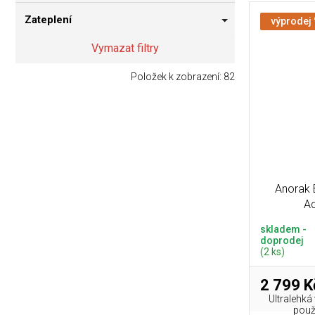
Zateplení
výprodej
Vymazat filtry
Položek k zobrazení:
82
Anorak
Ac
skladem -
doprodej
(2 ks)
2 799 K
Ultralehká
použí