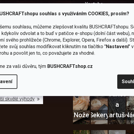
Youtube
Užitečné recenze a návod
USHCRAFTshopu souhlas s využíváním COOKIES, prosím?
ašemu souhlasu, můžeme zlepšovat kvalitu BUSHCRAFTshopu.
S
kdykoliv odvolat a to buď v patičce e-shopu (dolní část webu), 
ní svého prohlížeče (Chrome, Explorer, Opera, Firefox a další). S
ete svůj souhlas modifikovat kliknutím na tlačítko "
Nastavení
" 
Zboží
2
Vlastní
i
Užijte si to v 
rohu a povolit jen to, co považujete za vhodné.
sami
kamenné
značka
dáváme
testujeme
prodejny
JuBö
Vybavení, na které spoléhát
šenosti
me za vaši důvěru, tým
BUSHCRAFTshop.cz
U nás
Navštivte
Poctivá
adíme
nekoupíte
nás v
ruční
 s
„zajíce v
Praze a
výroba
ěrem
avení
Souh
pytli“
Šumperku
v ČR
Vařiče
lší skvělé výhody
a
Nože
Sekery
kartuše
Ná