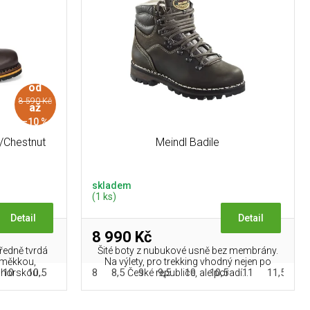
od
8 590 Kč
až
–10 %
/Chestnut
Meindl Badile
skladem
(1 ks)
Detail
Detail
8 990 Kč
ředně tvrdá
Šité boty z nubukové usně bez membrány.
a měkkou,
Na výlety, pro trekking vhodný nejen po
10
10,5
11
11,5
8
8,5
12
9
9,5
10
10,5
11
11,5
1
horskou...
České republice, ale poradí...