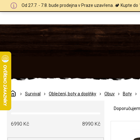
Přejít
Od 27.7. - 7.8. bude prodejna v Praze uzavřena. 🏕️ Kupte do 
na
obsah
Domů
Survival
Oblečení, boty a doplňky
Obuv
Boty
Ř
P
a
Doporučuje
o
z
s
e
V
t
6990
Kč
8990
Kč
n
ý
r
í
p
a