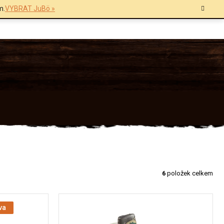
m.
VYBRAT JuBö »
6
položek celkem
va