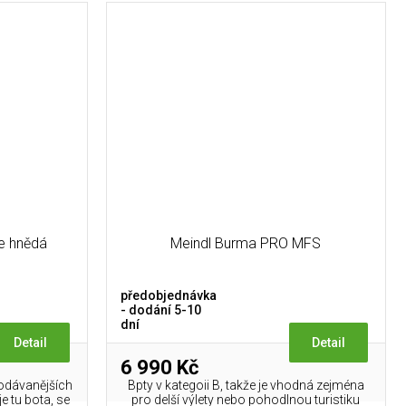
ve hnědá
Meindl Burma PRO MFS
předobjednávka
- dodání 5-10
dní
Detail
Detail
6 990 Kč
rodávanějších
Bpty v kategoii B, takže je vhodná zejména
e tu bota, se
pro delší výlety nebo pohodlnou turistiku