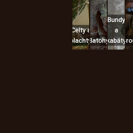
Bundy
Celty a
a
plachty
Batohy
kabáty
Bro
Instagram
h produktech na našem e-
údajů