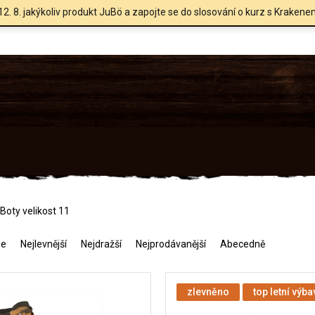
12. 8. jakýkoliv produkt JuBö a zapojte se do slosování o kurz s Krakene
Boty velikost 11
me
Nejlevnější
Nejdražší
Nejprodávanější
Abecedně
zlevněno
top letní výba