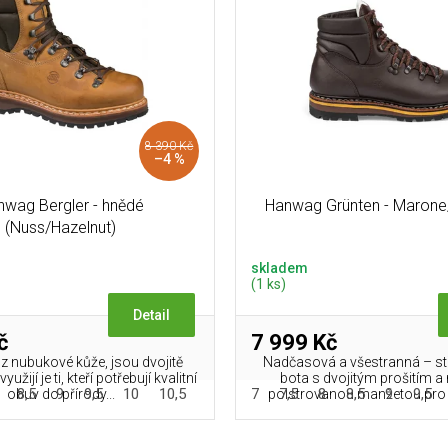
8 390 Kč
–4 %
nwag Bergler - hnědé
Hanwag Grünten - Marone
(Nuss/Hazelnut)
skladem
(1 ks)
Detail
č
7 999 Kč
z nubukové kůže, jsou dvojitě
Nadčasová a všestranná – st
užijí je ti, kteří potřebují kvalitní
bota s dvojitým prošitím 
8,5
9
9,5
10
10,5
11
11,5
7
7,5
12
8
8,5
9
9,5
obuv do přírody...
polstrovanou manžetou pro 