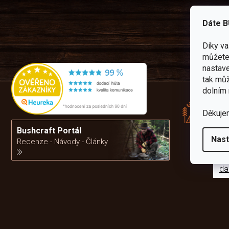
Dáte B
Díky v
můžete 
nastave
tak můž
Rád
dolním 
pře
zku
Děkuje
Por
vám
Bushcraft Portál
výb
Nast
Recenze - Návody - Články
da