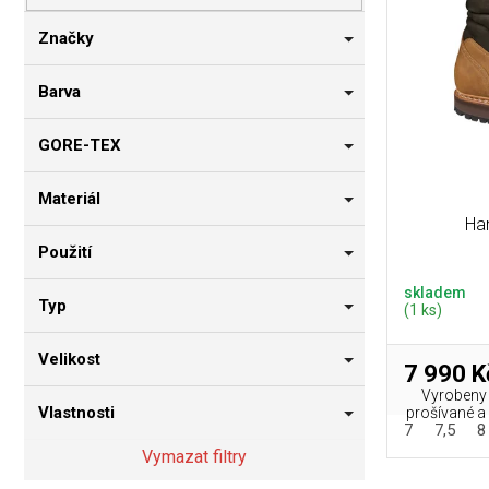
p
i
n
r
s
n
Značky
o
p
í
d
r
p
Barva
u
o
a
k
d
n
GORE-TEX
t
u
e
ů
k
l
Materiál
t
Ha
ů
Použití
skladem
Typ
(1 ks)
Velikost
7 990 K
Vyrobeny 
Vlastnosti
prošívané a vy
7
7,5
8
Vymazat filtry