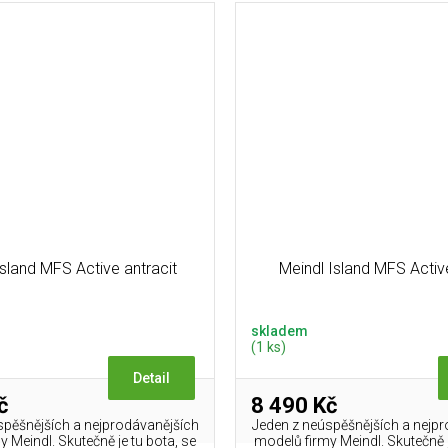
Island MFS Active antracit
Meindl Island MFS Acti
skladem
(1 ks)
Detail
č
8 490 Kč
spěšnějších a nejprodávanějších
Jeden z neúspěšnějších a nejp
 Meindl. Skutečně je tu bota, se
modelů firmy Meindl. Skutečně j