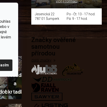
více informací
y
Jesenická 22
Po - Čt: 13 - 17 hod.
787 01 Šumperk
Pá: 9 - 17 hod.
ouhlas
nebo v
tejně
v levém
Značky ověřené
přírodě
samotnou
e nejčastěji
přírodou
další značky
lasím
Křesadla
a
dobí
škrtadla