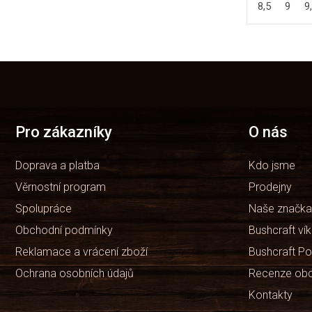
8,5
9
9
Z
á
p
a
t
Pro zákazníky
O nás
í
Doprava a platba
Kdo jsme
Věrnostní program
Prodejny
Spolupráce
Naše značka
Obchodní podmínky
Bushcraft ví
Reklamace a vrácení zboží
Bushcraft Po
Ochrana osobních údajů
Recenze ob
Kontakty