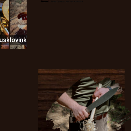
usky
Novinky