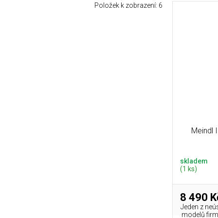
Položek k zobrazení:
6
Meindl 
skladem
(1 ks)
8 490 K
Jeden z neú
modelů firmy