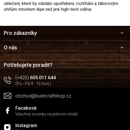
oblečení, které by odolalo opotřebení, roztrhání a táborovým
ohňům mnohem lépe než jiné high-tech oděvy.
Z
Pro zákazníky
á
p
a
O nás
t
í
Potřebujete poradit?
(+420)
605 011 644
(Po - Pá 9 - 16 hod.)
obchod@bushcraftshop.cz
Facebook
Všechny novinky na jednom místě
Instagram