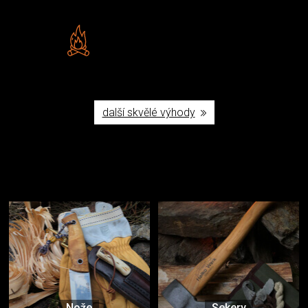
Vlastní značka JuBö
Poctivá ruční výroba v ČR
další skvělé výhody
Užijte si to v přírodě
Vybavení, na které spoléháte nejčastěji
Nože
Sekery