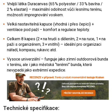
Vnější látka Duracanvas (65 % polyester / 33 % bavlna /
2 % elastan) – maximální odolnost vůči lesnímu terénu,
možnosti impregnování voskem.
Velká nastavitel­ná kapuce (vhodná i přes čepici) +
ventilace pod paží – komfort a regulace teploty.
Celkem 8 kapes (2 × na hrudi s dělením, 2 × na ruce, 1 × na
paži s organizérem, 3 × vnitřní) – ideální pro organizaci
nářadí, kompasu, rukavic atd.
Vysoce univerzální – funguje jako zimní outdoorová bunda
v terénu, ale i jako městská “terénní” bunda, která
nevypadá jako extrémní expedice.
Technické specifikace: