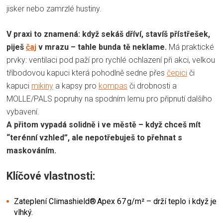
jisker nebo zamrzlé hustiny.
V praxi to znamená: když sekáš dříví, stavíš přístřešek,
piješ
čaj
v mrazu – tahle bunda tě neklame.
Má praktické
prvky: ventilaci pod paží pro rychlé ochlazení při akci, velkou
tříbodovou kapuci která pohodlně sedne přes
čepici
či
kapuci
mikiny
a kapsy pro
kompas
či drobnosti a
MOLLE/PALS popruhy na spodním lemu pro připnutí dalšího
vybavení.
A přitom vypadá solidně i ve městě – když chceš mít
“terénní vzhled”, ale nepotřebuješ to přehnat s
maskováním.
Klíčové vlastnosti:
Zateplení Climashield® Apex 67 g/m² – drží teplo i když je
vlhký.