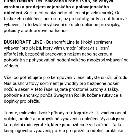
Firma Helikon-Tex, založená v roce 1983, se zabývá
výrobou a prodejem vojenského a polovojenského
oblečení.
Sortiment nabízeného oblečení je velmi široký. Od
taktického oblečení, uniforem, až po batohy, boty a outdoorové
vybavení. Toto kvalitní vybavení se stalo oblíbené pro vojáky,
policisty a outdoorové nadšence.
BUSHCRAFT LINE -
Bushcraft Line je široký sortiment
vybavení pro přežití, který vám umožní připravit si lesní
přístřešek, bezpečně pracovat s nožem nebo sekerou a
pohodlně se pohybovat při nošení velkého množství vybavení na
zádech.
Vše, co potřebujete pro kempování v lese, abyste si užili přírodu.
Náš bushcraftový sortiment je vhodný pro bezpečné nošení
nožů a seker. V této řadě najdete prostorné batohy a tašky,
pohodlné anoraky, ponča Swagman Roll®, kožené rukavice a
doplňky pro přežití.
Turisté, milovníci divoké přírody a fotografové - ti všichni ocení
solidní, odolné a promyšlené vybavení a oblečení. Vyvinuli jsme
kompletní řadu výrobků, které jsou užitečné v divočině - řadu
kempingového vybavení, potřeb pro přežití a odolné, praktické