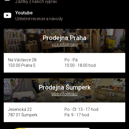
Zážitky z našich výprav
Youtube
Užitečné recenze a návody
Prodejna Praha
více informací
Na Václavce 28
Po - Pá:
150 00 Praha 5
10:00 - 18:00 hod.
Prodejna Šumperk
více informací
Jesenická 22
Po - Čt: 13 - 17 hod.
787 01 Šumperk
Pá: 9 - 17 hod.