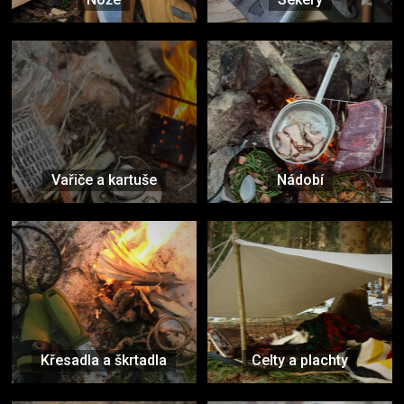
Vařiče a kartuše
Nádobí
Křesadla a škrtadla
Celty a plachty