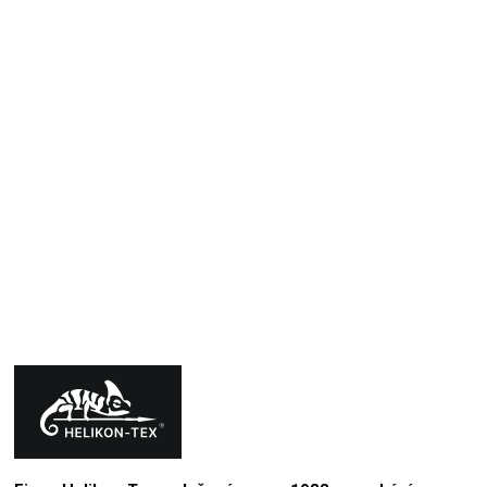
1
MmzHrrdb
21.12.2025
Hodnocení produktu je 5 z 5 hvězdiček.