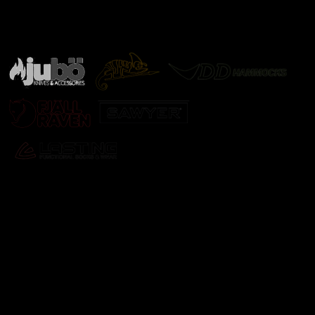
Značky ověřené samotnou přírodou
další značky
Odebírat newsletter
Vložte svůj e-mail a my vám budeme zasílat informace o
nových produktech na našem e-shopu.
E-mail