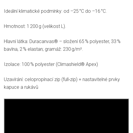
Ideální klimatické podmínky: od –25 °C do –16 °C.
Hmotnost: 1 200 g (velikost L).
Hlavní látka: Duracanvas® – složení 65 % polyester, 33 %
bavlna, 2 % elastan; gramáž: 230 g/m².
Izolace: 100 % polyester (Climashield® Apex)
Uzavírání: celopropínací zip (full‑zip) + nastavitelné prvky
kapuce a rukávů