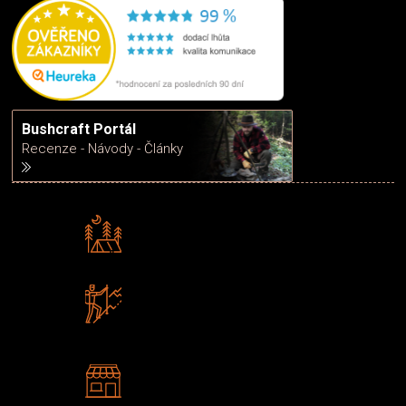
Bushcraft Portál
Recenze - Návody - Články
Rádi předáváme zkušenosti
Poradíme vám s výběrem
Zboží sami testujeme
U nás nekoupíte „zajíce v pytli“
2 kamenné prodejny
Navštivte nás v Praze a
Šumperku