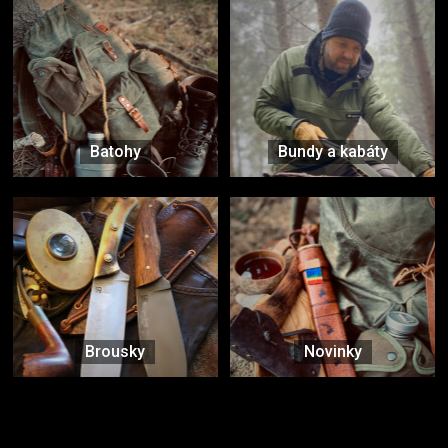
Batohy
Bundy a kabáty
Brousky
Novinky