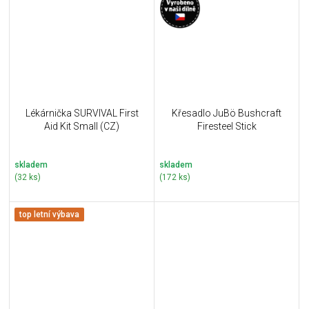
Lékárnička SURVIVAL First
Křesadlo JuBö Bushcraft
Aid Kit Small (CZ)
Firesteel Stick
skladem
skladem
(32 ks)
(172 ks)
top letní výbava