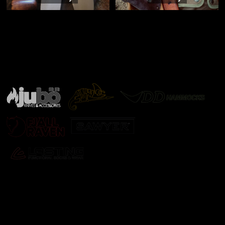
Značky ověřené samotnou přírodou
další značky
Odebírat newsletter