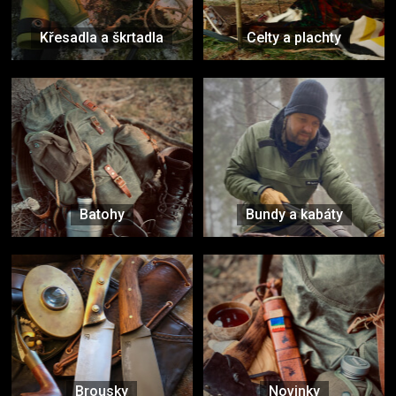
Křesadla a škrtadla
Celty a plachty
Batohy
Bundy a kabáty
Brousky
Novinky