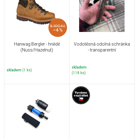
i
k
s
t
p
ů
r
8 390 Kč
o
–4 %
d
u
Hanwag Bergler - hnědé
Vodotěsná odolná schránka
k
(Nuss/Hazelnut)
- transparentní
t
ů
skladem
skladem
(1 ks)
(118 ks)