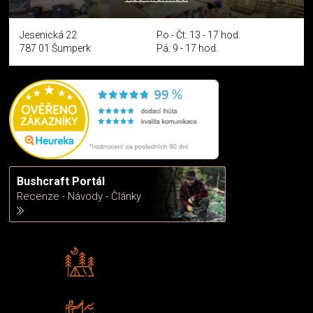
Jesenická 22
Po - Čt: 13 - 17 hod.
787 01 Šumperk
Pá: 9 - 17 hod.
Bushcraft Portál
Recenze - Návody - Články
Rádi předáváme zkušenosti
Poradíme vám s výběrem
Zboží sami testujeme