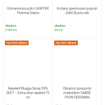
Ochranné pouzdro SAWYER
Kožený upevňovací popruh
Thermal Sleeve
JUBÖ Bushcraft
skladem
skladem
(1588 ks)
(66 ks)
top letní výbava
top letní výbava
Repelent Mugga Spray 50%
Obranný sprej proti
DEET – Extra silný repelent 75
medvědům SABRE
ml
FRONTIERSMAN