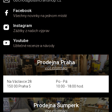
obchod@bushcraftshop.cz
u
Facebook
Všechny novinky na jednom místě
Instagram
Zážitky z našich výprav
Youtube
Užitečné recenze a návody
Prodejna Praha
více informací
Na Václavce 28
Po - Pá:
150 00 Praha 5
10:00 - 18:00 hod.
Prodejna Šumperk
více informací