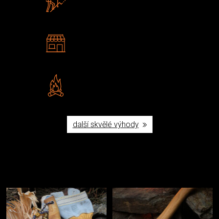
U nás nekoupíte „zajíce v pytli“
2 kamenné prodejny
Navštivte nás v Praze a
Šumperku
Vlastní značka JuBö
Poctivá ruční výroba v ČR
další skvělé výhody
Užijte si to v přírodě
Vybavení, na které spoléháte nejčastěji