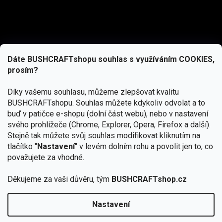
Dáte BUSHCRAFTshopu souhlas s využíváním COOKIES,
prosím?
Díky vašemu souhlasu, můžeme zlepšovat kvalitu
BUSHCRAFTshopu.
Souhlas můžete kdykoliv odvolat a to
buď v patičce e-shopu (dolní část webu), nebo v nastavení
svého prohlížeče (Chrome, Explorer, Opera, Firefox a další).
Stejně tak můžete svůj souhlas modifikovat kliknutím na
tlačítko "
Nastavení
" v levém dolním rohu a povolit jen to, co
Přihlásit se
považujete za vhodné.
Vložením e-mailu souhlasíte s
Děkujeme za vaši důvěru, tým
BUSHCRAFTshop.cz
podmínkami ochrany osobních údajů
Nastavení
Od 27.7. - 7.8. bude prodejna v Praze uzavřena.
Copyright 2026
BUSHCRAFTshop.cz
. Všechna práva
🏕️ Kupte do 12. 8. jakýkoliv produkt JuBö a