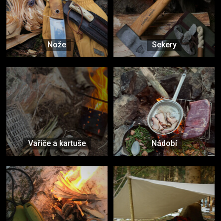
Nože
Sekery
Vařiče a kartuše
Nádobí