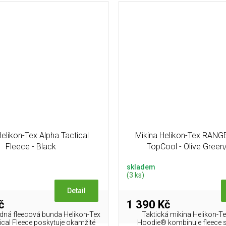
elikon-Tex Alpha Tactical
Mikina Helikon-Tex RAN
Fleece - Black
TopCool - Olive Green
skladem
(3 ks)
Detail
č
1 390 Kč
adná fleecová bunda Helikon-Tex
Taktická mikina Helikon-T
ical Fleece poskytuje okamžité
Hoodie® kombinuje fleece 