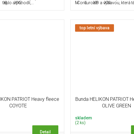
XL
XXL
M
L
XL
XXL
teplo a pohodlí,...
Cordurou® a výbavou, která tě
top letní výbava
IKON PATRIOT Heavy fleece
Bunda HELIKON PATRIOT He
COYOTE
OLIVE GREEN
skladem
(2 ks)
Detail