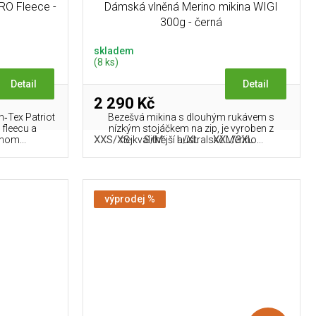
PRO Fleece -
Dámská vlněná Merino mikina WIGI
300g - černá
skladem
(8 ks)
Detail
Detail
2 290 Kč
n‑Tex Patriot
Bezešvá mikina s dlouhým rukávem s
 fleecu a
nízkým stojáčkem na zip, je vyroben z
L
XXS/XS
S/M
L/XL
XXL/3XL
nom...
nejkvalitnější australské Merino...
výprodej %