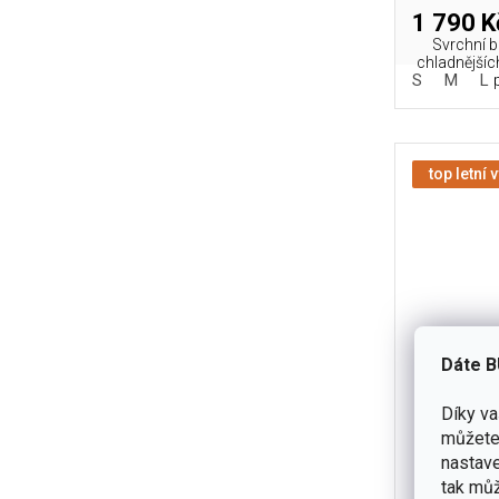
1 790 K
Svrchní 
chladnějších
S
M
L
top letní 
Dáte B
Díky v
můžete 
Bunda HEL
nastave
Hy
tak můž