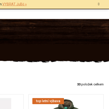
m.
VYBRAT JuBö »
33
položek celkem
top letní výbava