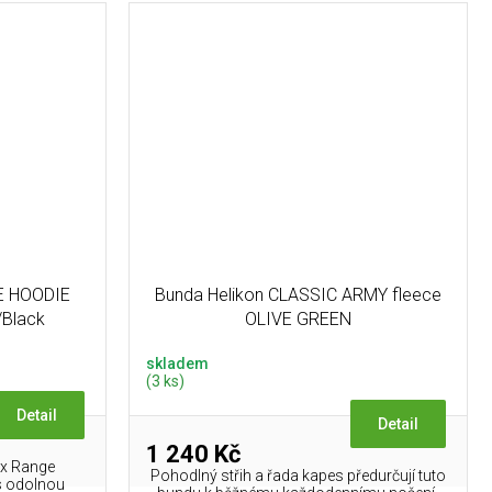
GE HOODIE
Bunda Helikon CLASSIC ARMY fleece
/Black
OLIVE GREEN
skladem
(3 ks)
Detail
Detail
1 240 Kč
ex Range
Pohodlný střih a řada kapes předurčují tuto
s odolnou