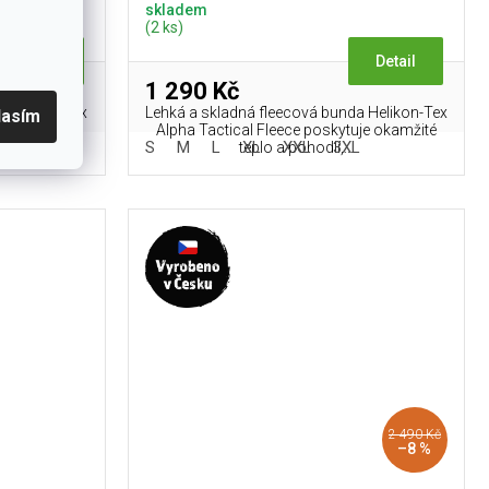
skladem
(2 ks)
Detail
Detail
1 290 Kč
a Helikon-Tex
Lehká a skladná fleecová bunda Helikon-Tex
lasím
je okamžité
Alpha Tactical Fleece poskytuje okamžité
L
S
M
L
XL
XXL
3XL
teplo a pohodlí,...
2 490 Kč
–8 %