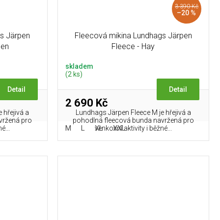
3 390 Kč
–20 %
s Järpen
Fleecová mikina Lundhags Järpen
een
Fleece - Hay
skladem
(2 ks)
Detail
Detail
2 690 Kč
 hřejivá a
Lundhags Järpen Fleece M je hřejivá a
vržená pro
pohodlná fleecová bunda navržená pro
M
L
XL
XXL
é...
venkovní aktivity i běžné...