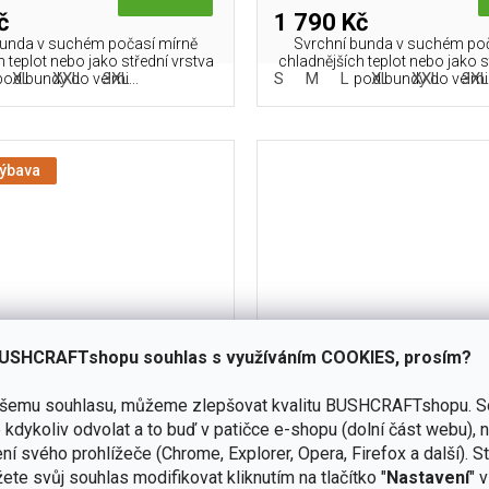
č
1 790 Kč
bunda v suchém počasí mírně
Svrchní bunda v suchém po
 teplot nebo jako střední vrstva
chladnějších teplot nebo jako s
XL
XXL
3XL
S
M
L
XL
XXL
3X
pod bundy do velmi...
pod bundy do velmi.
výbava
USHCRAFTshopu souhlas s využíváním COOKIES, prosím?
ašemu souhlasu, můžeme zlepšovat kvalitu BUSHCRAFTshopu.
S
kdykoliv odvolat a to buď v patičce e-shopu (dolní část webu), 
IKON Patriot Jacket Mk 2 -
Bunda Helikon-Tex Alpha 
ní svého prohlížeče (Chrome, Explorer, Opera, Firefox a další). S
brid Fleece - Coyote
Fleece - Coyote
ete svůj souhlas modifikovat kliknutím na tlačítko "
Nastavení
" 