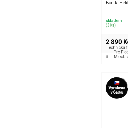
Bunda Heli
skladem
(3 ks)
2 890 K
Technická f
Pro Fle
S
M
L
ochra