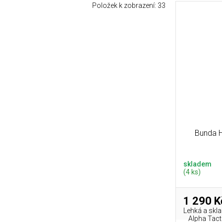
Položek k zobrazení:
33
Bunda H
skladem
(4 ks)
1 290 K
Lehká a skl
Alpha Tact