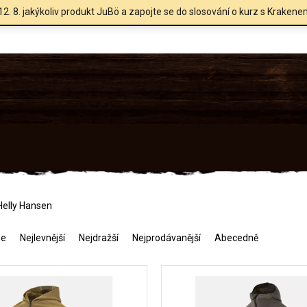
12. 8. jakýkoliv produkt JuBö a zapojte se do slosování o kurz s Krakene
Helly Hansen
me
Nejlevnější
Nejdražší
Nejprodávanější
Abecedně