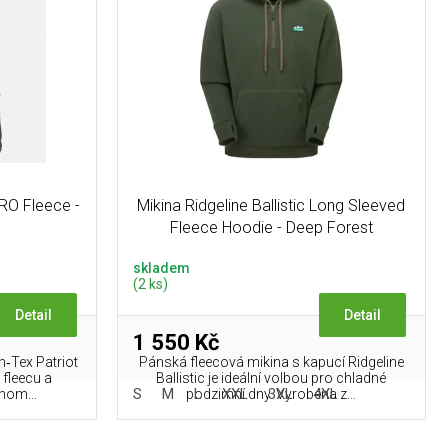
PRO Fleece -
Mikina Ridgeline Ballistic Long Sleeved
Fleece Hoodie - Deep Forest
skladem
(2 ks)
Detail
Detail
1 550 Kč
n‑Tex Patriot
Pánská fleecová mikina s kapucí Ridgeline
 fleecu a
Ballistic je ideální volbou pro chladné
S
M
L
XXL
3XL
4XL
nom...
podzimní dny. Vyrobena z...