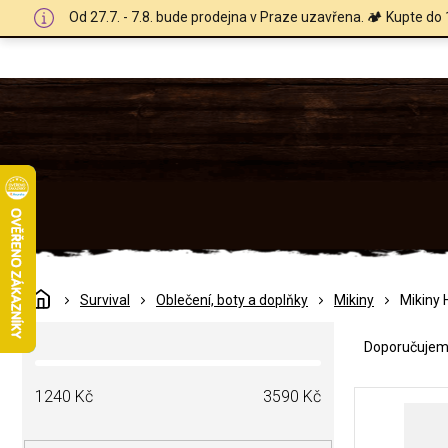
Přejít
Od 27.7. - 7.8. bude prodejna v Praze uzavřena. 🏕️ Kupte do 
na
obsah
Domů
Survival
Oblečení, boty a doplňky
Mikiny
Mikiny 
Ř
P
a
Doporučuje
o
z
s
e
V
t
1240
Kč
3590
Kč
n
ý
r
í
p
a