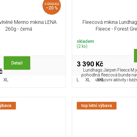
1 990 Kč
–20 %
lněné Merino mikina LENA
Fleecová mikina Lundhag
260g - černá
Fleece - Forest Gr
skladem
(2 ks)
3 390 Kč
Detail
č
Lundhags Järpen Fleece M je
pohodlná fleecová bunda na
XL
L
XL
XXL
venkovní aktivity i běžn
výbava
top letní výbava