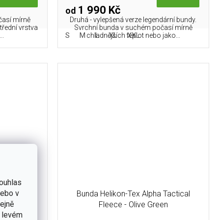
1 990 Kč
od
časí mírně
Druhá - vylepšená verze legendární bundy.
třední vrstva
Svrchní bunda v suchém počasí mírně
L
S
M
L
XL
XXL
..
chladnějších teplot nebo jako...
ouhlas
nebo v
Tactical
Bunda Helikon-Tex Alpha Tactical
tejně
Fleece - Olive Green
v levém