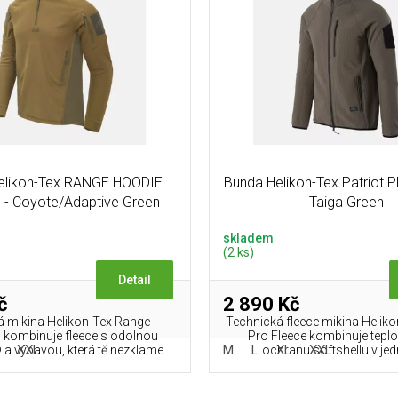
Helikon-Tex RANGE HOODIE
Bunda Helikon-Tex Patriot 
 - Coyote/Adaptive Green
Taiga Green
skladem
(2 ks)
Detail
č
2 890 Kč
á mikina Helikon-Tex Range
Technická fleece mikina Heliko
kombinuje fleece s odolnou
Pro Fleece kombinuje teplo
XXL
M
L
XL
XXL
 výbavou, která tě nezklame...
ochranu softshellu v jed