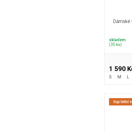
Dámské v
skladem
(35 ks)
1 590 K
S
M
L
top letní 