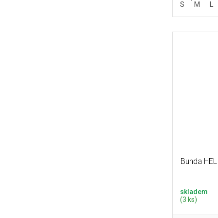
S
M
L
Bunda HEL
skladem
(3 ks)