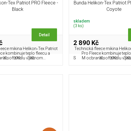
kon-Tex Patriot PRO Fleece -
Bunda Helikon-Tex Patriot 
Black
Coyote
skladem
(3 ks)
Detail
č
2 890 Kč
leece mikina Helikon‑Tex Patriot
Technická fleece mikina Heliko
ece kombinuje teplo fleecu a
Pro Fleece kombinuje teplo
XL
XXL
3XL
S
M
L
XL
XXL
3X
nu softshellu v jednom...
ochranu softshellu v jed