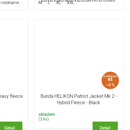
bundu k běžnému každodennímu nošení.
M
L
XL
XXL
 nezklame...
2 090 Kč
až
–4 %
avy fleece
Bunda HELIKON Patriot Jacket Mk 2 -
Hybrid Fleece - Black
skladem
(2 ks)
Detail
Detail