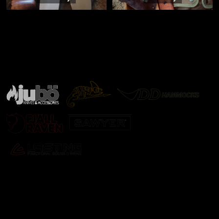
Značky ověřené samotnou přírodou
další značky
Odebírat newsletter