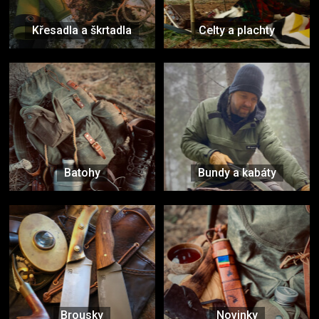
Křesadla a škrtadla
Celty a plachty
Batohy
Bundy a kabáty
Brousky
Novinky