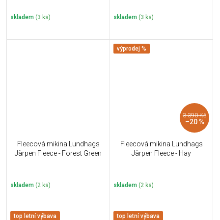
skladem
(3 ks)
skladem
(3 ks)
výprodej %
3 390 Kč
–20 %
Fleecová mikina Lundhags
Fleecová mikina Lundhags
Järpen Fleece - Forest Green
Järpen Fleece - Hay
skladem
(2 ks)
skladem
(2 ks)
top letní výbava
top letní výbava