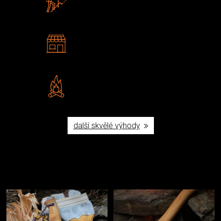
U nás nekoupíte „zajíce v pytli“
2 kamenné prodejny
Navštivte nás v Praze a
Šumperku
Vlastní značka JuBö
Poctivá ruční výroba v ČR
další skvělé výhody
Užijte si to v přírodě
Vybavení, na které spoléháte nejčastěji