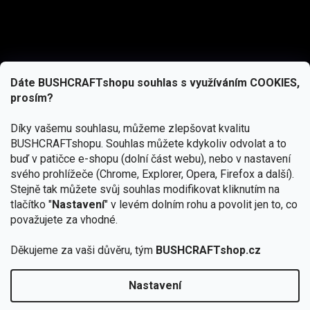
Dáte BUSHCRAFTshopu souhlas s využíváním COOKIES,
prosím?
Díky vašemu souhlasu, můžeme zlepšovat kvalitu
BUSHCRAFTshopu.
Souhlas můžete kdykoliv odvolat a to
buď v patičce e-shopu (dolní část webu), nebo v nastavení
svého prohlížeče (Chrome, Explorer, Opera, Firefox a další).
Stejně tak můžete svůj souhlas modifikovat kliknutím na
tlačítko "
Nastavení
" v levém dolním rohu a povolit jen to, co
Přihlásit se
považujete za vhodné.
Vložením e-mailu souhlasíte s
Děkujeme za vaši důvěru, tým
BUSHCRAFTshop.cz
podmínkami ochrany osobních údajů
Nastavení
Od 27.7. - 7.8. bude prodejna v Praze uzavřena.
Copyright 2026
BUSHCRAFTshop.cz
. Všechna práva
🏕️ Kupte do 12. 8. jakýkoliv produkt JuBö a