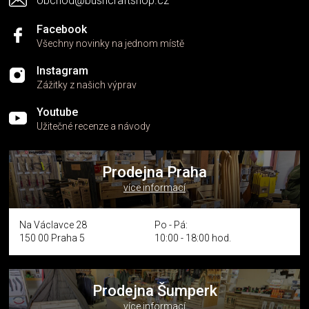
obchod@bushcraftshop.cz
u
Facebook
Všechny novinky na jednom místě
Instagram
Zážitky z našich výprav
Youtube
Užitečné recenze a návody
Prodejna Praha
více informací
Na Václavce 28
Po - Pá:
150 00 Praha 5
10:00 - 18:00 hod.
Prodejna Šumperk
více informací