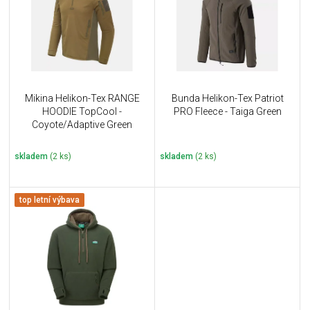
i
k
s
t
p
ů
r
o
d
u
Mikina Helikon-Tex RANGE
Bunda Helikon-Tex Patriot
k
HOODIE TopCool -
PRO Fleece - Taiga Green
t
Coyote/Adaptive Green
ů
skladem
(2 ks)
skladem
(2 ks)
top letní výbava