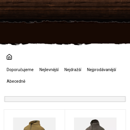
Přejít
na
obsah
Ř
a
Doporučujeme
Nejlevnější
Nejdražší
Nejprodávanější
z
e
Abecedně
n
í
p
r
V
o
ý
d
p
u