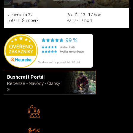
Jesenická 22
Po - Čt: 13 - 17 hod.
787 01 Šumperk
Pá: 9 - 17 hod.
Bushcraft Portál
Recenze - Návody - Články
Rádi předáváme zkušenosti
Poradíme vám s výběrem
Zboží sami testujeme