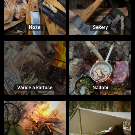
Nože
Sekery
Vařiče a kartuše
Nádobí