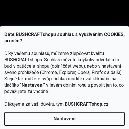
Dáte BUSHCRAFTshopu souhlas s využíváním COOKIES,
prosím?
Díky vašemu souhlasu, můžeme zlepšovat kvalitu
BUSHCRAFTshopu.
Souhlas můžete kdykoliv odvolat a to
buď v patičce e-shopu (dolní část webu), nebo v nastavení
svého prohlížeče (Chrome, Explorer, Opera, Firefox a další).
Stejně tak můžete svůj souhlas modifikovat kliknutím na
tlačítko "
Nastavení
" v levém dolním rohu a povolit jen to, co
Přihlásit se
považujete za vhodné.
Vložením e-mailu souhlasíte s
Děkujeme za vaši důvěru, tým
BUSHCRAFTshop.cz
podmínkami ochrany osobních údajů
Nastavení
Od 27.7. - 7.8. bude prodejna v Praze uzavřena.
Copyright 2026
BUSHCRAFTshop.cz
. Všechna práva
🏕️ Kupte do 12. 8. jakýkoliv produkt JuBö a