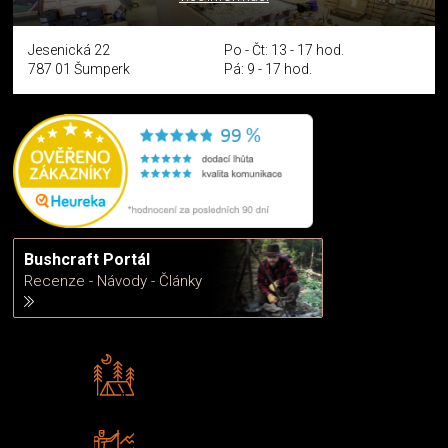
Jesenická 22
Po - Čt: 13 - 17 hod.
787 01 Šumperk
Pá: 9 - 17 hod.
Bushcraft Portál
Recenze - Návody - Články
Rádi předáváme zkušenosti
Poradíme vám s výběrem
Zboží sami testujeme