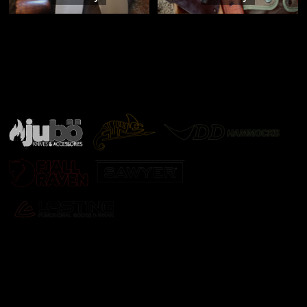
Značky ověřené samotnou přírodou
další značky
Odebírat newsletter