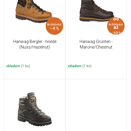
i
k
s
t
p
ů
od
r
8 390 Kč
8 590 Kč
o
až
–4 %
d
–10 %
u
Hanwag Bergler - hnědé
Hanwag Grünten -
k
(Nuss/Hazelnut)
Marone/Chestnut
t
ů
skladem
(1 ks)
skladem
(1 ks)