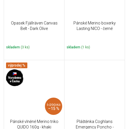
Opasek Fjällräven Canvas
Pánské Merino boxerky
Belt - Dark Olive
Lasting NICO - černé
skladem
(3 ks)
skladem
(1 ks)
výprodej %
1 290 Kč
–15 %
Pánské vlněné Merino triko
Pláštěnka Coghlans
QUIDO 160g - khaki
Emergency Poncho -