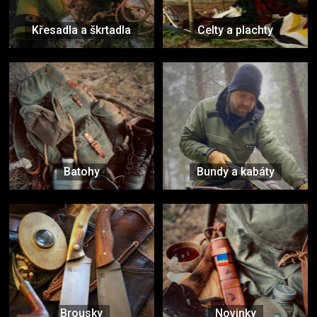
Křesadla a škrtadla
Celty a plachty
Batohy
Bundy a kabáty
Brousky
Novinky