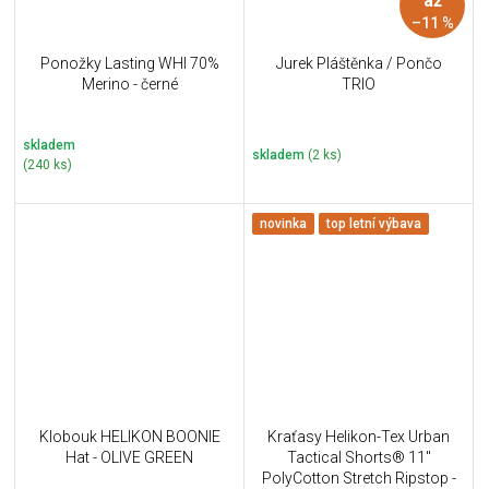
až
–11 %
Ponožky Lasting WHI 70%
Jurek Pláštěnka / Pončo
Merino - černé
TRIO
skladem
skladem
(2 ks)
(240 ks)
novinka
top letní výbava
Klobouk HELIKON BOONIE
Kraťasy Helikon-Tex Urban
Hat - OLIVE GREEN
Tactical Shorts® 11''
PolyCotton Stretch Ripstop -