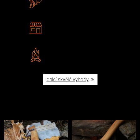
U nás nekoupíte „zajíce v pytli“
2 kamenné prodejny
Navštivte nás v Praze a
Šumperku
Vlastní značka JuBö
Poctivá ruční výroba v ČR
další skvělé výhody
Užijte si to v přírodě
Vybavení, na které spoléháte nejčastěji