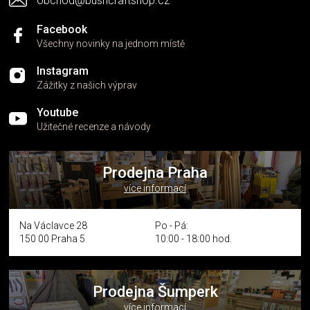
obchod@bushcraftshop.cz
u
Facebook
Všechny novinky na jednom místě
Instagram
Zážitky z našich výprav
Youtube
Užitečné recenze a návody
Prodejna Praha
více informací
Na Václavce 28
Po - Pá:
150 00 Praha 5
10:00 - 18:00 hod.
Prodejna Šumperk
více informací