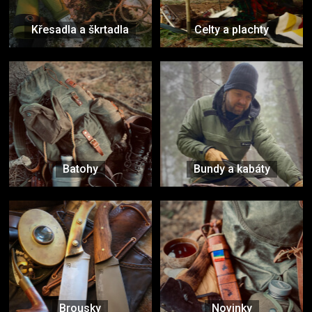
Křesadla a škrtadla
Celty a plachty
Batohy
Bundy a kabáty
Brousky
Novinky