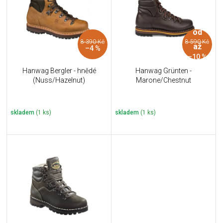
i
k
s
t
p
ů
od
r
8 390 Kč
8 590 Kč
o
až
–4 %
d
–10 %
u
Hanwag Bergler - hnědé
Hanwag Grünten -
k
(Nuss/Hazelnut)
Marone/Chestnut
t
ů
skladem
(1 ks)
skladem
(1 ks)