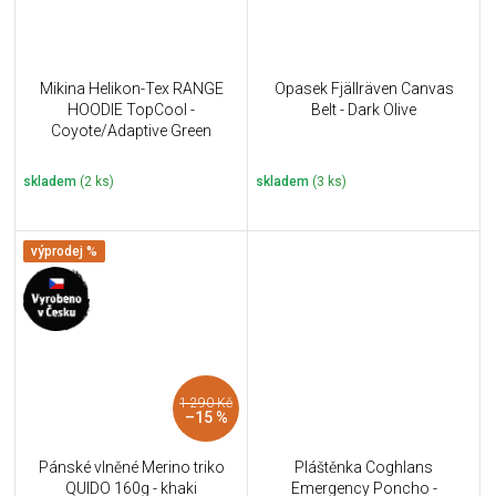
Mikina Helikon-Tex RANGE
Opasek Fjällräven Canvas
HOODIE TopCool -
Belt - Dark Olive
Coyote/Adaptive Green
skladem
(2 ks)
skladem
(3 ks)
výprodej %
1 290 Kč
–15 %
Pánské vlněné Merino triko
Pláštěnka Coghlans
QUIDO 160g - khaki
Emergency Poncho -