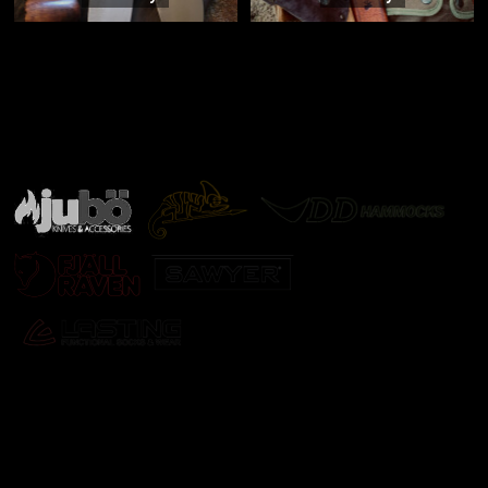
Značky ověřené samotnou přírodou
další značky
Odebírat newsletter