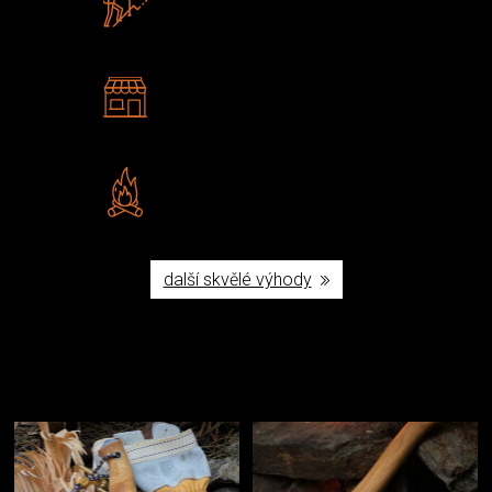
U nás nekoupíte „zajíce v pytli“
2 kamenné prodejny
Navštivte nás v Praze a
Šumperku
Vlastní značka JuBö
Poctivá ruční výroba v ČR
další skvělé výhody
Užijte si to v přírodě
Vybavení, na které spoléháte nejčastěji