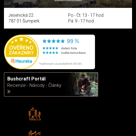
Jesenická 22
Po - Čt: 13 - 17 hod.
787 01 Šumperk
Pá: 9 - 17 hod.
Bushcraft Portál
Recenze - Návody - Články
Rádi předáváme zkušenosti
Poradíme vám s výběrem
Zboží sami testujeme