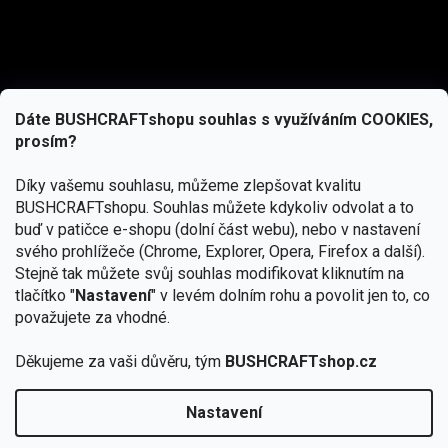
Dáte BUSHCRAFTshopu souhlas s využíváním COOKIES,
prosím?
Díky vašemu souhlasu, můžeme zlepšovat kvalitu
BUSHCRAFTshopu.
Souhlas můžete kdykoliv odvolat a to
buď v patičce e-shopu (dolní část webu), nebo v nastavení
svého prohlížeče (Chrome, Explorer, Opera, Firefox a další).
Stejně tak můžete svůj souhlas modifikovat kliknutím na
tlačítko "
Nastavení
" v levém dolním rohu a povolit jen to, co
Přihlásit se
považujete za vhodné.
Vložením e-mailu souhlasíte s
Děkujeme za vaši důvěru, tým
BUSHCRAFTshop.cz
podmínkami ochrany osobních údajů
Nastavení
Od 27.7. - 7.8. bude prodejna v Praze uzavřena.
Copyright 2026
BUSHCRAFTshop.cz
. Všechna práva
🏕️ Kupte do 12. 8. jakýkoliv produkt JuBö a