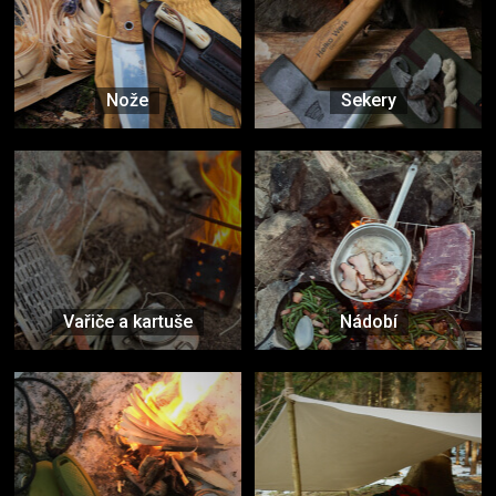
Nože
Sekery
Vařiče a kartuše
Nádobí