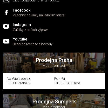
obchod@bushcraftshop.cz
u
Facebook
Všechny novinky na jednom místě
Instagram
Zážitky z našich výprav
Youtube
Užitečné recenze a návody
Prodejna Praha
více informací
Na Václavce 28
Po - Pá:
150 00 Praha 5
10:00 - 18:00 hod.
Prodejna Šumperk
více informací