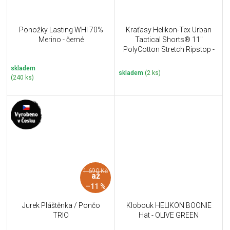
Ponožky Lasting WHI 70%
Kraťasy Helikon-Tex Urban
Merino - černé
Tactical Shorts® 11''
PolyCotton Stretch Ripstop -
Shadow Grey
skladem
skladem
(2 ks)
(240 ks)
1 690 Kč
až
–11 %
Jurek Pláštěnka / Pončo
Klobouk HELIKON BOONIE
TRIO
Hat - OLIVE GREEN