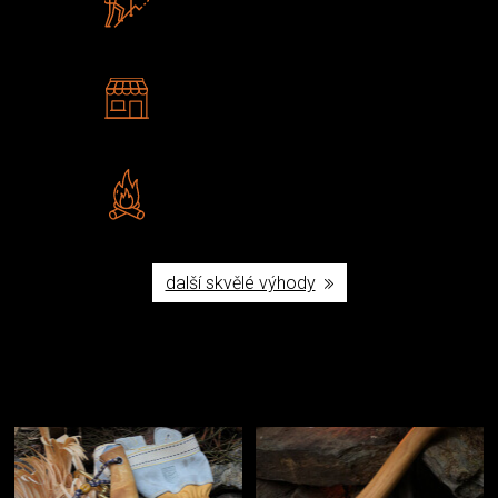
U nás nekoupíte „zajíce v pytli“
2 kamenné prodejny
Navštivte nás v Praze a
Šumperku
Vlastní značka JuBö
Poctivá ruční výroba v ČR
další skvělé výhody
Užijte si to v přírodě
Vybavení, na které spoléháte nejčastěji