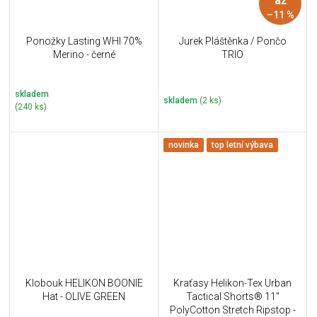
až
–11 %
Ponožky Lasting WHI 70%
Jurek Pláštěnka / Pončo
Merino - černé
TRIO
skladem
skladem
(2 ks)
(240 ks)
novinka
top letní výbava
Klobouk HELIKON BOONIE
Kraťasy Helikon-Tex Urban
Hat - OLIVE GREEN
Tactical Shorts® 11''
PolyCotton Stretch Ripstop -