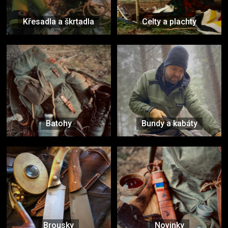
Křesadla a škrtadla
Celty a plachty
Batohy
Bundy a kabáty
Brousky
Novinky