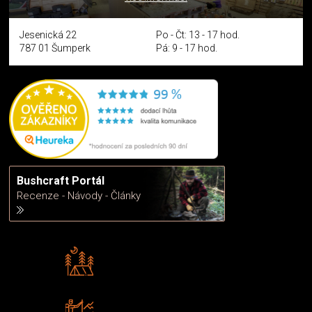
Jesenická 22
Po - Čt: 13 - 17 hod.
787 01 Šumperk
Pá: 9 - 17 hod.
Bushcraft Portál
Recenze - Návody - Články
Rádi předáváme zkušenosti
Poradíme vám s výběrem
Zboží sami testujeme