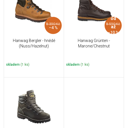
i
k
s
t
p
ů
od
r
8 390 Kč
8 590 Kč
o
až
–4 %
d
–10 %
u
Hanwag Bergler - hnědé
Hanwag Grünten -
k
(Nuss/Hazelnut)
Marone/Chestnut
t
ů
skladem
(1 ks)
skladem
(1 ks)