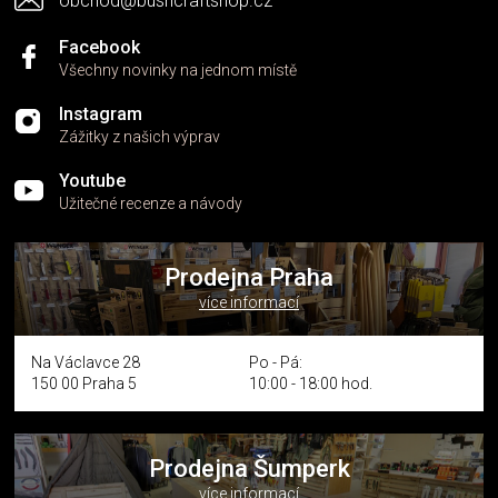
obchod@bushcraftshop.cz
u
Facebook
Všechny novinky na jednom místě
Instagram
Zážitky z našich výprav
Youtube
Užitečné recenze a návody
Prodejna Praha
více informací
Na Václavce 28
Po - Pá:
150 00 Praha 5
10:00 - 18:00 hod.
Prodejna Šumperk
více informací