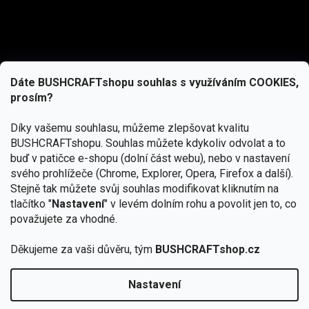
Dáte BUSHCRAFTshopu souhlas s využíváním COOKIES,
prosím?
Díky vašemu souhlasu, můžeme zlepšovat kvalitu
BUSHCRAFTshopu.
Souhlas můžete kdykoliv odvolat a to
buď v patičce e-shopu (dolní část webu), nebo v nastavení
svého prohlížeče (Chrome, Explorer, Opera, Firefox a další).
Stejně tak můžete svůj souhlas modifikovat kliknutím na
tlačítko "
Nastavení
" v levém dolním rohu a povolit jen to, co
Přihlásit se
považujete za vhodné.
Vložením e-mailu souhlasíte s
Děkujeme za vaši důvěru, tým
BUSHCRAFTshop.cz
podmínkami ochrany osobních údajů
Nastavení
Od 27.7. - 7.8. bude prodejna v Praze uzavřena.
Copyright 2026
BUSHCRAFTshop.cz
. Všechna práva
🏕️ Kupte do 12. 8. jakýkoliv produkt JuBö a