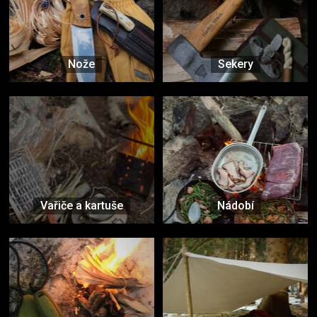
Nože
Sekery
Vařiče a kartuše
Nádobí