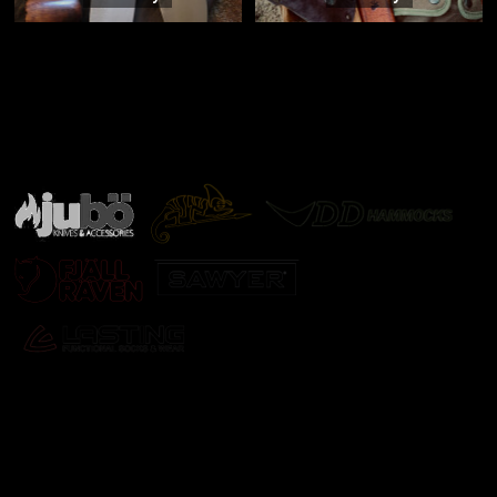
Značky ověřené samotnou přírodou
další značky
Odebírat newsletter