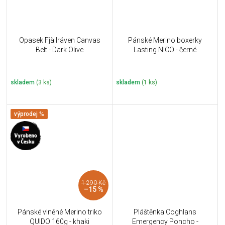
Opasek Fjällräven Canvas
Pánské Merino boxerky
Belt - Dark Olive
Lasting NICO - černé
skladem
(3 ks)
skladem
(1 ks)
výprodej %
1 290 Kč
–15 %
Pánské vlněné Merino triko
Pláštěnka Coghlans
QUIDO 160g - khaki
Emergency Poncho -