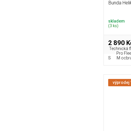
Bunda Heli
skladem
(3 ks)
2 890 K
Technická f
Pro Fle
S
M
L
ochra
výprodej