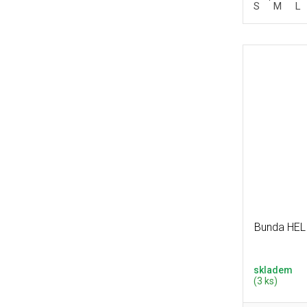
S
M
L
Bunda HEL
skladem
(3 ks)