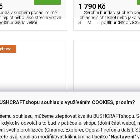
č
1 790 Kč
bunda v suchém počasí mírně
Svrchní bunda v suchém po
 teplot nebo jako střední vrstva
chladnějších teplot nebo jako s
XL
XXL
3XL
S
M
L
XL
XXL
3X
pod bundy do velmi...
pod bundy do velmi.
výbava
USHCRAFTshopu souhlas s využíváním COOKIES, prosím?
ašemu souhlasu, můžeme zlepšovat kvalitu BUSHCRAFTshopu.
S
kdykoliv odvolat a to buď v patičce e-shopu (dolní část webu), 
IKON Patriot Jacket Mk 2 -
Bunda Helikon-Tex Alpha 
ní svého prohlížeče (Chrome, Explorer, Opera, Firefox a další). S
brid Fleece - Coyote
Fleece - Coyote
ete svůj souhlas modifikovat kliknutím na tlačítko "
Nastavení
" 