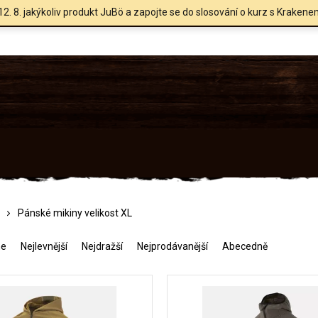
12. 8. jakýkoliv produkt JuBö a zapojte se do slosování o kurz s Krakene
Pánské mikiny velikost XL
me
Nejlevnější
Nejdražší
Nejprodávanější
Abecedně