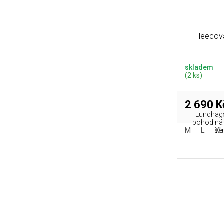
Fleecov
skladem
(2 ks)
2 690 K
Lundhags
pohodlná 
M
L
XL
ven