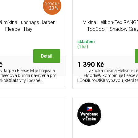
3 390 Kč
–20 %
á mikina Lundhags Järpen
Mikina Helikon-Tex RAN
Fleece - Hay
TopCool - Shadow Gre
skladem
(1 ks)
Detail
č
1 390 Kč
 Järpen Fleece M je hřejivá a
Taktická mikina Helikon-T
fleecová bunda navržená pro
Hoodie® kombinuje fleece 
XXL
L
XL
XXL
kovní aktivity i běžné...
Cordurou® a výbavou, která tě