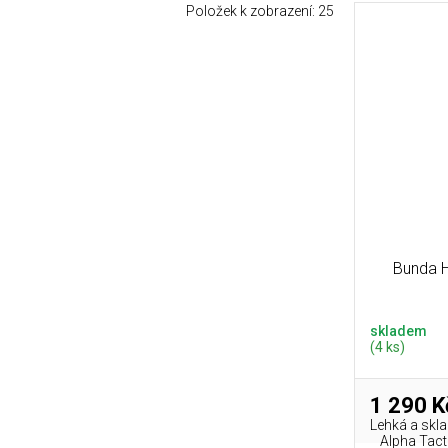
Položek k zobrazení:
25
Bunda H
skladem
(4 ks)
1 290 K
Lehká a skl
Alpha Tact