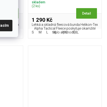
skladem
(2 ks)
Detail
Detail
1 290 Kč
a Helikon-Tex
Lehká a skladná fleecová bunda Helikon-Tex
lasím
je okamžité
Alpha Tactical Fleece poskytuje okamžité
L
S
M
L
XL
XXL
3XL
teplo a pohodlí,...