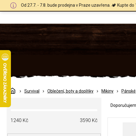
Přejít
Od 27.7. - 7.8. bude prodejna v Praze uzavřena. 🏕️ Kupte do 
na
obsah
Domů
Survival
Oblečení, boty a doplňky
Mikiny
Pánské
Ř
P
a
Doporučuje
o
z
s
e
V
t
1240
Kč
3590
Kč
n
ý
r
í
p
a