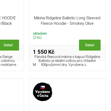
GE HOODIE
Mikina Ridgeline Ballistic Long Sleeved
y/Black
Fleece Hoodie - Smokey Olive
skladem
(2 ks)
Detail
Detail
1 550 Kč
ex Range
Pánská fleecová mikina s kapucí Ridgeline
s odolnou
Ballistic je ideální volbou pro chladné
M
XXL
 nezklame...
podzimní dny. Vyrobena z...