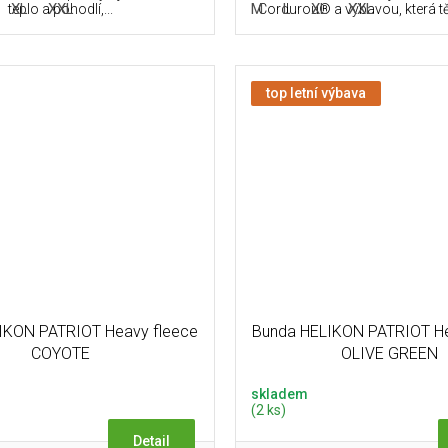
XL
XXL
M
L
XL
XXL
teplo a pohodlí,...
Cordurou® a výbavou, která tě
top letní výbava
IKON PATRIOT Heavy fleece
Bunda HELIKON PATRIOT He
COYOTE
OLIVE GREEN
skladem
(2 ks)
Detail