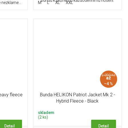
bundu k běžnému každodennímu nošení.
M
L
XL
XXL
 nezklame...
2 090 Kč
až
–4 %
avy fleece
Bunda HELIKON Patriot Jacket Mk 2 -
Hybrid Fleece - Black
skladem
(2 ks)
Detail
Detail