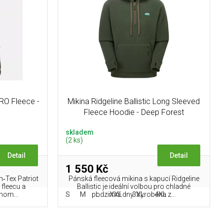
PRO Fleece -
Mikina Ridgeline Ballistic Long Sleeved
Fleece Hoodie - Deep Forest
skladem
(2 ks)
Detail
Detail
1 550 Kč
n‑Tex Patriot
Pánská fleecová mikina s kapucí Ridgeline
 fleecu a
Ballistic je ideální volbou pro chladné
S
M
L
XXL
3XL
4XL
nom...
podzimní dny. Vyrobena z...