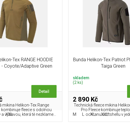
Helikon-Tex RANGE HOODIE
Bunda Helikon-Tex Patriot 
 - Coyote/Adaptive Green
Taiga Green
skladem
(2 ks)
Detail
č
2 890 Kč
á mikina Helikon-Tex Range
Technická fleece mikina Heliko
kombinuje fleece s odolnou
Pro Fleece kombinuje teplo
XXL
M
L
XL
XXL
 výbavou, která tě nezklame...
ochranu softshellu v jed