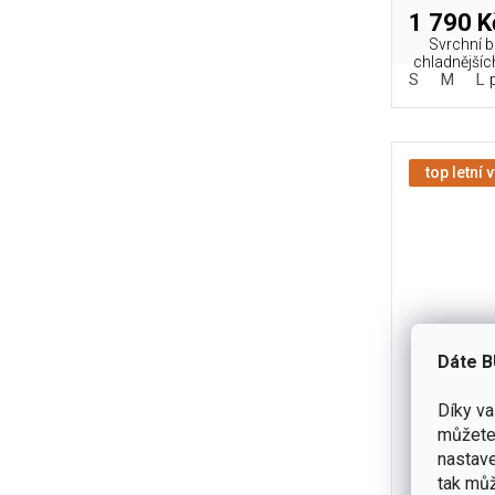
1 790 K
Svrchní 
chladnějších
S
M
L
top letní 
Dáte B
Díky v
můžete 
Bunda HEL
nastave
Hy
tak můž