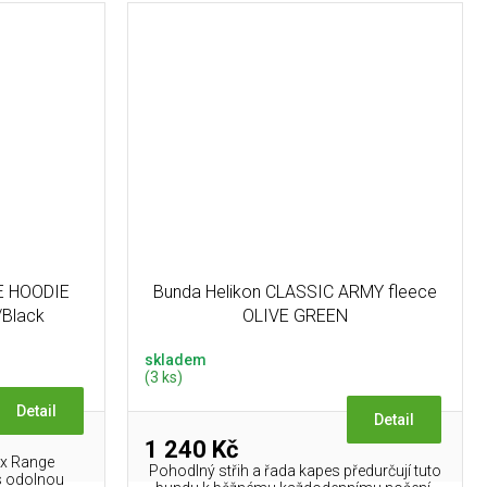
GE HOODIE
Bunda Helikon CLASSIC ARMY fleece
/Black
OLIVE GREEN
skladem
(3 ks)
Detail
Detail
1 240 Kč
ex Range
Pohodlný střih a řada kapes předurčují tuto
s odolnou