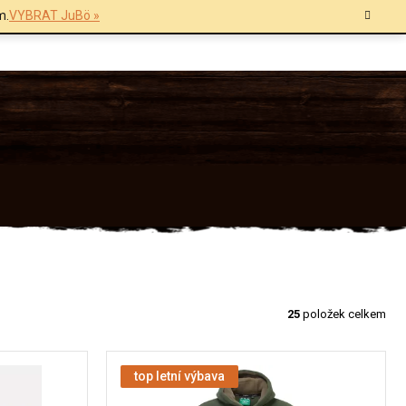
m.
VYBRAT JuBö »
25
položek celkem
top letní výbava