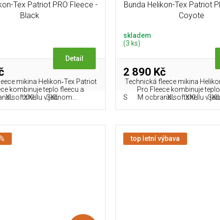
kon-Tex Patriot PRO Fleece -
Bunda Helikon-Tex Patriot 
Black
Coyote
skladem
(3 ks)
Detail
č
2 890 Kč
leece mikina Helikon‑Tex Patriot
Technická fleece mikina Heliko
ece kombinuje teplo fleecu a
Pro Fleece kombinuje teplo
XL
XXL
3XL
S
M
L
XL
XXL
3X
nu softshellu v jednom...
ochranu softshellu v jed
 %
top letní výbava