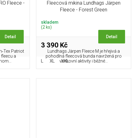
PRO Fleece -
Fleecová mikina Lundhags Järpen
Fleece - Forest Green
skladem
(2 ks)
Detail
Detail
3 390 Kč
n‑Tex Patriot
Lundhags Järpen Fleece M je hřejivá a
 fleecu a
pohodlná fleecová bunda navržená pro
L
L
XL
XXL
nom...
venkovní aktivity i běžné...