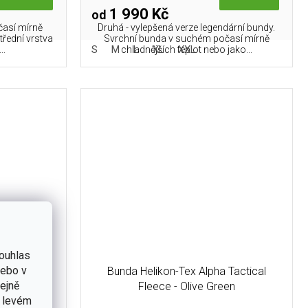
1 990 Kč
od
časí mírně
Druhá - vylepšená verze legendární bundy.
třední vrstva
Svrchní bunda v suchém počasí mírně
L
S
M
L
XL
XXL
..
chladnějších teplot nebo jako...
ouhlas
nebo v
Tactical
Bunda Helikon-Tex Alpha Tactical
tejně
Fleece - Olive Green
v levém