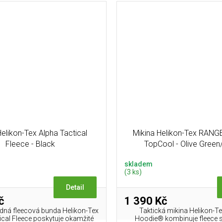
elikon-Tex Alpha Tactical
Mikina Helikon-Tex RAN
Fleece - Black
TopCool - Olive Green
skladem
(3 ks)
Detail
č
1 390 Kč
adná fleecová bunda Helikon-Tex
Taktická mikina Helikon-T
ical Fleece poskytuje okamžité
Hoodie® kombinuje fleece 