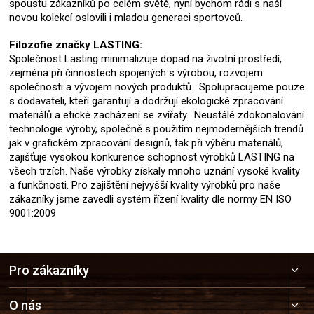
spoustu zákazníků po celém světě, nyní bychom rádi s naší
novou kolekcí oslovili i mladou generaci sportovců.
Filozofie značky LASTING:
Společnost Lasting minimalizuje dopad na životní prostředí,
zejména při činnostech spojených s výrobou, rozvojem
společnosti a vývojem nových produktů. Spolupracujeme pouze
s dodavateli, kteří garantují a dodržují ekologické zpracování
materiálů a etické zacházení se zvířaty. Neustálé zdokonalování
technologie výroby, společně s použitím nejmodernějších trendů
jak v grafickém zpracování designů, tak při výběru materiálů,
zajišťuje vysokou konkurence schopnost výrobků LASTING na
všech trzích. Naše výrobky získaly mnoho uznání vysoké kvality
a funkčnosti. Pro zajištění nejvyšší kvality výrobků pro naše
zákazníky jsme zavedli systém řízení kvality dle normy EN ISO
9001:2009
Z
Pro zákazníky
á
p
a
O nás