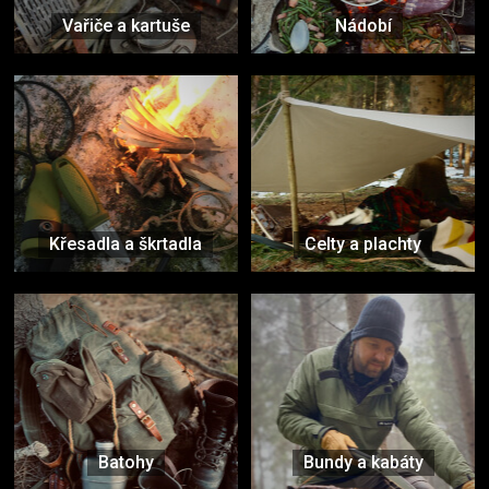
Vařiče a kartuše
Nádobí
Křesadla a škrtadla
Celty a plachty
Batohy
Bundy a kabáty