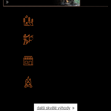
Rádi předáváme zkušenosti
Poradíme vám s výběrem
Zboží sami testujeme
U nás nekoupíte „zajíce v pytli“
2 kamenné prodejny
Navštivte nás v Praze a
Šumperku
Vlastní značka JuBö
Poctivá ruční výroba v ČR
další skvělé výhody