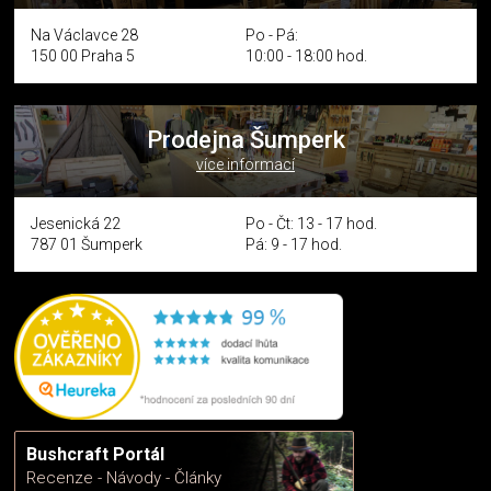
Na Václavce 28
Po - Pá:
150 00 Praha 5
10:00 - 18:00 hod.
Prodejna Šumperk
více informací
Jesenická 22
Po - Čt: 13 - 17 hod.
787 01 Šumperk
Pá: 9 - 17 hod.
Bushcraft Portál
Recenze - Návody - Články