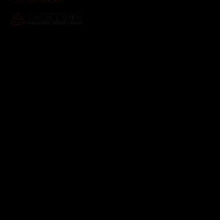
Odebírat newsletter
Vložte svůj e-mail a my vám budeme zasílat informace o
nových produktech na našem e-shopu.
E-mail
Vložením e-mailu souhlasíte s
podmínkami ochrany
osobních údajů
Přihlásit se