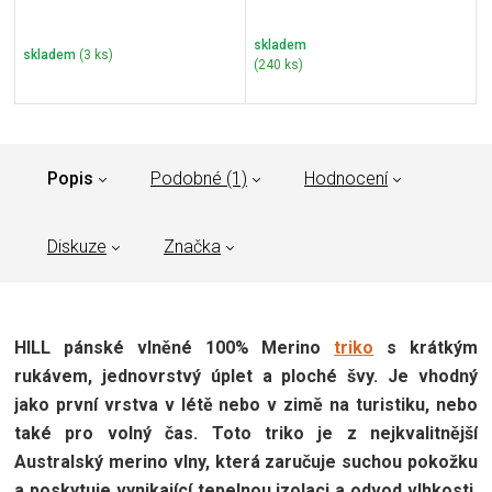
skladem
skladem
(3 ks)
(240 ks)
Popis
Podobné (1)
Hodnocení
Diskuze
Značka
HILL pánské vlněné 100% Merino
triko
s krátkým
rukávem, jednovrstvý úplet a ploché švy. Je vhodný
jako první vrstva v létě nebo v zimě na turistiku, nebo
také pro volný čas. Toto triko je z nejkvalitnější
Australský merino vlny, která zaručuje suchou pokožku
a poskytuje vynikající tepelnou izolaci a odvod vlhkosti.