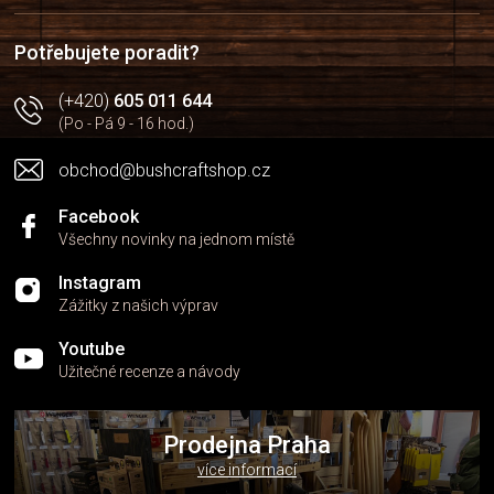
t
í
Potřebujete poradit?
(+420)
605 011 644
(Po - Pá 9 - 16 hod.)
obchod@bushcraftshop.cz
Facebook
Všechny novinky na jednom místě
Instagram
Zážitky z našich výprav
Youtube
Užitečné recenze a návody
Prodejna Praha
více informací