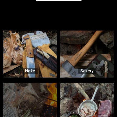
Užijte si to v přírodě
Vybavení, na které spoléháte nejčastěji
Nože
Sekery