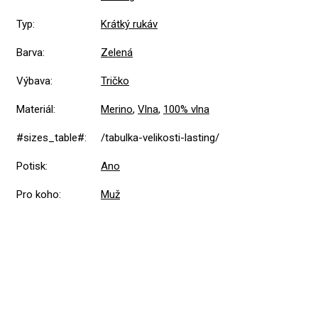
Typ
:
Krátký rukáv
Barva
:
Zelená
Výbava
:
Tričko
Materiál
:
Merino
,
Vlna
,
100% vlna
#sizes_table#
:
/tabulka-velikosti-lasting/
Potisk
:
Ano
Pro koho
:
Muž