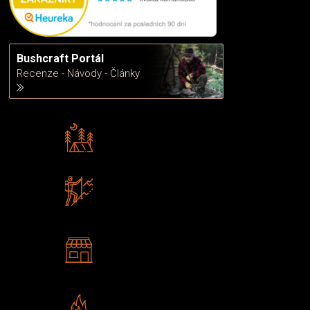
Bushcraft Portál
Recenze - Návody - Články
Rádi předáváme zkušenosti
Poradíme vám s výběrem
Zboží sami testujeme
U nás nekoupíte „zajíce v pytli“
2 kamenné prodejny
Navštivte nás v Praze a
Šumperku
Vlastní značka JuBö