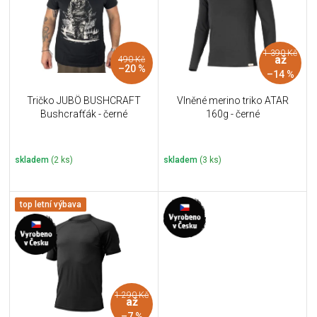
i
k
s
t
p
ů
r
1 390 Kč
až
490 Kč
o
–20 %
–14 %
d
u
Tričko JUBÖ BUSHCRAFT
Vlněné merino triko ATAR
k
Bushcrafťák - černé
160g - černé
t
ů
skladem
(2 ks)
skladem
(3 ks)
top letní výbava
1 290 Kč
až
–7 %