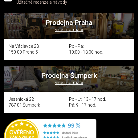
Užitečné recenze a návody
Prodejna Praha
více informací
Na Václavce 28
Po - Pá:
150 00 Praha 5
10:00 - 18:00 hod.
Prodejna Šumperk
více informací
Jesenická 22
Po - Čt: 13 - 17 hod.
787 01 Šumperk
Pá: 9 - 17 hod.