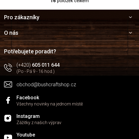
16
položek celkem
O
v
Z
l
Pro zákazníky
á
á
p
d
a
a
O nás
c
t
í
í
p
Potřebujete poradit?
r
v
(+420)
605 011 644
k
(Po - Pá 9 - 16 hod.)
y
v
obchod@bushcraftshop.cz
ý
p
i
Facebook
s
Všechny novinky na jednom místě
u
Instagram
Zážitky z našich výprav
Youtube