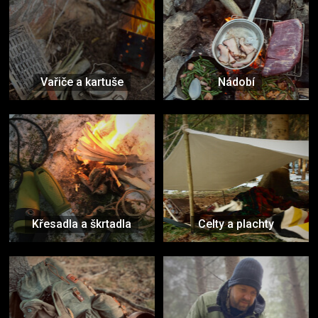
Vařiče a kartuše
Nádobí
Křesadla a škrtadla
Celty a plachty