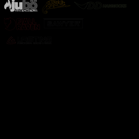
Odebírat newsletter
Vložte svůj e-mail a my vám budeme zasílat informace o
nových produktech na našem e-shopu.
E-mail
Vložením e-mailu souhlasíte s
podmínkami ochrany
osobních údajů