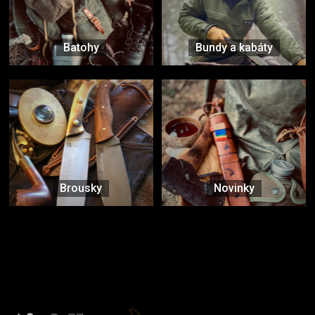
Batohy
Bundy a kabáty
Brousky
Novinky
Značky ověřené samotnou přírodou
další značky