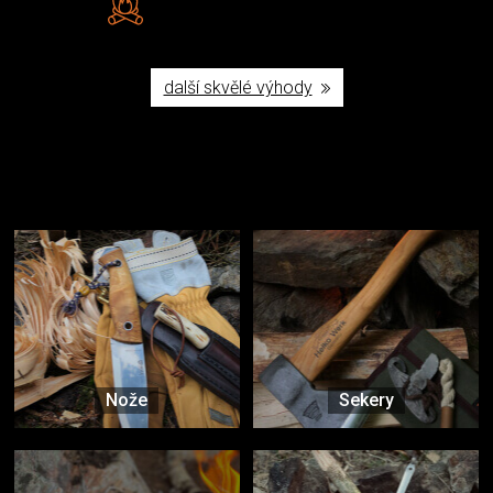
Poctivá ruční výroba v ČR
další skvělé výhody
Užijte si to v přírodě
Vybavení, na které spoléháte nejčastěji
Nože
Sekery