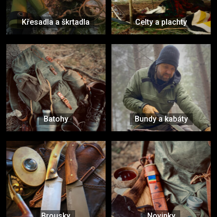
Křesadla a škrtadla
Celty a plachty
Batohy
Bundy a kabáty
Brousky
Novinky