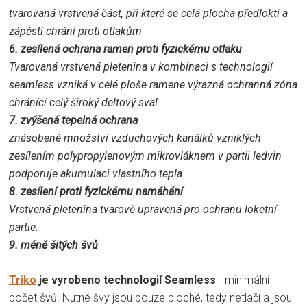
tvarovaná vrstvená část, při které se celá plocha předloktí a
zápěstí chrání proti otlakům
6. zesílená ochrana ramen proti fyzickému otlaku
Tvarovaná vrstvená pletenina v kombinaci s technologií
seamless vzniká v celé ploše ramene výrazná ochranná zóna
chránící celý široký deltový sval.
7. zvýšená tepelná ochrana
znásobené množství vzduchových kanálků vzniklých
zesílením polypropylenovým mikrovláknem v partii ledvin
podporuje akumulaci vlastního tepla
8. zesílení proti fyzickému namáhání
Vrstvená pletenina tvarově upravená pro ochranu loketní
partie.
9. méně šitých švů
Triko
je vyrobeno technologií Seamless
- minimální
počet švů. Nutné švy jsou pouze ploché, tedy netlačí a jsou