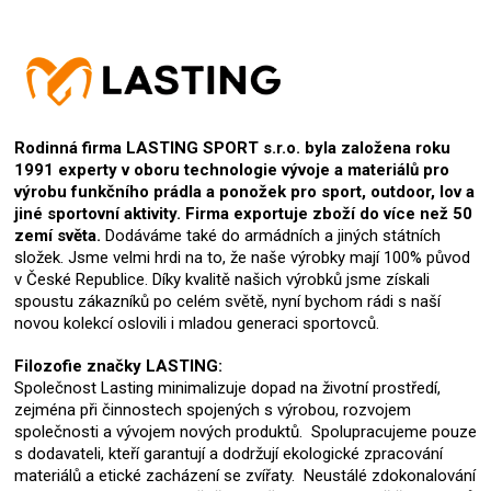
Rodinná firma LASTING SPORT s.r.o. byla založena roku
1991 experty v oboru technologie vývoje a materiálů pro
výrobu funkčního prádla a ponožek pro sport, outdoor, lov a
jiné sportovní aktivity. Firma exportuje zboží do více než 50
zemí světa.
Dodáváme také do armádních a jiných státních
složek. Jsme velmi hrdi na to, že naše výrobky mají 100% původ
v České Republice. Díky kvalitě našich výrobků jsme získali
spoustu zákazníků po celém světě, nyní bychom rádi s naší
novou kolekcí oslovili i mladou generaci sportovců.
Filozofie značky LASTING:
Společnost Lasting minimalizuje dopad na životní prostředí,
zejména při činnostech spojených s výrobou, rozvojem
společnosti a vývojem nových produktů. Spolupracujeme pouze
s dodavateli, kteří garantují a dodržují ekologické zpracování
materiálů a etické zacházení se zvířaty. Neustálé zdokonalování