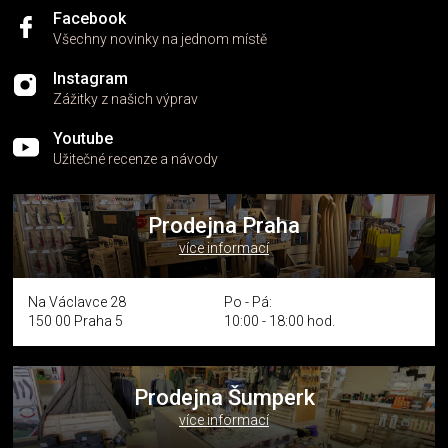
Facebook
Všechny novinky na jednom místě
Instagram
Zážitky z našich výprav
Youtube
Užitečné recenze a návody
Prodejna Praha
více informací
Na Václavce 28
Po - Pá:
150 00 Praha 5
10:00 - 18:00 hod.
Prodejna Šumperk
více informací