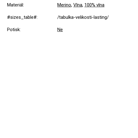
Materiál
:
Merino
,
Vlna
,
100% vlna
#sizes_table#
:
/tabulka-velikosti-lasting/
Potisk
:
Ne
Přidat hodnocení