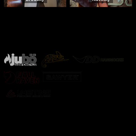
Značky ověřené samotnou přírodou
další značky
Odebírat newsletter