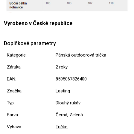
Vyrobeno v České republice
Doplňkové parametry
Kategorie
:
Pánská outdoorová trička
Záruka
:
2 roky
EAN
:
8595067826400
Značka
:
Lasting
Typ
:
Dlouhý rukáv
Barva
:
Černá
,
Zelená
Výbava
:
Tričko