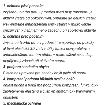
1. ochrana před pocením
zvýšenou tvorbu potu uprostřed mezi prsy transportuje
aktivní vrstva od pokožky ven, případně do dalších vrstev.
Nevypratelné antibakterální ionty stříbra v mikrovlákně
snižují vznik nepříjemného zápachu při sportovní aktivitě
2. ochrana před pocením
Zvýšenou tvorbu potu v podpaží transportuje od pokožy
aktivní plastická 3D vrstva. Díky funkci nevypratelným
antibakterálním iontům stříbra v mikrovlákně se snižuje
nepříjemný zápach při aktivním sportu.
3. podpora snadného ohybu
Pletenina upravená pro snadný ohyb paže při sportu
4. kompresní podpora břišních svalů a boků
oblast břicha a boků má podpůrnou kompresní funkci díky
zapletenému elastanu a cíleným anatomicky tvarovaným
oblastem
5. mechanická ochrana