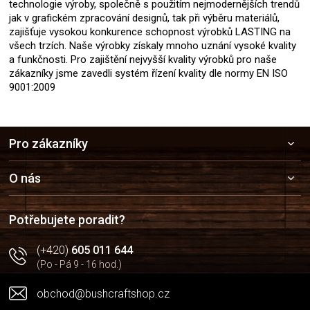
technologie výroby, společně s použitím nejmodernějších trendů
jak v grafickém zpracování designů, tak při výběru materiálů,
zajišťuje vysokou konkurence schopnost výrobků LASTING na
všech trzích. Naše výrobky získaly mnoho uznání vysoké kvality
a funkčnosti. Pro zajištění nejvyšší kvality výrobků pro naše
zákazníky jsme zavedli systém řízení kvality dle normy EN ISO
9001:2009
Z
Pro zákazníky
á
p
a
O nás
t
í
Potřebujete poradit?
(+420)
605 011 644
(Po - Pá 9 - 16 hod.)
obchod@bushcraftshop.cz