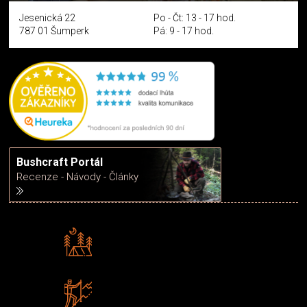
Jesenická 22
Po - Čt: 13 - 17 hod.
787 01 Šumperk
Pá: 9 - 17 hod.
Bushcraft Portál
Recenze - Návody - Články
Rádi předáváme zkušenosti
Poradíme vám s výběrem
Zboží sami testujeme
U nás nekoupíte „zajíce v pytli“