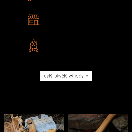
2 kamenné prodejny
Navštivte nás v Praze a
Šumperku
Vlastní značka JuBö
Poctivá ruční výroba v ČR
další skvělé výhody
Užijte si to v přírodě
Vybavení, na které spoléháte nejčastěji