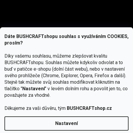
Dáte BUSHCRAFTshopu souhlas s využíváním COOKIES,
prosím?
Díky vašemu souhlasu, můžeme zlepšovat kvalitu
BUSHCRAFTshopu.
Souhlas můžete kdykoliv odvolat a to
buď v patičce e-shopu (dolní část webu), nebo v nastavení
svého prohlížeče (Chrome, Explorer, Opera, Firefox a další).
Stejně tak můžete svůj souhlas modifikovat kliknutím na
tlačítko "
Nastavení
" v levém dolním rohu a povolit jen to, co
Přihlásit se
považujete za vhodné.
Vložením e-mailu souhlasíte s
podmínkami ochrany osobních údajů
Děkujeme za vaši důvěru, tým
BUSHCRAFTshop.cz
Nastavení
Od 27.7. - 7.8. bude prodejna v Praze uzavřena.
Copyright 2026
BUSHCRAFTshop.cz
. Všechna práva