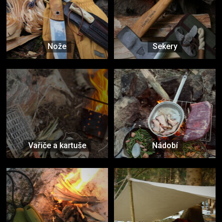
Nože
Sekery
Vařiče a kartuše
Nádobí