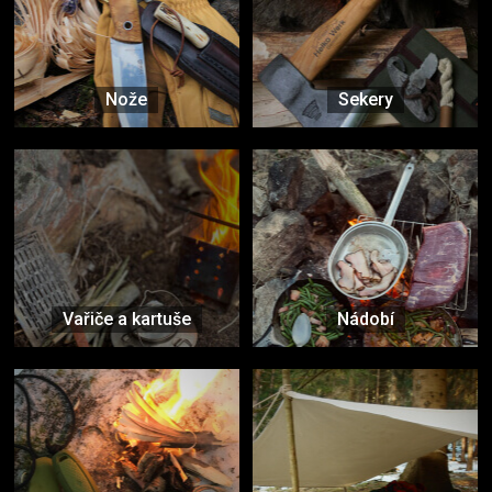
Nože
Sekery
Vařiče a kartuše
Nádobí