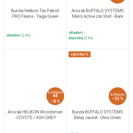
Bunda Helikon-Tex Patriot
Anorak BUFFALO SYSTEMS
PRO Fleece - Taiga Green
Men’s Active Lite Shirt - Bark
skladem -
skladem
(2 ks)
doprodej
(2 ks)
výprodej %
2 290 Kč
až
5 990 Kč
–53 %
–8 %
Anorak HELIKON Woodsman
Bunda BUFFALO SYSTEMS
- COYOTE / ASH GREY
Belay Jacket - Olive Green