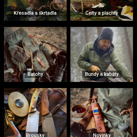
Křesadla a škrtadla
Celty a plachty
Batohy
Bundy a kabáty
Brousky
Novinky