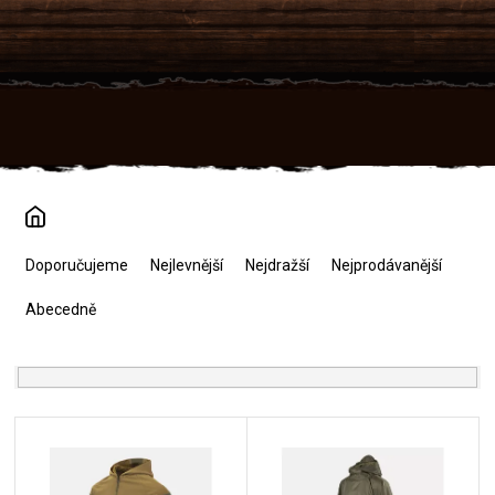
Přejít
na
obsah
Ř
a
Doporučujeme
Nejlevnější
Nejdražší
Nejprodávanější
z
e
Abecedně
n
í
p
r
V
o
ý
d
p
u