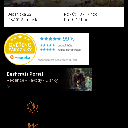
Jesenická 22
Po - Čt: 13 - 17 hod.
787 01 Šumperk
Pá: 9 - 17 hod.
Bushcraft Portál
Recenze - Návody - Články
Rádi předáváme zkušenosti
Poradíme vám s výběrem
Zboží sami testujeme