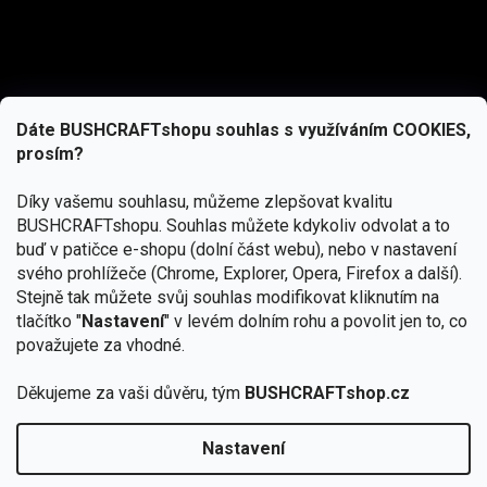
Dáte BUSHCRAFTshopu souhlas s využíváním COOKIES,
prosím?
Díky vašemu souhlasu, můžeme zlepšovat kvalitu
BUSHCRAFTshopu.
Souhlas můžete kdykoliv odvolat a to
buď v patičce e-shopu (dolní část webu), nebo v nastavení
svého prohlížeče (Chrome, Explorer, Opera, Firefox a další).
Stejně tak můžete svůj souhlas modifikovat kliknutím na
tlačítko "
Nastavení
" v levém dolním rohu a povolit jen to, co
Přihlásit se
považujete za vhodné.
Vložením e-mailu souhlasíte s
Děkujeme za vaši důvěru, tým
BUSHCRAFTshop.cz
podmínkami ochrany osobních údajů
Nastavení
Od 27.7. - 7.8. bude prodejna v Praze uzavřena.
Copyright 2026
BUSHCRAFTshop.cz
. Všechna práva
🏕️ Kupte do 12. 8. jakýkoliv produkt JuBö a