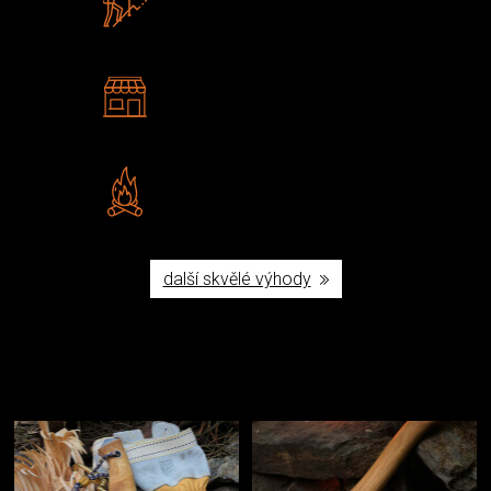
U nás nekoupíte „zajíce v pytli“
2 kamenné prodejny
Navštivte nás v Praze a
Šumperku
Vlastní značka JuBö
Poctivá ruční výroba v ČR
další skvělé výhody
Užijte si to v přírodě
Vybavení, na které spoléháte nejčastěji