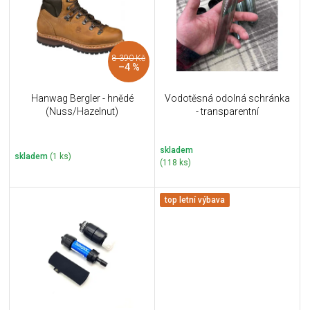
i
k
s
t
p
ů
r
8 390 Kč
o
–4 %
d
u
Hanwag Bergler - hnědé
Vodotěsná odolná schránka
k
(Nuss/Hazelnut)
- transparentní
t
ů
skladem
skladem
(1 ks)
(118 ks)
top letní výbava