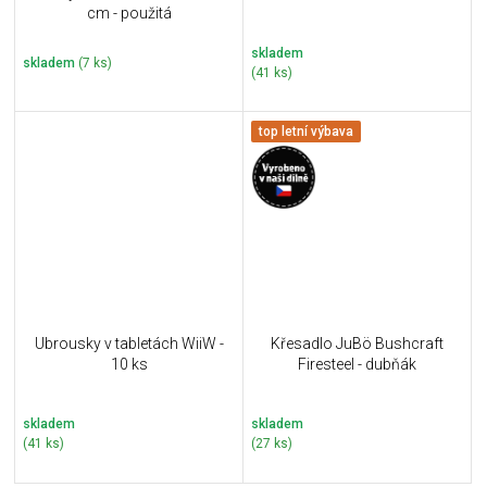
cm - použitá
skladem
skladem
(7 ks)
(41 ks)
top letní výbava
Ubrousky v tabletách WiiW -
Křesadlo JuBö Bushcraft
10 ks
Firesteel - dubňák
skladem
skladem
(41 ks)
(27 ks)