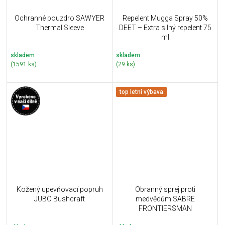
Ochranné pouzdro SAWYER
Repelent Mugga Spray 50%
Thermal Sleeve
DEET – Extra silný repelent 75
ml
skladem
skladem
(1591 ks)
(29 ks)
top letní výbava
Kožený upevňovací popruh
Obranný sprej proti
JUBÖ Bushcraft
medvědům SABRE
FRONTIERSMAN