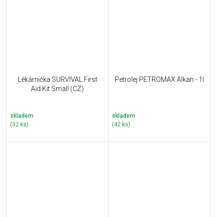
Lékárnička SURVIVAL First
Petrolej PETROMAX Alkan - 1l
Aid Kit Small (CZ)
skladem
skladem
(32 ks)
(42 ks)