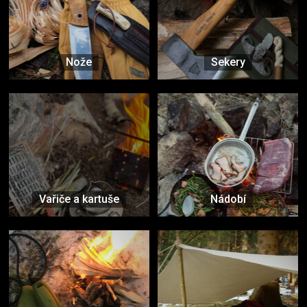
Nože
Sekery
Vařiče a kartuše
Nádobí