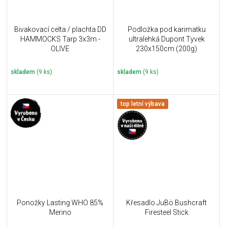
Bivakovací celta / plachta DD
Podložka pod karimatku
HAMMOCKS Tarp 3x3m -
ultralehká Dupont Tyvek
OLIVE
230x150cm (200g)
skladem
(9 ks)
skladem
(9 ks)
top letní výbava
Ponožky Lasting WHO 85%
Křesadlo JuBö Bushcraft
Merino
Firesteel Stick