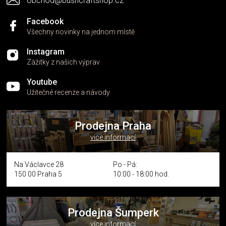
obchod@bushcraftshop.cz
u
Facebook
Všechny novinky na jednom místě
Instagram
Zážitky z našich výprav
Youtube
Užitečné recenze a návody
Prodejna Praha
více informací
Na Václavce 28
Po - Pá:
150 00 Praha 5
10:00 - 18:00 hod.
Prodejna Šumperk
více informací