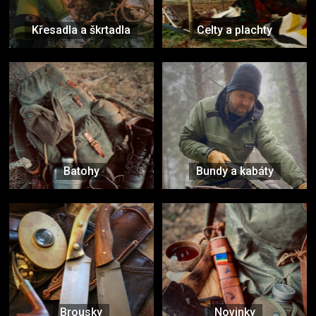
Křesadla a škrtadla
Celty a plachty
Batohy
Bundy a kabáty
Brousky
Novinky