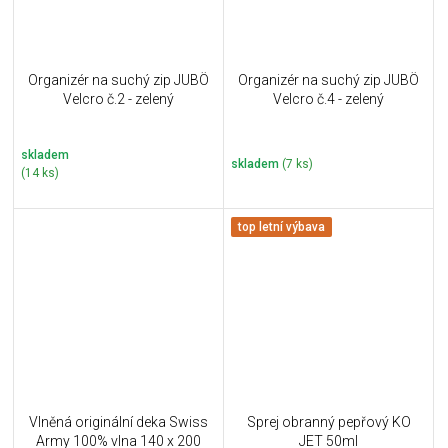
Organizér na suchý zip JUBÖ
Organizér na suchý zip JUBÖ
Velcro č.2 - zelený
Velcro č.4 - zelený
skladem
skladem
(7 ks)
(14 ks)
top letní výbava
Vlněná originální deka Swiss
Sprej obranný pepřový KO
Army 100% vlna 140 x 200
JET 50ml