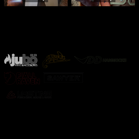
Značky ověřené samotnou přírodou
další značky
Odebírat newsletter