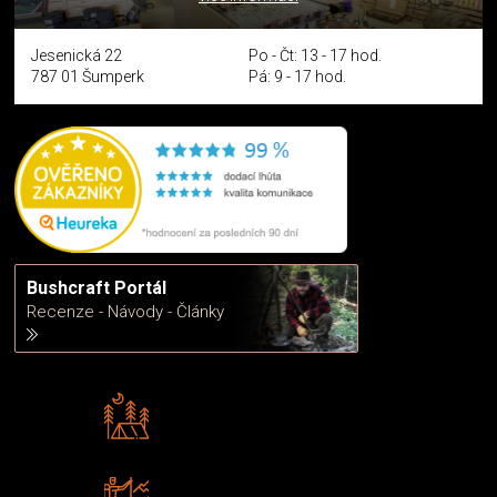
Jesenická 22
Po - Čt: 13 - 17 hod.
787 01 Šumperk
Pá: 9 - 17 hod.
Bushcraft Portál
Recenze - Návody - Články
Rádi předáváme zkušenosti
Poradíme vám s výběrem
Zboží sami testujeme