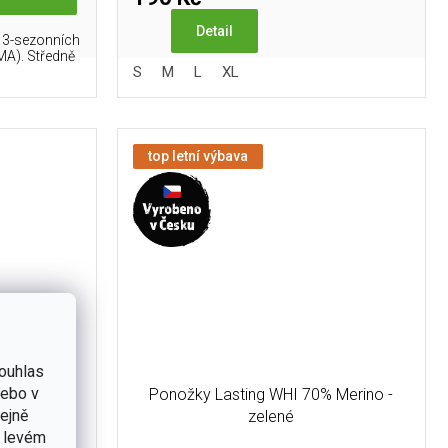
Detail
h 3-sezonních
A). Středně
S
M
L
XL
top letní výbava
ouhlas
nebo v
 Merino -
Ponožky Lasting WHI 70% Merino -
tejně
zelené
v levém