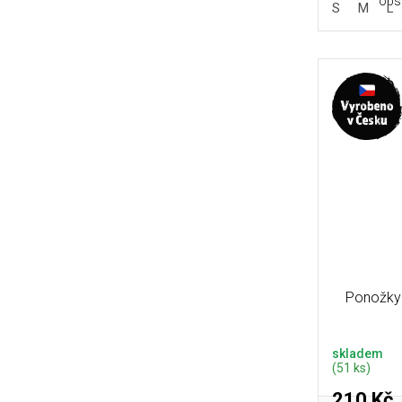
obsa
S
M
L
Ponožky 
skladem
(51 ks)
210 Kč