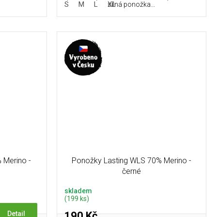
S
M
L
XL
silná ponožka...
 Merino -
Ponožky Lasting WLS 70% Merino -
černé
skladem
(199 ks)
190 Kč
Detail