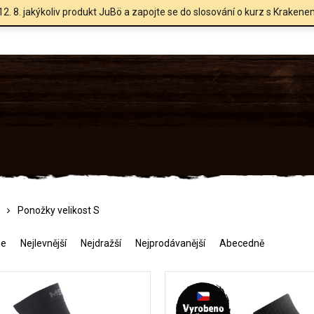
12. 8. jakýkoliv produkt JuBö a zapojte se do slosování o kurz s Krakene
Ponožky velikost S
me
Nejlevnější
Nejdražší
Nejprodávanější
Abecedně