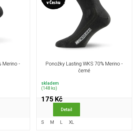
 Merino -
Ponožky Lasting WKS 70% Merino -
černé
skladem
(148 ks)
175 Kč
Detail
S
M
L
XL