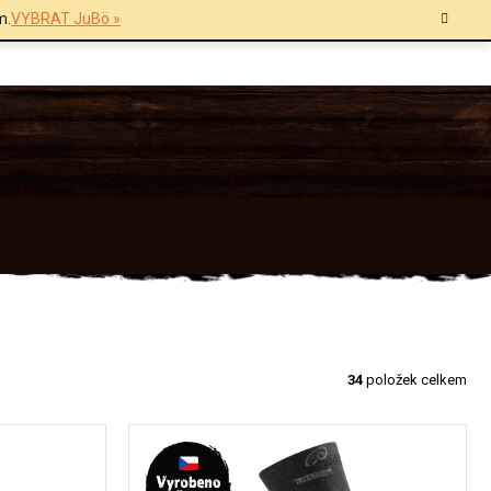
m.
VYBRAT JuBö »
34
položek celkem