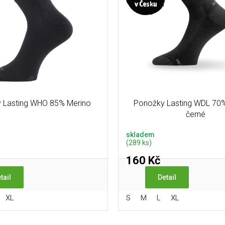
 Lasting WHO 85% Merino
Ponožky Lasting WDL 70%
černé
skladem
(289 ks)
160 Kč
tail
Detail
XL
S
M
L
XL