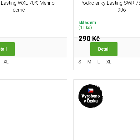
Lasting WXL 70% Merino -
Podkolenky Lasting SWR 75
černé
906
skladem
(11 ks)
290 Kč
tail
Detail
XL
S
M
L
XL