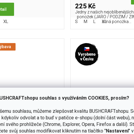
225 Kč
tail
Jedny z našich nejoblíbenějšíc
ponožek (JARO / PODZIM / ZIM
XL
S
M
L
XL
silná ponožka...
výbava
USHCRAFTshopu souhlas s využíváním COOKIES, prosím?
ašemu souhlasu, můžeme zlepšovat kvalitu BUSHCRAFTshopu.
S
kdykoliv odvolat a to buď v patičce e-shopu (dolní část webu), 
Lasting WHK 70% Merino -
Ponožky Lasting TNW 75%
ní svého prohlížeče (Chrome, Explorer, Opera, Firefox a další). S
černé
černé
ete svůj souhlas modifikovat kliknutím na tlačítko "
Nastavení
" 