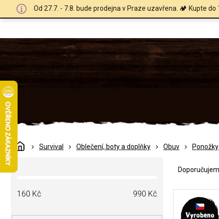
Přejít
Od 27.7. - 7.8. bude prodejna v Praze uzavřena. 🏕️ Kupte do 
na
obsah
Domů
Survival
Oblečení, boty a doplňky
Obuv
Ponožky
Ř
P
a
Doporučuje
o
z
s
e
V
t
160
Kč
990
Kč
n
ý
r
í
p
a