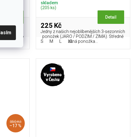
skladem
(205 ks)
Detail
Detail
225 Kč
Jedny z našich nejoblíbenějších 3-sezonních
lasím
í 75% merino
ponožek (JARO / PODZIM / ZIMA). Středně
S
M
L
XL
silná ponožka...
350 Kč
–17 %