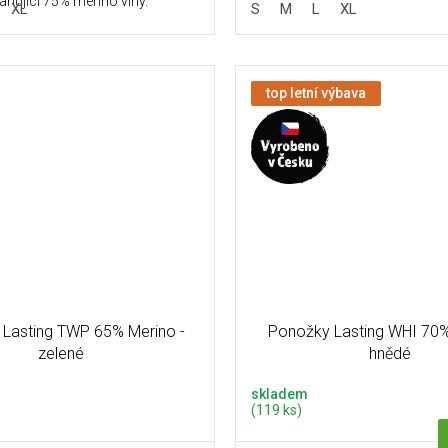
hující 75% merino vlny.
XL
S
M
L
XL
top letní výbava
Lasting TWP 65% Merino -
Ponožky Lasting WHI 70%
zelené
hnědé
skladem
(119 ks)