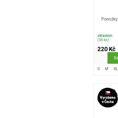
Ponožky 
skladem
(36 ks)
220 Kč
De
S
M
XL