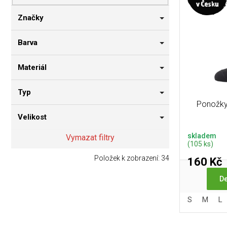
p
i
n
r
s
n
Značky
o
p
í
d
r
p
Barva
u
o
a
k
d
n
Materiál
t
u
e
ů
k
l
Typ
t
Ponožky
ů
Velikost
skladem
Vymazat filtry
(105 ks)
Položek k zobrazení:
34
160 Kč
De
S
M
L