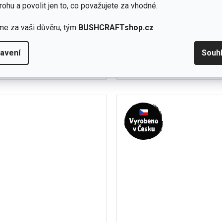
skladem
rohu a povolit jen to, co považujete za vhodné.
(358 ks)
me za vaši důvěru, tým
BUSHCRAFTshop.cz
Detail
195 Kč
K je středně silná trekingová
TNW je slabší
avení
Souh
ahující merino vlnu. MATERIÁL:
trekingová ponožka obsahujíc
S
M
L
XL
% MERINO VLNA, 15%...
vlny.