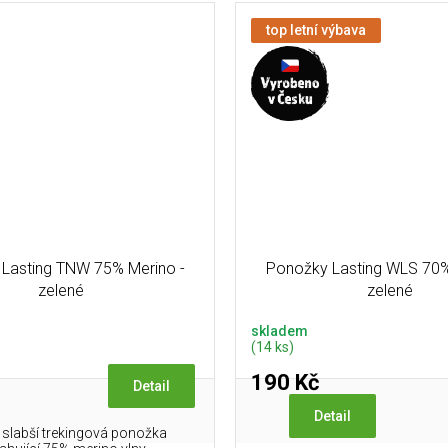
top letní výbava
Lasting TNW 75% Merino -
Ponožky Lasting WLS 70%
zelené
zelené
skladem
(14 ks)
190 Kč
Detail
Detail
 slabší trekingová ponožka