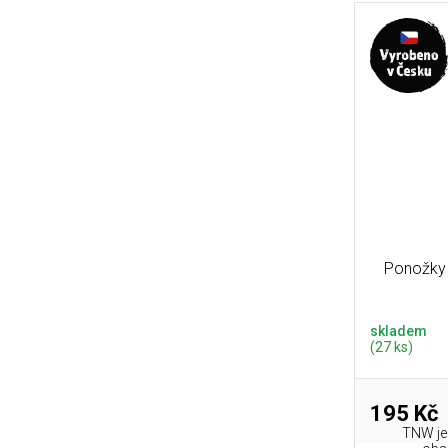
Ponožky 
skladem
(27 ks)
195 Kč
TNW je