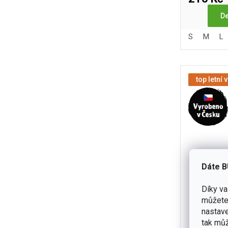
De
S
M
L
top letní 
Dáte B
Díky v
můžete 
Ponožky 
nastave
tak můž