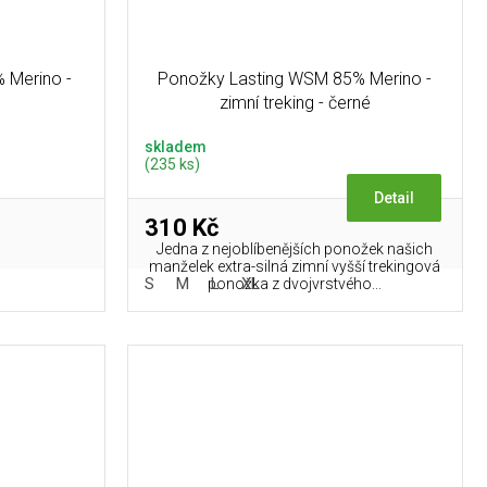
 Merino -
Ponožky Lasting WSM 85% Merino -
zimní treking - černé
skladem
(235 ks)
Detail
310 Kč
Jedna z nejoblíbenějších ponožek našich
manželek extra-silná zimní vyšší trekingová
S
M
L
XL
ponožka z dvojvrstvého...