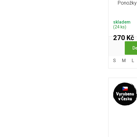
Ponožky 
skladem
(24 ks)
270 Kč
De
S
M
L