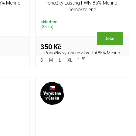
% Merino -
Ponožky Lasting FWN 85% Merino -
černo-zelené
skladem
(35 ks)
Detail
350 Kč
Ponožky vyrobené z kvalitní 85% Merino
vlny...
S
M
L
XL