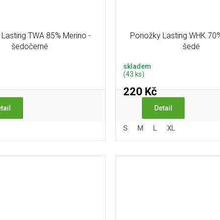
Lasting TWA 85% Merino -
Ponožky Lasting WHK 70%
šedočerné
šedé
skladem
(43 ks)
220 Kč
tail
Detail
S
M
L
XL