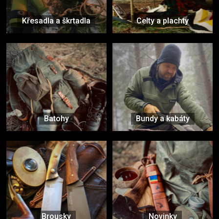
Křesadla a škrtadla
Celty a plachty
Batohy
Bundy a kabáty
Brousky
Novinky