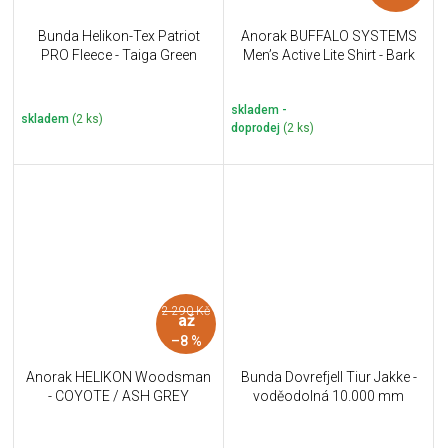
Bunda Helikon-Tex Patriot
Anorak BUFFALO SYSTEMS
PRO Fleece - Taiga Green
Men’s Active Lite Shirt - Bark
skladem -
skladem
(2 ks)
doprodej
(2 ks)
2 290 Kč
až
–8 %
Anorak HELIKON Woodsman
Bunda Dovrefjell Tiur Jakke -
- COYOTE / ASH GREY
voděodolná 10.000 mm