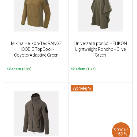
i
k
s
t
p
ů
r
o
d
u
Mikina Helikon-Tex RANGE
Univerzální pončo HELIKON
k
HOODIE TopCool -
Lightweight Poncho - Olive
t
Coyote/Adaptive Green
Green
ů
skladem
(2 ks)
skladem
(1 ks)
výprodej %
5 990 Kč
–53 %