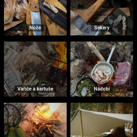
Nože
Sekery
Vařiče a kartuše
Nádobí