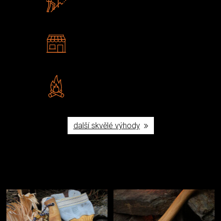
U nás nekoupíte „zajíce v pytli“
2 kamenné prodejny
Navštivte nás v Praze a
Šumperku
Vlastní značka JuBö
Poctivá ruční výroba v ČR
další skvělé výhody
Užijte si to v přírodě
Vybavení, na které spoléháte nejčastěji