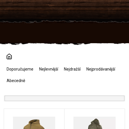
Přejít
na
obsah
Ř
a
Doporučujeme
Nejlevnější
Nejdražší
Nejprodávanější
z
e
Abecedně
n
í
p
r
V
o
ý
d
p
u