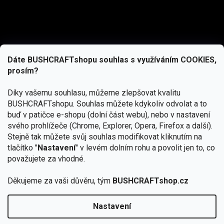
Dáte BUSHCRAFTshopu souhlas s využíváním COOKIES,
prosím?
Díky vašemu souhlasu, můžeme zlepšovat kvalitu
BUSHCRAFTshopu.
Souhlas můžete kdykoliv odvolat a to
buď v patičce e-shopu (dolní část webu), nebo v nastavení
svého prohlížeče (Chrome, Explorer, Opera, Firefox a další).
Stejně tak můžete svůj souhlas modifikovat kliknutím na
tlačítko "
Nastavení
" v levém dolním rohu a povolit jen to, co
Přihlásit se
považujete za vhodné.
Vložením e-mailu souhlasíte s
Děkujeme za vaši důvěru, tým
BUSHCRAFTshop.cz
podmínkami ochrany osobních údajů
Nastavení
Od 27.7. - 7.8. bude prodejna v Praze uzavřena.
Copyright 2026
BUSHCRAFTshop.cz
. Všechna práva
🏕️ Kupte do 12. 8. jakýkoliv produkt JuBö a