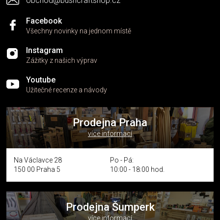
obchod@bushcraftshop.cz
u
Facebook
Všechny novinky na jednom místě
Instagram
Zážitky z našich výprav
Youtube
Užitečné recenze a návody
Prodejna Praha
více informací
Na Václavce 28
Po - Pá:
150 00 Praha 5
10:00 - 18:00 hod.
Prodejna Šumperk
více informací