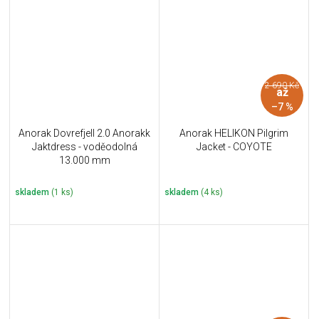
2 690 Kč
až
–7 %
Anorak Dovrefjell 2.0 Anorakk
Anorak HELIKON Pilgrim
Jaktdress - voděodolná
Jacket - COYOTE
13.000 mm
skladem
(1 ks)
skladem
(4 ks)