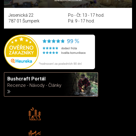
Jesenická 22
Po - Čt: 13 - 17 hod.
787 01 Šumperk
Pá: 9 - 17 hod.
Bushcraft Portál
Recenze - Návody - Články
Rádi předáváme zkušenosti
Poradíme vám s výběrem
Zboží sami testujeme