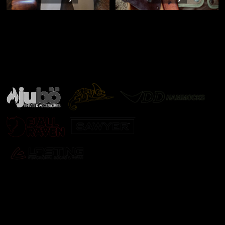
Značky ověřené samotnou přírodou
další značky
Odebírat newsletter