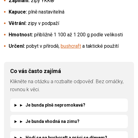
Zapínání:
zipy YKK®
Kapuce:
plně nastavitelná
Větrání:
zipy v podpaží
Hmotnost:
přibližně 1 100 až 1 200 g podle velikosti
Určení:
pobyt v přírodě,
bushcraft
a taktické použití
Co vás často zajímá
Klikněte na otázku a rozbalte odpověď. Bez omáčky,
rovnou k věci.
▸
Je bunda plně nepromokavá?
▸
Je bunda vhodná na zimu?
▸
Hodí se na bushcraft a práci se dřevem?