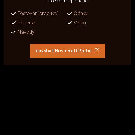
Prozkoumejte naše:
Testování produktů
Články
Recenze
Videa
Návody
navštívit Bushcraft Portál