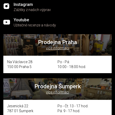
Instagram
Zážitky z našich výprav
Youtube
Užitečné recenze a návody
Prodejna Praha
více informací
Na Václavce 28
Po - Pá:
150 00 Praha 5
10:00 - 18:00 hod.
Prodejna Šumperk
více informací
Jesenická 22
Po - Čt: 13 - 17 hod.
787 01 Šumperk
Pá: 9 - 17 hod.