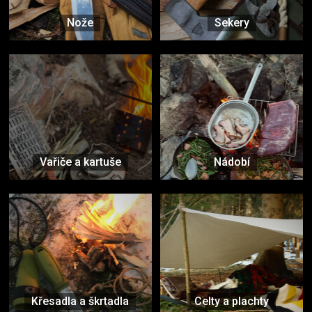
Nože
Sekery
Vařiče a kartuše
Nádobí
Křesadla a škrtadla
Celty a plachty