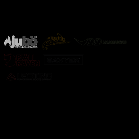
Značky ověřené samotnou přírodou
další značky
Odebírat newsletter
Vložte svůj e-mail a my vám budeme zasílat informace o
nových produktech na našem e-shopu.