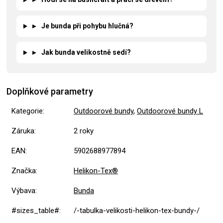
▸
Je bunda při pohybu hlučná?
▸
Jak bunda velikostně sedí?
Doplňkové parametry
Kategorie
:
Outdoorové bundy
,
Outdoorové bundy L
Záruka
:
2 roky
EAN
:
5902688977894
Značka
:
Helikon-Tex®
Výbava
:
Bunda
#sizes_table#
:
/-tabulka-velikosti-helikon-tex-bundy-/