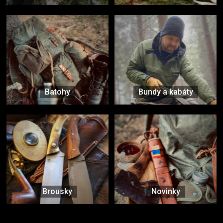
Batohy
Bundy a kabáty
Brousky
Novinky