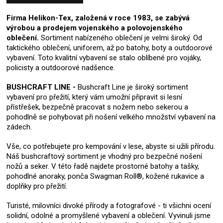
Firma Helikon-Tex, založená v roce 1983, se zabývá
výrobou a prodejem vojenského a polovojenského
oblečení.
Sortiment nabízeného oblečení je velmi široký. Od
taktického oblečení, uniforem, až po batohy, boty a outdoorové
vybavení. Toto kvalitní vybavení se stalo oblíbené pro vojáky,
policisty a outdoorové nadšence.
BUSHCRAFT LINE -
Bushcraft Line je široký sortiment
vybavení pro přežití, který vám umožní připravit si lesní
přístřešek, bezpečně pracovat s nožem nebo sekerou a
pohodlně se pohybovat při nošení velkého množství vybavení na
zádech.
Vše, co potřebujete pro kempování v lese, abyste si užili přírodu.
Náš bushcraftový sortiment je vhodný pro bezpečné nošení
nožů a seker. V této řadě najdete prostorné batohy a tašky,
pohodlné anoraky, ponča Swagman Roll®, kožené rukavice a
doplňky pro přežití.
Turisté, milovníci divoké přírody a fotografové - ti všichni ocení
solidní, odolné a promyšlené vybavení a oblečení. Vyvinuli jsme