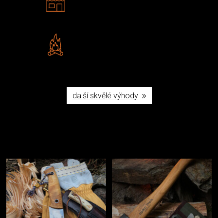
Navštivte nás v Praze a
Šumperku
Vlastní značka JuBö
Poctivá ruční výroba v ČR
další skvělé výhody
Užijte si to v přírodě
Vybavení, na které spoléháte nejčastěji