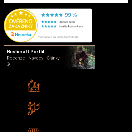
Bushcraft Portál
Recenze - Návody - Články
Rádi předáváme zkušenosti
Poradíme vám s výběrem
Zboží sami testujeme
U nás nekoupíte „zajíce v pytli“
2 kamenné prodejny