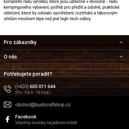
kompletní řadu výrobků, které jsou užitečné v divočině - řadu
kempingového vybavení, potřeb pro přežití a odolné, praktické
oblečení, které by odolalo opotřebení, roztrhání a táborovým
ohňům mnohem lépe než jiné high-tech oděvy.
Z
Pro zákazníky
á
p
a
O nás
t
í
Potřebujete poradit?
(+420)
605 011 644
(Po - Pá 9 - 16 hod.)
obchod@bushcraftshop.cz
Facebook
Všechny novinky na jednom místě