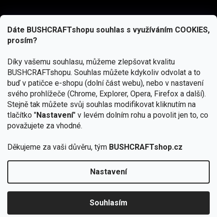
Dáte BUSHCRAFTshopu souhlas s využíváním COOKIES,
prosím?
Díky vašemu souhlasu, můžeme zlepšovat kvalitu
BUSHCRAFTshopu.
Souhlas můžete kdykoliv odvolat a to
buď v patičce e-shopu (dolní část webu), nebo v nastavení
svého prohlížeče (Chrome, Explorer, Opera, Firefox a další).
Stejně tak můžete svůj souhlas modifikovat kliknutím na
tlačítko "
Nastavení
" v levém dolním rohu a povolit jen to, co
Přihlásit se
považujete za vhodné.
Vložením e-mailu souhlasíte s
podmínkami ochrany osobních údajů
Děkujeme za vaši důvěru, tým
BUSHCRAFTshop.cz
Nastavení
Od 27.7. - 7.8. bude prodejna v Praze uzavřena.
Copyright 2026
BUSHCRAFTshop.cz
. Všechna práva
🏕️ Kupte do 12. 8. jakýkoliv produkt JuBö a
vyhrazena.
Upravit nastavení cookies
zapojte se do slosování o kurz s
Souhlasím
Krakenem.
VYBRAT JuBö »
Vytvořil Shoptet