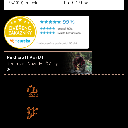
787 01 Šumperk
Pá: 9 - 17 hod.
Bushcraft Portál
Recenze - Návody - Články
Rádi předáváme zkušenosti
Poradíme vám s výběrem
Zboží sami testujeme
U nás nekoupíte „zajíce v pytli“