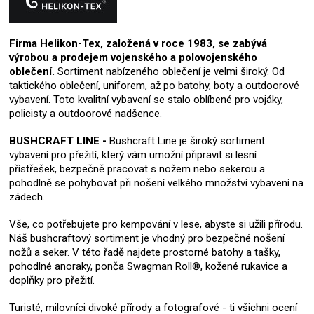
Firma Helikon-Tex, založená v roce 1983, se zabývá
výrobou a prodejem vojenského a polovojenského
oblečení.
Sortiment nabízeného oblečení je velmi široký. Od
taktického oblečení, uniforem, až po batohy, boty a outdoorové
vybavení. Toto kvalitní vybavení se stalo oblíbené pro vojáky,
policisty a outdoorové nadšence.
BUSHCRAFT LINE -
Bushcraft Line je široký sortiment
vybavení pro přežití, který vám umožní připravit si lesní
přístřešek, bezpečně pracovat s nožem nebo sekerou a
pohodlně se pohybovat při nošení velkého množství vybavení na
zádech.
Vše, co potřebujete pro kempování v lese, abyste si užili přírodu.
Náš bushcraftový sortiment je vhodný pro bezpečné nošení
nožů a seker. V této řadě najdete prostorné batohy a tašky,
pohodlné anoraky, ponča Swagman Roll®, kožené rukavice a
doplňky pro přežití.
Turisté, milovníci divoké přírody a fotografové - ti všichni ocení