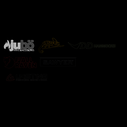
Značky ověřené samotnou přírodou
další značky
Odebírat newsletter
Vložte svůj e-mail a my vám budeme zasílat informace o