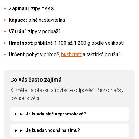
Zapínání:
zipy YKK®
Kapuce:
plně nastavitelná
Větrání:
zipy v podpaží
Hmotnost:
přibližně 1 100 až 1 200 g podle velikosti
Určení:
pobyt v přírodě,
bushcraft
a taktické použití
Co vás často zajímá
Klikněte na otázku a rozbalte odpověď. Bez omáčky,
rovnou k věci.
▸
Je bunda plně nepromokavá?
▸
Je bunda vhodná na zimu?