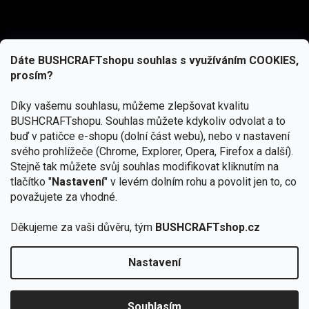
Dáte BUSHCRAFTshopu souhlas s využíváním COOKIES,
prosím?
Díky vašemu souhlasu, můžeme zlepšovat kvalitu
BUSHCRAFTshopu.
Souhlas můžete kdykoliv odvolat a to
buď v patičce e-shopu (dolní část webu), nebo v nastavení
svého prohlížeče (Chrome, Explorer, Opera, Firefox a další).
Stejně tak můžete svůj souhlas modifikovat kliknutím na
tlačítko "
Nastavení
" v levém dolním rohu a povolit jen to, co
Přihlásit se
považujete za vhodné.
Vložením e-mailu souhlasíte s
podmínkami ochrany osobních údajů
Děkujeme za vaši důvěru, tým
BUSHCRAFTshop.cz
Nastavení
Od 27.7. - 7.8. bude prodejna v Praze uzavřena.
Copyright 2026
BUSHCRAFTshop.cz
. Všechna práva
🏕️ Kupte do 12. 8. jakýkoliv produkt JuBö a
vyhrazena.
Upravit nastavení cookies
zapojte se do slosování o kurz s
Souhlasím