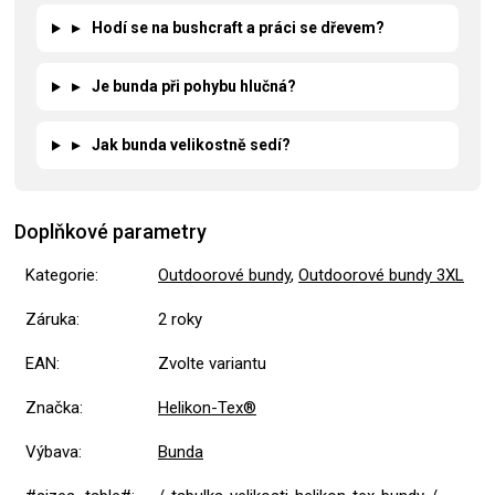
▸
Hodí se na bushcraft a práci se dřevem?
▸
Je bunda při pohybu hlučná?
▸
Jak bunda velikostně sedí?
Doplňkové parametry
Kategorie
:
Outdoorové bundy
,
Outdoorové bundy 3XL
Záruka
:
2 roky
EAN
:
Zvolte variantu
Značka
:
Helikon-Tex®
Výbava
:
Bunda