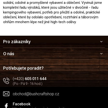
solidní, odolné a promyšlené vybavení a oblečení. Vyvinuli jsme
kompletní řadu výrobků, které jsou užitečné v divočině - řadu
kempingového vybavení, potřeb pro přežití a odolné, praktické
oblečení, které by odolalo opotřebení, roztrhání a táborovým
ohňům mnohem lépe než jiné high-tech oděvy.
Z
Pro zákazníky
á
p
a
O nás
t
í
Potřebujete poradit?
(+420)
605 011 644
(Po - Pá 9 - 16 hod.)
obchod@bushcraftshop.cz
Facebook