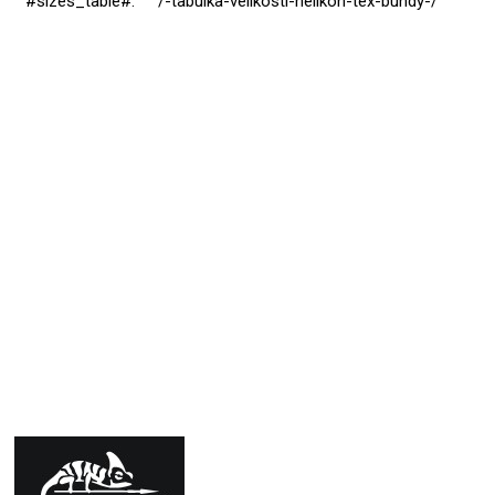
#sizes_table#
:
/-tabulka-velikosti-helikon-tex-bundy-/
Přidat hodnocení