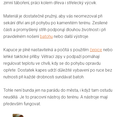
zimní táboření, práci kolem dřeva i střelecký výcvik.
Materiál je dostatečně pružný, aby vás neomezoval při
sekání dříví ani při pohybu po kamenitém terénu. Zesílené
části a promyšlený střih podporují dlouhou životnost i při
pravidelném nošení
batohu
nebo další výstroje.
Kapuce je plně nastavitelná a počítá s použitím
čepice
nebo
lehké taktické přilby. Větrací zipy v podpaží pomáhají
regulovat teplotu ve chvíli, kdy se do pohybu opravdu
opřete. Dostatek kapes udrží důležité vybavení po ruce bez
nutnosti při každé drobnosti sundávat batoh.
Tohle není bunda jen na parádu do města, i když tam ostudu
neudělá. Je to pracovní nástroj do terénu. A nástroje mají
především fungovat.