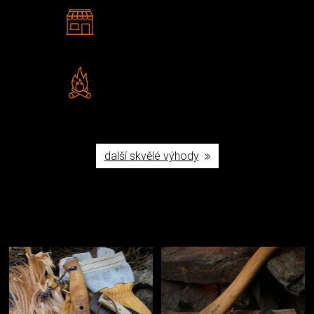
2 kamenné prodejny
Navštivte nás v Praze a
Šumperku
Vlastní značka JuBö
Poctivá ruční výroba v ČR
další skvělé výhody
Užijte si to v přírodě
Vybavení, na které spoléháte nejčastěji