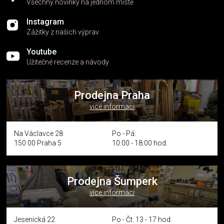
Všechny novinky na jednom místě
Instagram
Zážitky z našich výprav
Youtube
Užitečné recenze a návody
Prodejna Praha
více informací
Na Václavce 28
Po - Pá:
150 00 Praha 5
10:00 - 18:00 hod.
Prodejna Šumperk
více informací
Jesenická 22
Po - Čt: 13 - 17 hod.