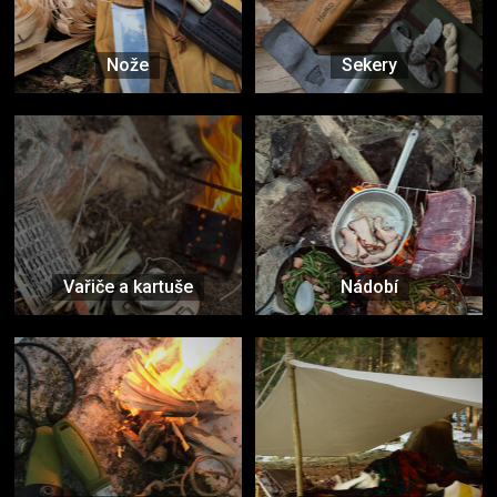
Nože
Sekery
Vařiče a kartuše
Nádobí