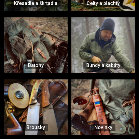
Křesadla a škrtadla
Celty a plachty
Batohy
Bundy a kabáty
Brousky
Novinky