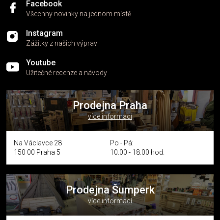
Facebook
Všechny novinky na jednom místě
Instagram
Zážitky z našich výprav
Youtube
Užitečné recenze a návody
Prodejna Praha
více informací
Na Václavce 28
Po - Pá:
150 00 Praha 5
10:00 - 18:00 hod.
Prodejna Šumperk
více informací