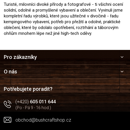
Turisté, milovníci divoké přírody a fotografové - ti všichni ocení
solidní, odolné a promyšlené vybavení a oblečení. Vyvinuli jsme
kompletní řadu výrobků, které jsou užitečné v divočině - řadu
kempingového vybavení, potřeb pro přežití a odolné, praktické
oblečení, které by odolalo opotřebení, roztrhání a táborovým
ohňům mnohem lépe než jiné high-tech oděvy.
Z
Pro zákazníky
á
p
a
O nás
t
í
Potřebujete poradit?
(+420)
605 011 644
(Po - Pá 9 - 16 hod.)
obchod@bushcraftshop.cz