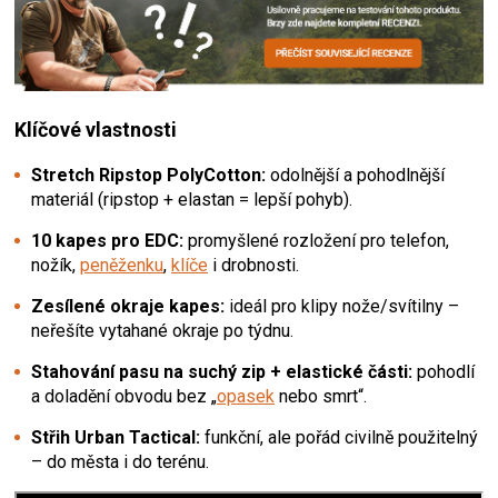
Klíčové vlastnosti
Stretch Ripstop PolyCotton:
odolnější a pohodlnější
materiál (ripstop + elastan = lepší pohyb).
10 kapes pro EDC:
promyšlené rozložení pro telefon,
nožík,
peněženku
,
klíče
i drobnosti.
Zesílené okraje kapes:
ideál pro klipy nože/svítilny –
neřešíte vytahané okraje po týdnu.
Stahování pasu na suchý zip + elastické části:
pohodlí
a doladění obvodu bez „
opasek
nebo smrt“.
Střih Urban Tactical:
funkční, ale pořád civilně použitelný
– do města i do terénu.