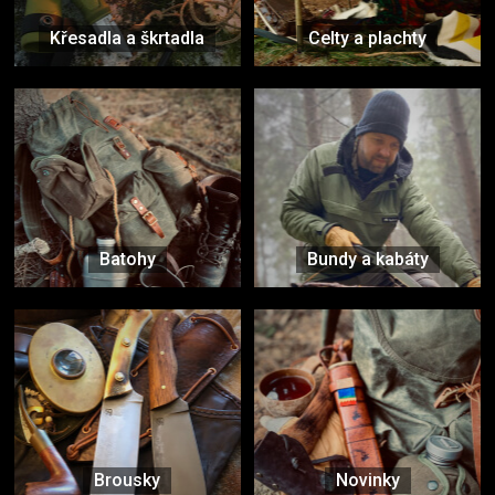
Křesadla a škrtadla
Celty a plachty
Batohy
Bundy a kabáty
Brousky
Novinky