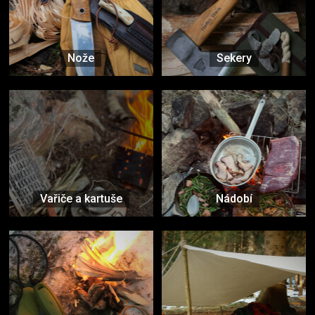
Nože
Sekery
Vařiče a kartuše
Nádobí