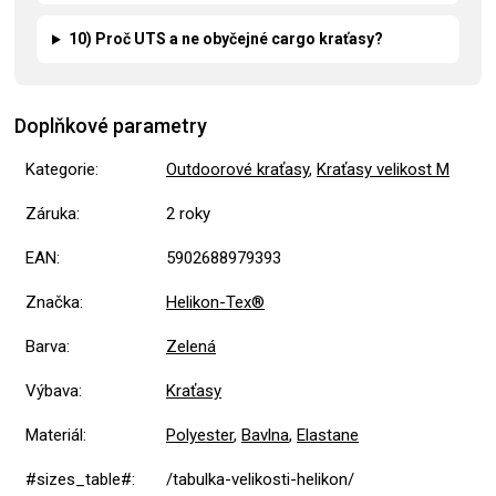
10) Proč UTS a ne obyčejné cargo kraťasy?
Doplňkové parametry
Kategorie
:
Outdoorové kraťasy
,
Kraťasy velikost M
Záruka
:
2 roky
EAN
:
5902688979393
Značka
:
Helikon-Tex®
Barva
:
Zelená
Výbava
:
Kraťasy
Materiál
:
Polyester
,
Bavlna
,
Elastane
#sizes_table#
:
/tabulka-velikosti-helikon/