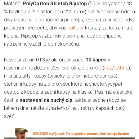
Materiál
PolyCotton Stretch Ripstop
(50 % polyester / 48
% bavlna / 2 % elastan, cca 220 g/m²) drží tvar, snese oděr a
díky elastanu je pohodlnější při dřepu, lezení, řízení nebo když
prostě jen nechcete, aby vás
kalhoty
trestaly za to, že máte
kolena. Ripstop vazba navíc pomáhá, aby se případné
natržení nerozběhlo do nekonečna.
Největší zbraň UTS je ale organizace:
10 kapes
v
rozumném rozložení. Zesílené okraje pro klip (
nůž
/
svítilna
),
menší „utility“ kapsy (typicky telefon nebo drobnosti),
stehenní kapsy na zip pro věci, které nechcete vysypat
cestou z kopce, a zadní kapsy na klasiku. Pas má elastické
části a
nastavení na suchý zip
, takže si sedne i když se
během dne měníte z „na lehko“ na „mám v kapsách celý
svět“.