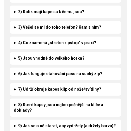
2) Kolik mají kapes a k čemu jsou?
3) Vešel se mi do toho telefon? Kam s ním?
4) Co znamená „stretch ripstop“ v praxi?
5) Jsou vhodné do velkého horka?
6) Jak funguje stahování pasu na suchý zip?
7) Udrží okraje kapes klip od nože/svítilny?
8) Které kapsy jsou nejbezpečnější na klíče a
doklady?
9) Jak se o ně starat, aby vydržely (a držely barvu)?