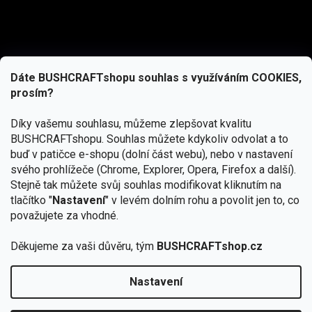
Dáte BUSHCRAFTshopu souhlas s využíváním COOKIES,
prosím?
Díky vašemu souhlasu, můžeme zlepšovat kvalitu
BUSHCRAFTshopu.
Souhlas můžete kdykoliv odvolat a to
buď v patičce e-shopu (dolní část webu), nebo v nastavení
svého prohlížeče (Chrome, Explorer, Opera, Firefox a další).
Stejně tak můžete svůj souhlas modifikovat kliknutím na
tlačítko "
Nastavení
" v levém dolním rohu a povolit jen to, co
Přihlásit se
považujete za vhodné.
Vložením e-mailu souhlasíte s
podmínkami ochrany osobních údajů
Děkujeme za vaši důvěru, tým
BUSHCRAFTshop.cz
Nastavení
Od 27.7. - 7.8. bude prodejna v Praze uzavřena.
Copyright 2026
BUSHCRAFTshop.cz
. Všechna práva
🏕️ Kupte do 12. 8. jakýkoliv produkt JuBö a
vyhrazena.
Upravit nastavení cookies