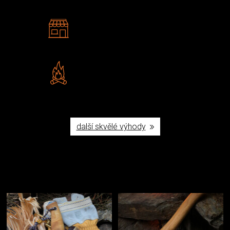
2 kamenné prodejny
Navštivte nás v Praze a
Šumperku
Vlastní značka JuBö
Poctivá ruční výroba v ČR
další skvělé výhody
Užijte si to v přírodě
Vybavení, na které spoléháte nejčastěji