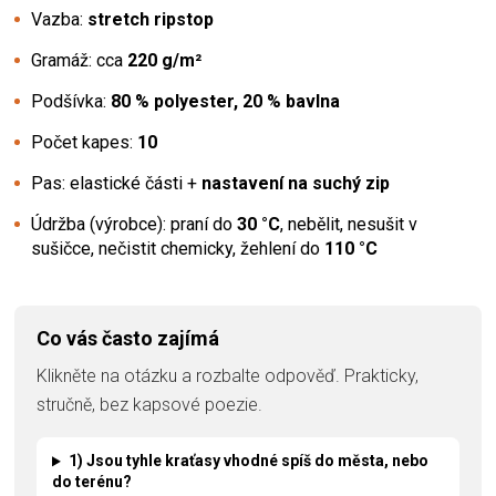
Vazba:
stretch ripstop
Gramáž: cca
220 g/m²
Podšívka:
80 % polyester, 20 % bavlna
Počet kapes:
10
Pas: elastické části +
nastavení na suchý zip
Údržba (výrobce): praní do
30 °C
, nebělit, nesušit v
sušičce, nečistit chemicky, žehlení do
110 °C
Co vás často zajímá
Klikněte na otázku a rozbalte odpověď. Prakticky,
stručně, bez kapsové poezie.
1) Jsou tyhle kraťasy vhodné spíš do města, nebo
do terénu?