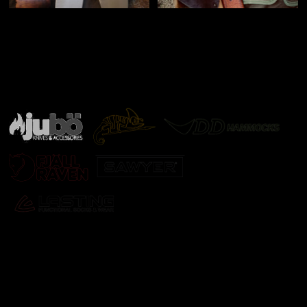
Značky ověřené samotnou přírodou
další značky
Odebírat newsletter