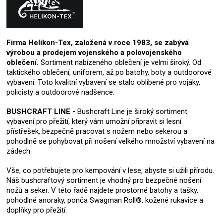
Firma Helikon-Tex, založená v roce 1983, se zabývá
výrobou a prodejem vojenského a polovojenského
oblečení.
Sortiment nabízeného oblečení je velmi široký. Od
taktického oblečení, uniforem, až po batohy, boty a outdoorové
vybavení. Toto kvalitní vybavení se stalo oblíbené pro vojáky,
policisty a outdoorové nadšence.
BUSHCRAFT LINE -
Bushcraft Line je široký sortiment
vybavení pro přežití, který vám umožní připravit si lesní
přístřešek, bezpečně pracovat s nožem nebo sekerou a
pohodlně se pohybovat při nošení velkého množství vybavení na
zádech.
Vše, co potřebujete pro kempování v lese, abyste si užili přírodu.
Náš bushcraftový sortiment je vhodný pro bezpečné nošení
nožů a seker. V této řadě najdete prostorné batohy a tašky,
pohodlné anoraky, ponča Swagman Roll®, kožené rukavice a
doplňky pro přežití.