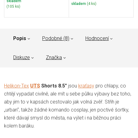
skladem
skladem
(4 ks)
(105 ks)
Popis
Podobné (8)
Hodnocení
Diskuze
Značka
Helikon-Tex
UTS
Shorts 8.5"
jsou
kraťasy
pro chlapy, co
chtějí vypadat civilně, ale mít u sebe půlku výbavy bez toho,
aby jim to v kapsách cestovalo jak volná zvěř. Střih je
„urban“, takže žádné komando cosplay, jen poctivé šortky,
které dávají smysl do města, na výlet i na běžnou práci
kolem baráku.