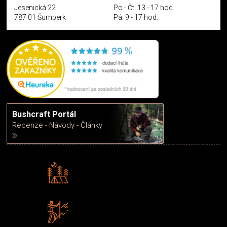
Jesenická 22
Po - Čt: 13 - 17 hod.
787 01 Šumperk
Pá: 9 - 17 hod.
Bushcraft Portál
Recenze - Návody - Články
Rádi předáváme zkušenosti
Poradíme vám s výběrem
Zboží sami testujeme
U nás nekoupíte „zajíce v pytli“