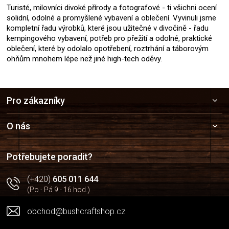
Turisté, milovníci divoké přírody a fotografové - ti všichni ocení
solidní, odolné a promyšlené vybavení a oblečení. Vyvinuli jsme
kompletní řadu výrobků, které jsou užitečné v divočině - řadu
kempingového vybavení, potřeb pro přežití a odolné, praktické
oblečení, které by odolalo opotřebení, roztrhání a táborovým
ohňům mnohem lépe než jiné high-tech oděvy.
Z
Pro zákazníky
á
p
a
O nás
t
í
Potřebujete poradit?
(+420)
605 011 644
(Po - Pá 9 - 16 hod.)
obchod@bushcraftshop.cz