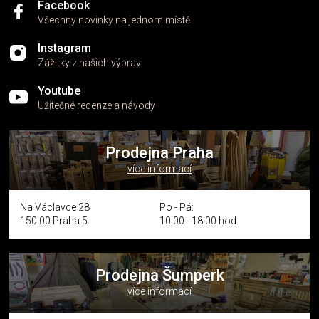
Facebook
Všechny novinky na jednom místě
Instagram
Zážitky z našich výprav
Youtube
Užitečné recenze a návody
Prodejna Praha
více informací
Na Václavce 28
Po - Pá:
150 00 Praha 5
10:00 - 18:00 hod.
Prodejna Šumperk
více informací