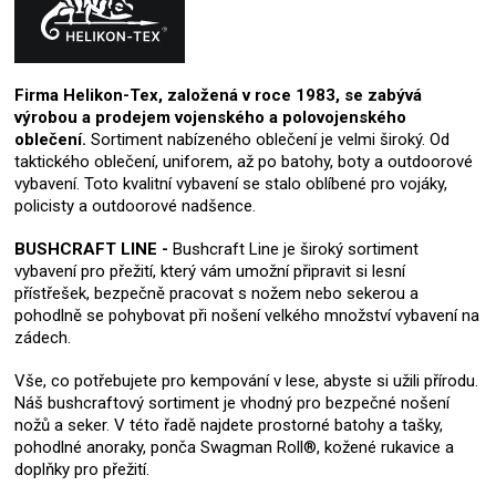
Firma Helikon-Tex, založená v roce 1983, se zabývá
výrobou a prodejem vojenského a polovojenského
oblečení.
Sortiment nabízeného oblečení je velmi široký. Od
taktického oblečení, uniforem, až po batohy, boty a outdoorové
vybavení. Toto kvalitní vybavení se stalo oblíbené pro vojáky,
policisty a outdoorové nadšence.
BUSHCRAFT LINE -
Bushcraft Line je široký sortiment
vybavení pro přežití, který vám umožní připravit si lesní
přístřešek, bezpečně pracovat s nožem nebo sekerou a
pohodlně se pohybovat při nošení velkého množství vybavení na
zádech.
Vše, co potřebujete pro kempování v lese, abyste si užili přírodu.
Náš bushcraftový sortiment je vhodný pro bezpečné nošení
nožů a seker. V této řadě najdete prostorné batohy a tašky,
pohodlné anoraky, ponča Swagman Roll®, kožené rukavice a
doplňky pro přežití.