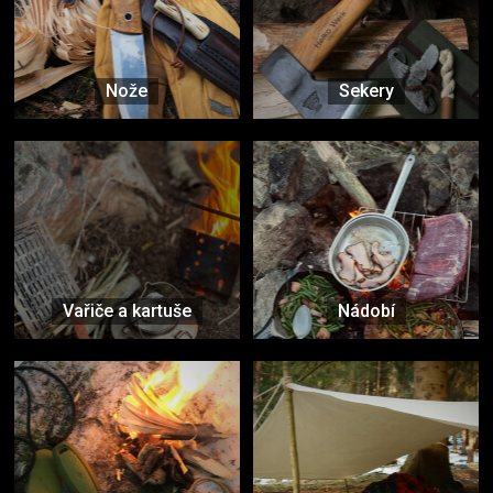
Nože
Sekery
Vařiče a kartuše
Nádobí