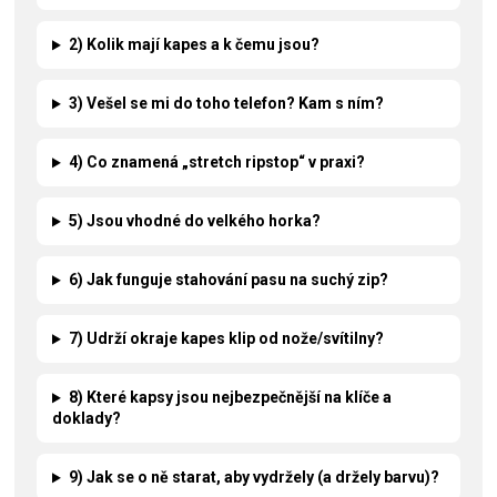
2) Kolik mají kapes a k čemu jsou?
3) Vešel se mi do toho telefon? Kam s ním?
4) Co znamená „stretch ripstop“ v praxi?
5) Jsou vhodné do velkého horka?
6) Jak funguje stahování pasu na suchý zip?
7) Udrží okraje kapes klip od nože/svítilny?
8) Které kapsy jsou nejbezpečnější na klíče a
doklady?
9) Jak se o ně starat, aby vydržely (a držely barvu)?