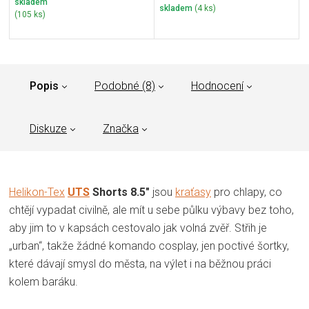
skladem
skladem
(4 ks)
(105 ks)
Popis
Podobné (8)
Hodnocení
Diskuze
Značka
Helikon-Tex
UTS
Shorts 8.5"
jsou
kraťasy
pro chlapy, co
chtějí vypadat civilně, ale mít u sebe půlku výbavy bez toho,
aby jim to v kapsách cestovalo jak volná zvěř. Střih je
„urban“, takže žádné komando cosplay, jen poctivé šortky,
které dávají smysl do města, na výlet i na běžnou práci
kolem baráku.