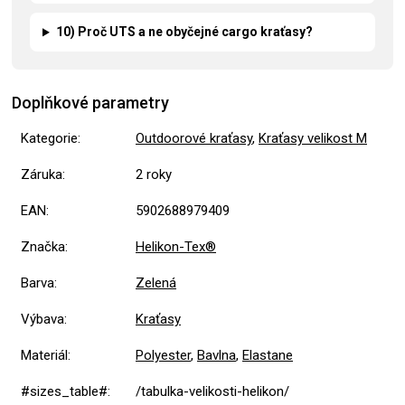
10) Proč UTS a ne obyčejné cargo kraťasy?
Doplňkové parametry
Kategorie
:
Outdoorové kraťasy
,
Kraťasy velikost M
Záruka
:
2 roky
EAN
:
5902688979409
Značka
:
Helikon-Tex®
Barva
:
Zelená
Výbava
:
Kraťasy
Materiál
:
Polyester
,
Bavlna
,
Elastane
#sizes_table#
:
/tabulka-velikosti-helikon/