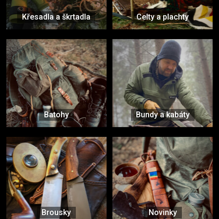
Křesadla a škrtadla
Celty a plachty
Batohy
Bundy a kabáty
Brousky
Novinky