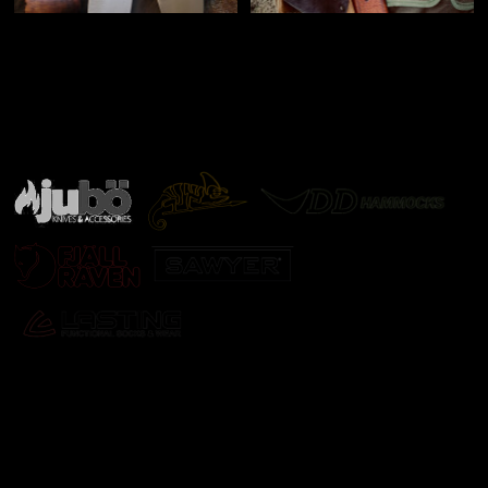
Značky ověřené samotnou přírodou
další značky
Odebírat newsletter