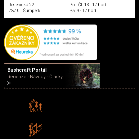
Jesenická 22
Po - Čt: 13 - 17 hod.
787 01 Šumperk
Pá: 9 - 17 hod.
Bushcraft Portál
Recenze - Návody - Články
Rádi předáváme zkušenosti
Poradíme vám s výběrem
Zboží sami testujeme
U nás nekoupíte „zajíce v pytli“