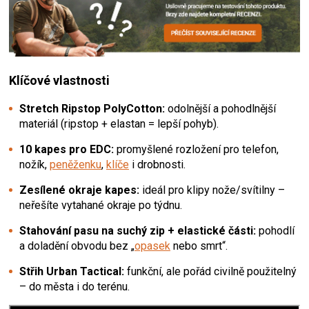
Klíčové vlastnosti
Stretch Ripstop PolyCotton:
odolnější a pohodlnější
materiál (ripstop + elastan = lepší pohyb).
10 kapes pro EDC:
promyšlené rozložení pro telefon,
nožík,
peněženku
,
klíče
i drobnosti.
Zesílené okraje kapes:
ideál pro klipy nože/svítilny –
neřešíte vytahané okraje po týdnu.
Stahování pasu na suchý zip + elastické části:
pohodlí
a doladění obvodu bez „
opasek
nebo smrt“.
Střih Urban Tactical:
funkční, ale pořád civilně použitelný
– do města i do terénu.