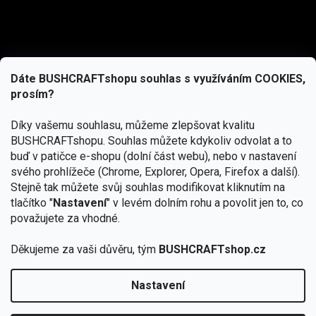
Dáte BUSHCRAFTshopu souhlas s využíváním COOKIES,
prosím?
Díky vašemu souhlasu, můžeme zlepšovat kvalitu
BUSHCRAFTshopu.
Souhlas můžete kdykoliv odvolat a to
buď v patičce e-shopu (dolní část webu), nebo v nastavení
svého prohlížeče (Chrome, Explorer, Opera, Firefox a další).
Stejně tak můžete svůj souhlas modifikovat kliknutím na
tlačítko "
Nastavení
" v levém dolním rohu a povolit jen to, co
Přihlásit se
považujete za vhodné.
Vložením e-mailu souhlasíte s
podmínkami ochrany osobních údajů
Děkujeme za vaši důvěru, tým
BUSHCRAFTshop.cz
Nastavení
Od 27.7. - 7.8. bude prodejna v Praze uzavřena.
Copyright 2026
BUSHCRAFTshop.cz
. Všechna práva
🏕️ Kupte do 12. 8. jakýkoliv produkt JuBö a
vyhrazena.
Upravit nastavení cookies