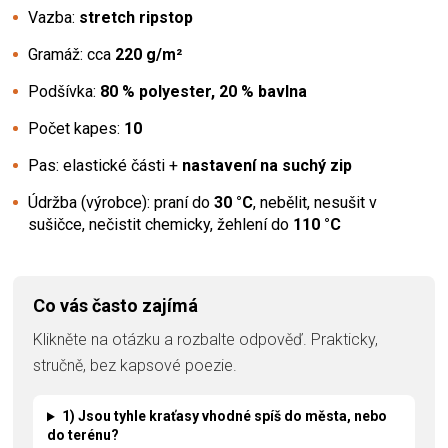
Vazba:
stretch ripstop
Gramáž: cca
220 g/m²
Podšívka:
80 % polyester, 20 % bavlna
Počet kapes:
10
Pas: elastické části +
nastavení na suchý zip
Údržba (výrobce): praní do
30 °C
, nebělit, nesušit v
sušičce, nečistit chemicky, žehlení do
110 °C
Co vás často zajímá
Klikněte na otázku a rozbalte odpověď. Prakticky,
stručně, bez kapsové poezie.
1) Jsou tyhle kraťasy vhodné spíš do města, nebo
do terénu?