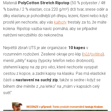
Materiál
PolyCotton Stretch Ripstop
(50 % polyester / 48
% bavlna / 2 % elastan, cca 220 g/m²) drží tvar, snese oděr a
díky elastanu je pohodlnější při dřepu, lezení, řízení nebo když
prostě jen nechcete, aby vás
kalhoty
trestaly za to, že máte
kolena. Ripstop vazba navíc pomáhá, aby se případné
natržení nerozběhlo do nekonečna.
Největší zbraň UTS je ale organizace:
10 kapes
v
rozumném rozložení. Zesílené okraje pro klip (
nůž
/
svítilna
),
menší „utility“ kapsy (typicky telefon nebo drobnosti),
stehenní kapsy na zip pro věci, které nechcete vysypat
cestou z kopce, a zadní kapsy na klasiku. Pas má elastické
části a
nastavení na suchý zip
, takže si sedne i když se
během dne měníte z „na lehko“ na „mám v kapsách celý
svět“.