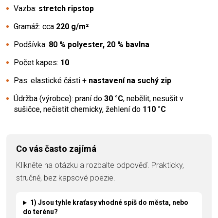
Vazba:
stretch ripstop
Gramáž: cca
220 g/m²
Podšívka:
80 % polyester, 20 % bavlna
Počet kapes:
10
Pas: elastické části +
nastavení na suchý zip
Údržba (výrobce): praní do
30 °C
, nebělit, nesušit v
sušičce, nečistit chemicky, žehlení do
110 °C
Co vás často zajímá
Klikněte na otázku a rozbalte odpověď. Prakticky,
stručně, bez kapsové poezie.
1) Jsou tyhle kraťasy vhodné spíš do města, nebo
do terénu?