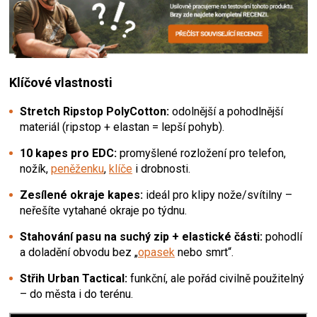
Klíčové vlastnosti
Stretch Ripstop PolyCotton:
odolnější a pohodlnější
materiál (ripstop + elastan = lepší pohyb).
10 kapes pro EDC:
promyšlené rozložení pro telefon,
nožík,
peněženku
,
klíče
i drobnosti.
Zesílené okraje kapes:
ideál pro klipy nože/svítilny –
neřešíte vytahané okraje po týdnu.
Stahování pasu na suchý zip + elastické části:
pohodlí
a doladění obvodu bez „
opasek
nebo smrt“.
Střih Urban Tactical:
funkční, ale pořád civilně použitelný
– do města i do terénu.