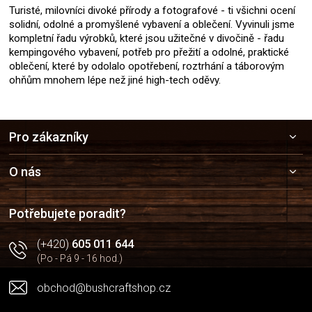
Turisté, milovníci divoké přírody a fotografové - ti všichni ocení
solidní, odolné a promyšlené vybavení a oblečení. Vyvinuli jsme
kompletní řadu výrobků, které jsou užitečné v divočině - řadu
kempingového vybavení, potřeb pro přežití a odolné, praktické
oblečení, které by odolalo opotřebení, roztrhání a táborovým
ohňům mnohem lépe než jiné high-tech oděvy.
Z
Pro zákazníky
á
p
a
O nás
t
í
Potřebujete poradit?
(+420)
605 011 644
(Po - Pá 9 - 16 hod.)
obchod@bushcraftshop.cz