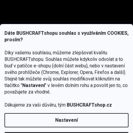
Dáte BUSHCRAFTshopu souhlas s využíváním COOKIES,
prosím?
Díky vašemu souhlasu, můžeme zlepšovat kvalitu
BUSHCRAFTshopu.
Souhlas můžete kdykoliv odvolat a to
buď v patičce e-shopu (dolní část webu), nebo v nastavení
svého prohlížeče (Chrome, Explorer, Opera, Firefox a další).
Stejně tak můžete svůj souhlas modifikovat kliknutím na
tlačítko "
Nastavení
" v levém dolním rohu a povolit jen to, co
Přihlásit se
považujete za vhodné.
Vložením e-mailu souhlasíte s
podmínkami ochrany osobních údajů
Děkujeme za vaši důvěru, tým
BUSHCRAFTshop.cz
Nastavení
Od 27.7. - 7.8. bude prodejna v Praze uzavřena.
Copyright 2026
BUSHCRAFTshop.cz
. Všechna práva
🏕️ Kupte do 12. 8. jakýkoliv produkt JuBö a
vyhrazena.
Upravit nastavení cookies