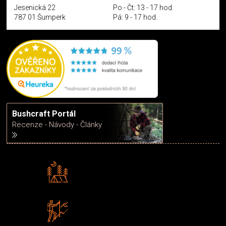
Jesenická 22
Po - Čt: 13 - 17 hod.
787 01 Šumperk
Pá: 9 - 17 hod.
Bushcraft Portál
Recenze - Návody - Články
Rádi předáváme zkušenosti
Poradíme vám s výběrem
Zboží sami testujeme
U nás nekoupíte „zajíce v pytli“