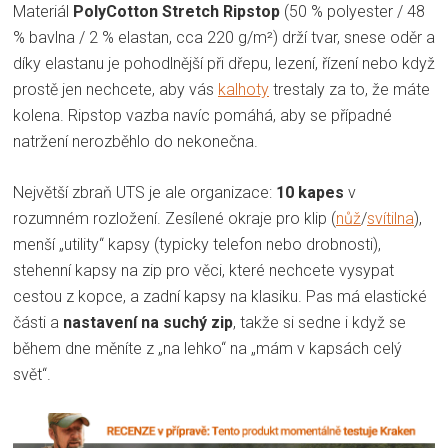
Materiál
PolyCotton Stretch Ripstop
(50 % polyester / 48
% bavlna / 2 % elastan, cca 220 g/m²) drží tvar, snese oděr a
díky elastanu je pohodlnější při dřepu, lezení, řízení nebo když
prostě jen nechcete, aby vás
kalhoty
trestaly za to, že máte
kolena. Ripstop vazba navíc pomáhá, aby se případné
natržení nerozběhlo do nekonečna.
Největší zbraň UTS je ale organizace:
10 kapes
v
rozumném rozložení. Zesílené okraje pro klip (
nůž
/
svítilna
),
menší „utility“ kapsy (typicky telefon nebo drobnosti),
stehenní kapsy na zip pro věci, které nechcete vysypat
cestou z kopce, a zadní kapsy na klasiku. Pas má elastické
části a
nastavení na suchý zip
, takže si sedne i když se
během dne měníte z „na lehko“ na „mám v kapsách celý
svět“.