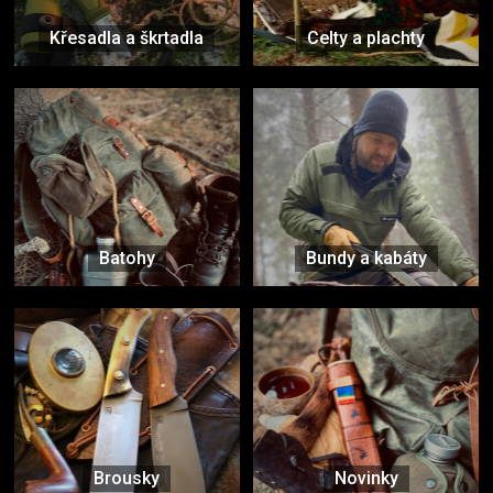
Křesadla a škrtadla
Celty a plachty
Batohy
Bundy a kabáty
Brousky
Novinky