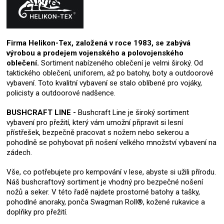
Firma Helikon-Tex, založená v roce 1983, se zabývá
výrobou a prodejem vojenského a polovojenského
oblečení.
Sortiment nabízeného oblečení je velmi široký. Od
taktického oblečení, uniforem, až po batohy, boty a outdoorové
vybavení. Toto kvalitní vybavení se stalo oblíbené pro vojáky,
policisty a outdoorové nadšence.
BUSHCRAFT LINE -
Bushcraft Line je široký sortiment
vybavení pro přežití, který vám umožní připravit si lesní
přístřešek, bezpečně pracovat s nožem nebo sekerou a
pohodlně se pohybovat při nošení velkého množství vybavení na
zádech.
Vše, co potřebujete pro kempování v lese, abyste si užili přírodu.
Náš bushcraftový sortiment je vhodný pro bezpečné nošení
nožů a seker. V této řadě najdete prostorné batohy a tašky,
pohodlné anoraky, ponča Swagman Roll®, kožené rukavice a
doplňky pro přežití.