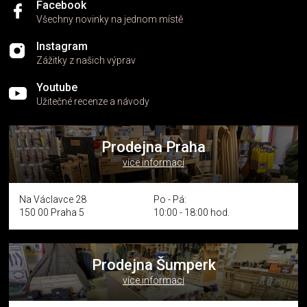
Facebook
Všechny novinky na jednom místě
Instagram
Zážitky z našich výprav
Youtube
Užitečné recenze a návody
Prodejna Praha
více informací
Na Václavce 28
Po - Pá:
150 00 Praha 5
10:00 - 18:00 hod.
Prodejna Šumperk
více informací