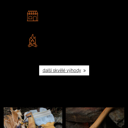
2 kamenné prodejny
Navštivte nás v Praze a
Šumperku
Vlastní značka JuBö
Poctivá ruční výroba v ČR
další skvělé výhody
Užijte si to v přírodě
Vybavení, na které spoléháte nejčastěji