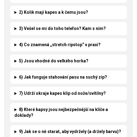
2) Kolik mají kapes a k čemu jsou?
3) Vešel se mi do toho telefon? Kam s ním?
4) Co znamená „stretch ripstop“ v praxi?
5) Jsou vhodné do velkého horka?
6) Jak funguje stahování pasu na suchý zip?
7) Udrží okraje kapes klip od nože/svítilny?
8) Které kapsy jsou nejbezpečnější na klíče a
doklady?
9) Jak se o ně starat, aby vydržely (a držely barvu)?