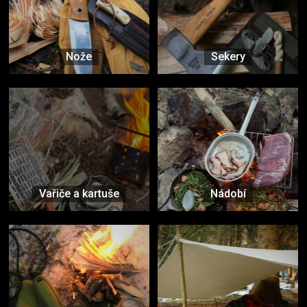
Nože
Sekery
Vařiče a kartuše
Nádobí