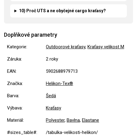
10) Proč UTS a ne obyčejné cargo kraťasy?
Doplňkové parametry
Kategorie
:
Outdoorové kraťasy
,
Kraťasy velikost M
Záruka
:
2 roky
EAN
:
5902688979713
Značka
:
Helikon-Tex®
Barva
:
Šedá
Výbava
:
Kraťasy
Materiál
:
Polyester
,
Bavlna
,
Elastane
#sizes_table#
:
/tabulka-velikosti-helikon/