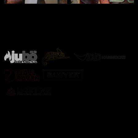
Značky ověřené samotnou přírodou
další značky
Odebírat newsletter