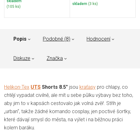
skladem
skladem
(3 ks)
(105 ks)
Popis
Podobné (8)
Hodnocení
Diskuze
Značka
Helikon-Tex
UTS
Shorts 8.5"
jsou
kraťasy
pro chlapy, co
chtějí vypadat civilně, ale mít u sebe půlku výbavy bez toho,
aby jim to v kapsách cestovalo jak volná zvěř. Střih je
„urban“, takže žádné komando cosplay, jen poctivé šortky,
které dávají smysl do města, na výlet i na běžnou práci
kolem baráku.