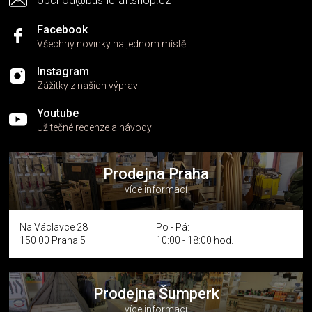
obchod@bushcraftshop.cz
u
Facebook
Všechny novinky na jednom místě
Instagram
Zážitky z našich výprav
Youtube
Užitečné recenze a návody
Prodejna Praha
více informací
Na Václavce 28
Po - Pá:
150 00 Praha 5
10:00 - 18:00 hod.
Prodejna Šumperk
více informací