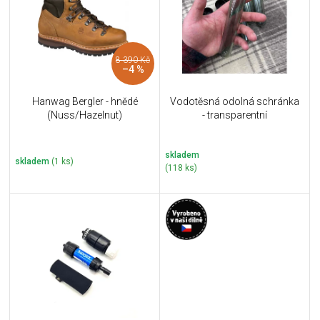
i
k
s
t
p
ů
r
8 390 Kč
o
–4 %
d
u
Hanwag Bergler - hnědé
Vodotěsná odolná schránka
k
(Nuss/Hazelnut)
- transparentní
t
ů
skladem
skladem
(1 ks)
(118 ks)