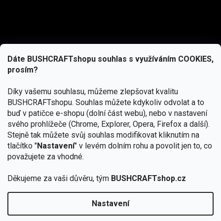
Dáte BUSHCRAFTshopu souhlas s využíváním COOKIES,
prosím?
Díky vašemu souhlasu, můžeme zlepšovat kvalitu
BUSHCRAFTshopu.
Souhlas můžete kdykoliv odvolat a to
buď v patičce e-shopu (dolní část webu), nebo v nastavení
svého prohlížeče (Chrome, Explorer, Opera, Firefox a další).
Stejně tak můžete svůj souhlas modifikovat kliknutím na
tlačítko "
Nastavení
" v levém dolním rohu a povolit jen to, co
Přihlásit se
považujete za vhodné.
Vložením e-mailu souhlasíte s
Děkujeme za vaši důvěru, tým
BUSHCRAFTshop.cz
podmínkami ochrany osobních údajů
Nastavení
Od 27.7. - 7.8. bude prodejna v Praze uzavřena.
Copyright 2026
BUSHCRAFTshop.cz
. Všechna práva
🏕️ Kupte do 12. 8. jakýkoliv produkt JuBö a