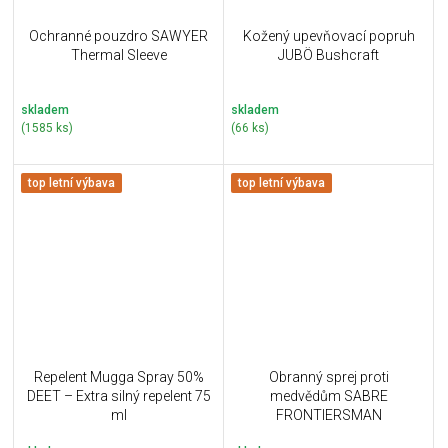
Ochranné pouzdro SAWYER
Kožený upevňovací popruh
Thermal Sleeve
JUBÖ Bushcraft
skladem
skladem
(1585 ks)
(66 ks)
top letní výbava
top letní výbava
Repelent Mugga Spray 50%
Obranný sprej proti
DEET – Extra silný repelent 75
medvědům SABRE
ml
FRONTIERSMAN