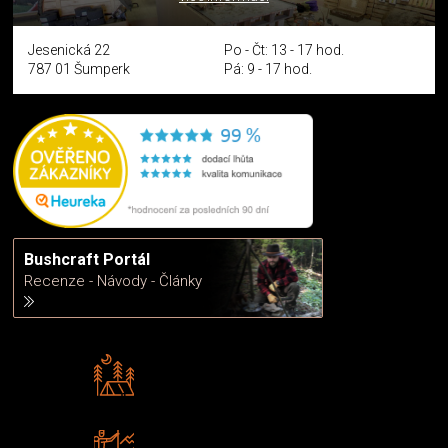
Jesenická 22
Po - Čt: 13 - 17 hod.
787 01 Šumperk
Pá: 9 - 17 hod.
Bushcraft Portál
Recenze - Návody - Články
Rádi předáváme zkušenosti
Poradíme vám s výběrem
Zboží sami testujeme