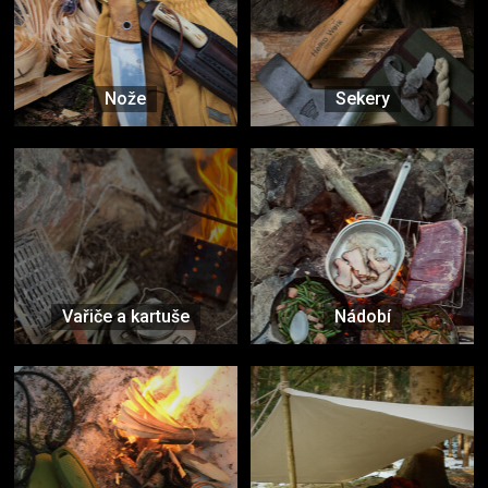
Nože
Sekery
Vařiče a kartuše
Nádobí