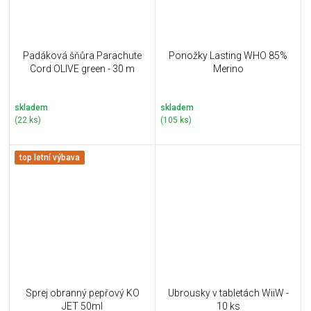
Padáková šňůra Parachute
Ponožky Lasting WHO 85%
Cord OLIVE green - 30 m
Merino
skladem
skladem
(22 ks)
(105 ks)
top letní výbava
Sprej obranný pepřový KO
Ubrousky v tabletách WiiW -
JET 50ml
10 ks