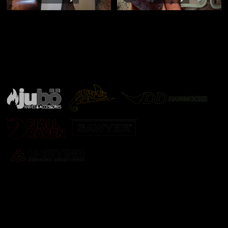
Značky ověřené samotnou přírodou
další značky
Odebírat newsletter