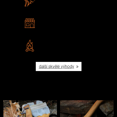
U nás nekoupíte „zajíce v pytli“
2 kamenné prodejny
Navštivte nás v Praze a
Šumperku
Vlastní značka JuBö
Poctivá ruční výroba v ČR
další skvělé výhody
Užijte si to v přírodě
Vybavení, na které spoléháte nejčastěji