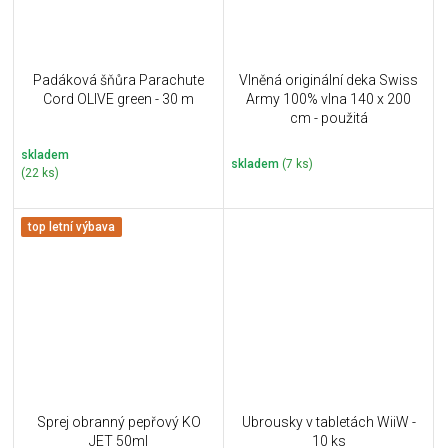
Padáková šňůra Parachute
Vlněná originální deka Swiss
Cord OLIVE green - 30 m
Army 100% vlna 140 x 200
cm - použitá
skladem
skladem
(7 ks)
(22 ks)
top letní výbava
Sprej obranný pepřový KO
Ubrousky v tabletách WiiW -
JET 50ml
10 ks