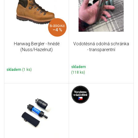
i
k
s
t
p
ů
r
8 390 Kč
o
–4 %
d
u
Hanwag Bergler - hnědé
Vodotěsná odolná schránka
k
(Nuss/Hazelnut)
- transparentní
t
ů
skladem
skladem
(1 ks)
(118 ks)