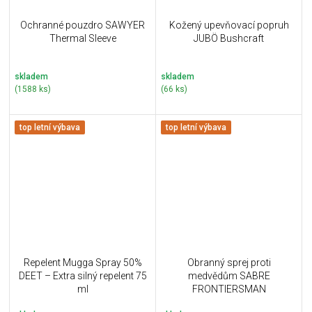
Ochranné pouzdro SAWYER
Kožený upevňovací popruh
Thermal Sleeve
JUBÖ Bushcraft
skladem
skladem
(1588 ks)
(66 ks)
top letní výbava
top letní výbava
Repelent Mugga Spray 50%
Obranný sprej proti
DEET – Extra silný repelent 75
medvědům SABRE
ml
FRONTIERSMAN