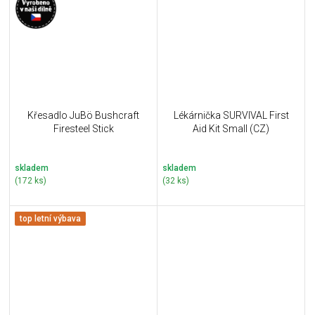
Křesadlo JuBö Bushcraft
Lékárnička SURVIVAL First
Firesteel Stick
Aid Kit Small (CZ)
skladem
skladem
(172 ks)
(32 ks)
top letní výbava