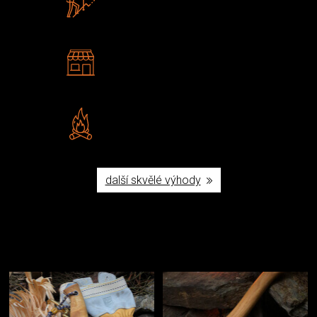
U nás nekoupíte „zajíce v pytli“
2 kamenné prodejny
Navštivte nás v Praze a
Šumperku
Vlastní značka JuBö
Poctivá ruční výroba v ČR
další skvělé výhody
Užijte si to v přírodě
Vybavení, na které spoléháte nejčastěji