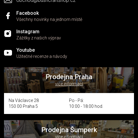
obchod@bushcraftshop.cz
u
Facebook
Všechny novinky na jednom místě
Instagram
Zážitky z našich výprav
Youtube
Užitečné recenze a návody
Prodejna Praha
více informací
Na Václavce 28
Po - Pá:
150 00 Praha 5
10:00 - 18:00 hod.
Prodejna Šumperk
více informací