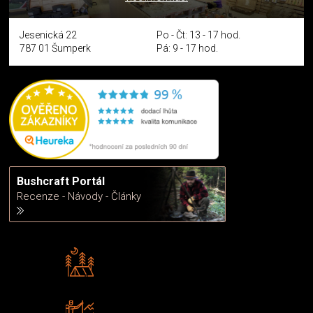
Jesenická 22
Po - Čt: 13 - 17 hod.
787 01 Šumperk
Pá: 9 - 17 hod.
Bushcraft Portál
Recenze - Návody - Články
Rádi předáváme zkušenosti
Poradíme vám s výběrem
Zboží sami testujeme