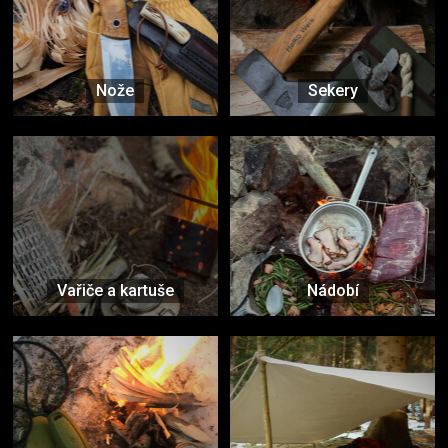
Nože
Sekery
Vařiče a kartuše
Nádobí