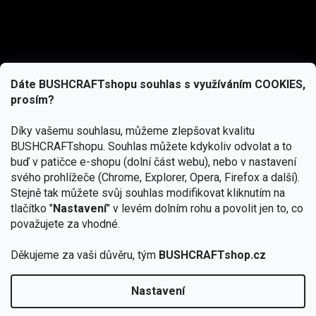
Dáte BUSHCRAFTshopu souhlas s využíváním COOKIES,
prosím?
Díky vašemu souhlasu, můžeme zlepšovat kvalitu
BUSHCRAFTshopu.
Souhlas můžete kdykoliv odvolat a to
buď v patičce e-shopu (dolní část webu), nebo v nastavení
svého prohlížeče (Chrome, Explorer, Opera, Firefox a další).
Stejně tak můžete svůj souhlas modifikovat kliknutím na
tlačítko "
Nastavení
" v levém dolním rohu a povolit jen to, co
Přihlásit se
považujete za vhodné.
Vložením e-mailu souhlasíte s
Děkujeme za vaši důvěru, tým
BUSHCRAFTshop.cz
podmínkami ochrany osobních údajů
Nastavení
Od 27.7. - 7.8. bude prodejna v Praze uzavřena.
Copyright 2026
BUSHCRAFTshop.cz
. Všechna práva
🏕️ Kupte do 12. 8. jakýkoliv produkt JuBö a