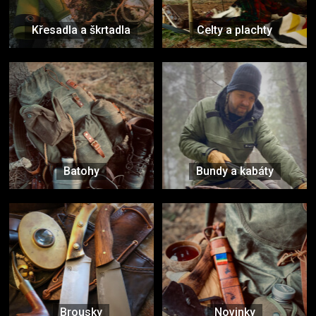
Křesadla a škrtadla
Celty a plachty
Batohy
Bundy a kabáty
Brousky
Novinky