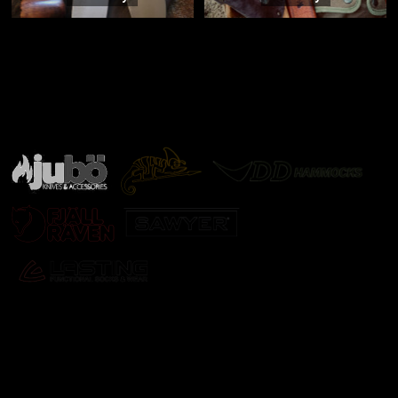
Značky ověřené samotnou přírodou
další značky
Odebírat newsletter