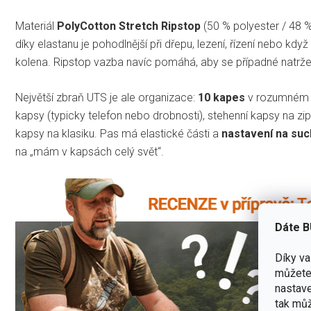
Materiál
PolyCotton Stretch Ripstop
(50 % polyester / 48 %
díky elastanu je pohodlnější při dřepu, lezení, řízení nebo kd
kolena. Ripstop vazba navíc pomáhá, aby se případné natrž
Největší zbraň UTS je ale organizace:
10 kapes
v rozumném ro
kapsy (typicky telefon nebo drobnosti), stehenní kapsy na zi
kapsy na klasiku. Pas má elastické části a
nastavení na suc
na „mám v kapsách celý svět“.
Dáte B
Díky v
můžete 
nastave
tak můž