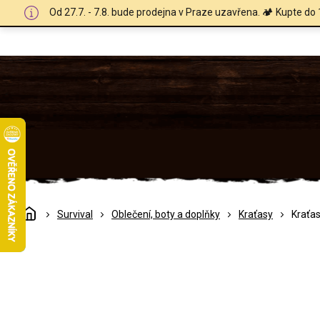
Přejít
Od 27.7. - 7.8. bude prodejna v Praze uzavřena. 🏕️ Kupte do 
na
obsah
Domů
Survival
Oblečení, boty a doplňky
Kraťasy
Kraťas