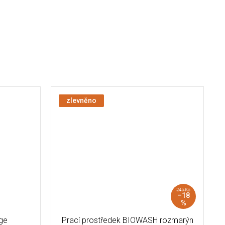
zlevněno
245 Kč
–18
%
ge
Prací prostředek BIOWASH rozmarýn