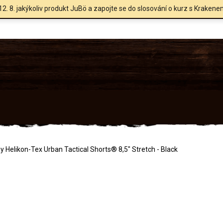
12. 8. jakýkoliv produkt JuBö a zapojte se do slosování o kurz s Krakene
y Helikon-Tex Urban Tactical Shorts® 8,5" Stretch - Black