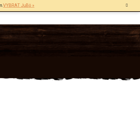
m.
VYBRAT JuBö »