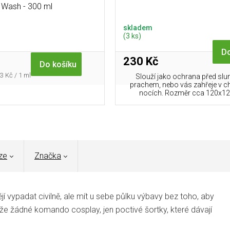
Wash - 300 ml
skladem
(3 ks)
Do
230 Kč
Do košíku
rná
3 Kč / 1 ml
Slouží jako ochrana před sl
a:
prachem, nebo vás zahřeje v c
nocích. Rozměr cca 120x12
ze
Značka
jí vypadat civilně, ale mít u sebe půlku výbavy bez toho, aby
takže žádné komando cosplay, jen poctivé šortky, které dávají