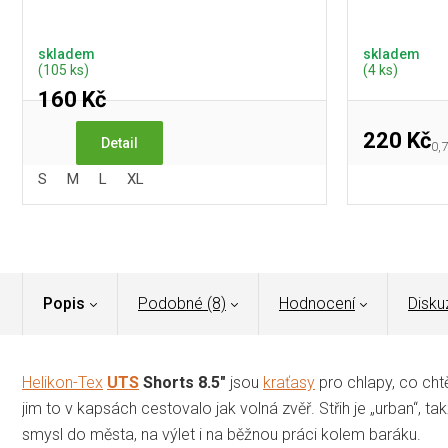
skladem
skladem
(105 ks)
(4 ks)
160 Kč
220 Kč
Detail
Mě
0,7
cen
S
M
L
XL
Popis
Podobné (8)
Hodnocení
Disku
Helikon-Tex
UTS
Shorts 8.5"
jsou
kraťasy
pro chlapy, co chtě
jim to v kapsách cestovalo jak volná zvěř. Střih je „urban“, 
smysl do města, na výlet i na běžnou práci kolem baráku.