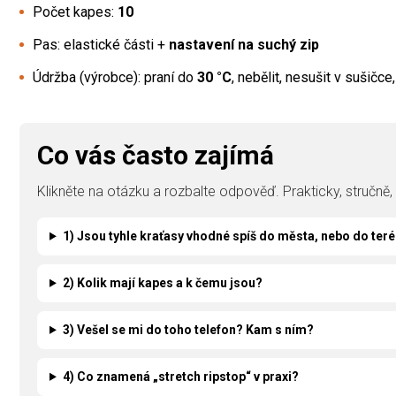
Počet kapes:
10
Pas: elastické části +
nastavení na suchý zip
Údržba (výrobce): praní do
30 °C
, nebělit, nesušit v sušičc
Co vás často zajímá
Klikněte na otázku a rozbalte odpověď. Prakticky, stručně
1) Jsou tyhle kraťasy vhodné spíš do města, nebo do ter
2) Kolik mají kapes a k čemu jsou?
3) Vešel se mi do toho telefon? Kam s ním?
4) Co znamená „stretch ripstop“ v praxi?