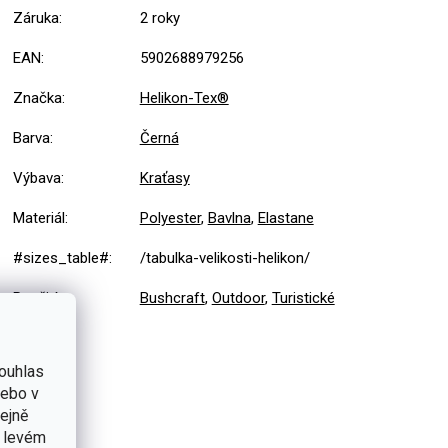
Záruka
:
2 roky
EAN
:
5902688979256
Značka
:
Helikon-Tex®
Barva
:
Černá
Výbava
:
Kraťasy
Materiál
:
Polyester
,
Bavlna
,
Elastane
#sizes_table#
:
/tabulka-velikosti-helikon/
Použití
:
Bushcraft
,
Outdoor
,
Turistické
ouhlas
nebo v
tejně
v levém