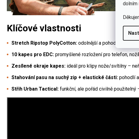
dolním 
Děkuje
Klíčové vlastnosti
Nast
Stretch Ripstop PolyCotton:
odolnější a pohodlnější mater
10 kapes pro EDC:
promyšlené rozložení pro telefon, noží
Zesílené okraje kapes:
ideál pro klipy nože/svítilny – ne
Stahování pasu na suchý zip + elastické části:
pohodlí a
Střih Urban Tactical:
funkční, ale pořád civilně použitelný 