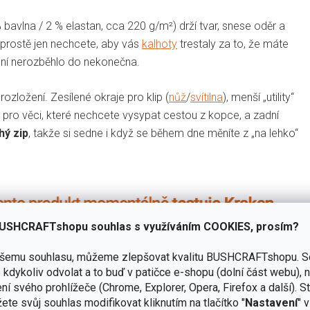
 bavlna / 2 % elastan, cca 220 g/m²) drží tvar, snese oděr a
yž prostě jen nechcete, aby vás
kalhoty
trestaly za to, že máte
ení nerozběhlo do nekonečna.
zložení. Zesílené okraje pro klip (
nůž
/
svítilna
), menší „utility“
p pro věci, které nechcete vysypat cestou z kopce, a zadní
hý zip
, takže si sedne i když se během dne měníte z „na lehko“
USHCRAFTshopu souhlas s využíváním COOKIES, prosím?
ašemu souhlasu, můžeme zlepšovat kvalitu BUSHCRAFTshopu.
S
kdykoliv odvolat a to buď v patičce e-shopu (dolní část webu), 
ní svého prohlížeče (Chrome, Explorer, Opera, Firefox a další). S
ete svůj souhlas modifikovat kliknutím na tlačítko "
Nastavení
" 