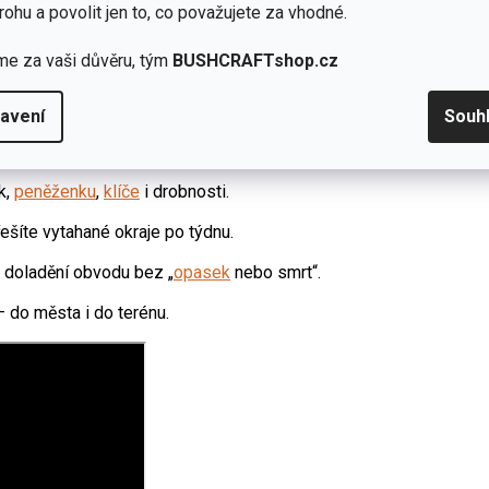
rohu a povolit jen to, co považujete za vhodné.
me za vaši důvěru, tým
BUSHCRAFTshop.cz
avení
Souh
iál (ripstop + elastan = lepší pohyb).
k,
peněženku
,
klíče
i drobnosti.
řešíte vytahané okraje po týdnu.
 doladění obvodu bez „
opasek
nebo smrt“.
– do města i do terénu.