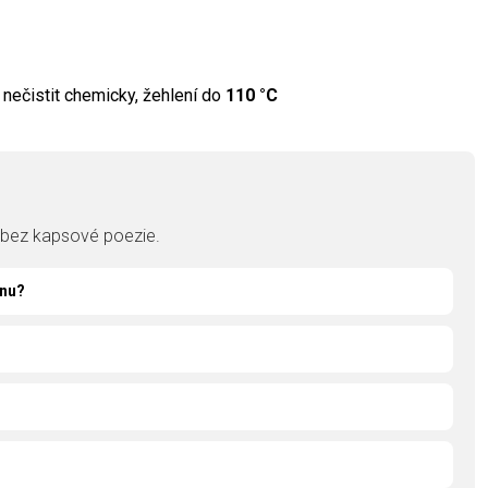
e, nečistit chemicky, žehlení do
110 °C
, bez kapsové poezie.
énu?