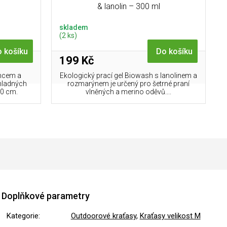
& lanolin – 300 ml
skladem
(2 ks)
 košíku
Do košíku
199 Kč
uncem a
Ekologický prací gel Biowash s lanolinem a
hladných
rozmarýnem je určený pro šetrné praní
0 cm.
vlněných a merino oděvů....
Doplňkové parametry
Kategorie
:
Outdoorové kraťasy
,
Kraťasy velikost M