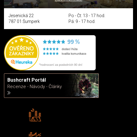
Jesenická 22
Po - Čt: 13 - 17 hod.
787 01 Šumperk
Pá: 9 - 17 hod.
Bushcraft Portál
Recenze - Návody - Články
Rádi předáváme zkušenosti
Poradíme vám s výběrem
Zboží sami testujeme