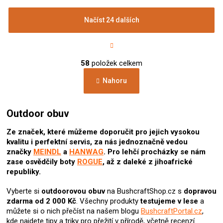
Načíst 24 dalších
S
t
r
O
á
58
položek celkem
v
n
l
k
Nahoru
á
o
d
v
a
á
c
Outdoor obuv
n
í
í
p
Ze značek, které můžeme doporučit pro jejich vysokou
r
kvalitu i perfektní servis, za nás jednoznačně vedou
v
značky
MEINDL
a
HANWAG
. Pro lehčí procházky se nám
k
zase osvědčily boty
ROGUE
, až z daleké z jihoafrické
y
republiky.
v
ý
Vyberte si
outdoorovou obuv
na BushcraftShop.cz s
dopravou
p
zdarma od 2 000 Kč
. Všechny produkty
testujeme v lese
a
i
můžete si o nich přečíst na našem blogu
BushcraftPortal.cz
,
s
kde najdete tipy a triky pro přežití v přírodě, včetně recenzí