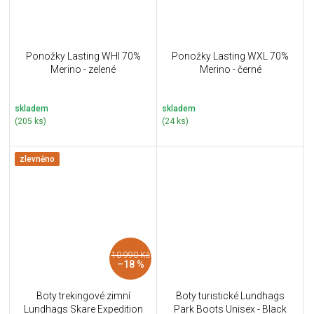
Ponožky Lasting WHI 70%
Ponožky Lasting WXL 70%
Merino - zelené
Merino - černé
skladem
skladem
(205 ks)
(24 ks)
zlevněno
10 990 Kč
–18 %
Boty trekingové zimní
Boty turistické Lundhags
Lundhags Skare Expedition
Park Boots Unisex - Black