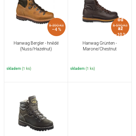
i
k
s
t
p
ů
od
r
8 390 Kč
8 590 Kč
o
až
–4 %
d
–10 %
u
Hanwag Bergler - hnědé
Hanwag Grünten -
k
(Nuss/Hazelnut)
Marone/Chestnut
t
ů
skladem
(1 ks)
skladem
(1 ks)