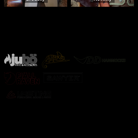
Značky ověřené samotnou přírodou
další značky
Odebírat newsletter