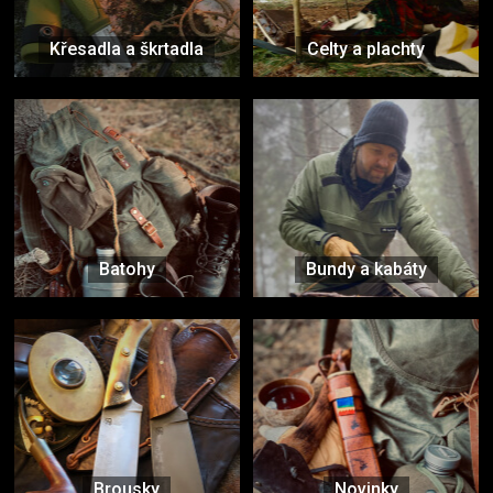
Křesadla a škrtadla
Celty a plachty
Batohy
Bundy a kabáty
Brousky
Novinky