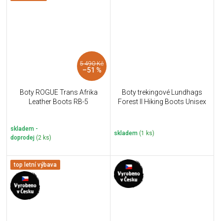
5 490 Kč
–51 %
Boty ROGUE Trans Afrika
Boty trekingové Lundhags
Leather Boots RB-5
Forest II Hiking Boots Unisex
skladem -
skladem
(1 ks)
doprodej
(2 ks)
top letní výbava