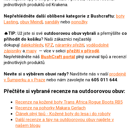
u
jednotlivých produktů od Krakena.
Nepřehlédněte další oblíbené kategorie z Bushcraftu:
boty
Lasting
,
obuv Meindl
,
sandály
nebo
ponožky
.
🔥TIP:
Už jste si své
outdoorovou obuv vybrali
a přemýšlíte
co
přihodit do košíku
? N
aši zákazníci nejčastěji
dokupují
dalekohledy
,
KPZ
,
náramky přežití
,
voděodolné
zápisníky
a
mapy
— více v sekci
přežití v přírodě
.
Nepřehlédněte náš
BushCraft portál
plný survival tipů a recenzí
jednotlivých produktů.
Nevíte si s výběrem obuvi rady?
Navštivte nás v naší
prodejně
v Šumperku a v Praze
nebo nám zavolejte na
605 011 644
.
Přečtěte si vybrané recenze na outdoorovou obuv:
Recenze na kožené boty Trans Africa Rogue Boots RB5
Recenze na pohorky Makara Gerlach
Článek plný tipů - Kožené boty do lesa i do roboty
Další recenze a tipy na outdoorovou obuv najdete v
našem blogu