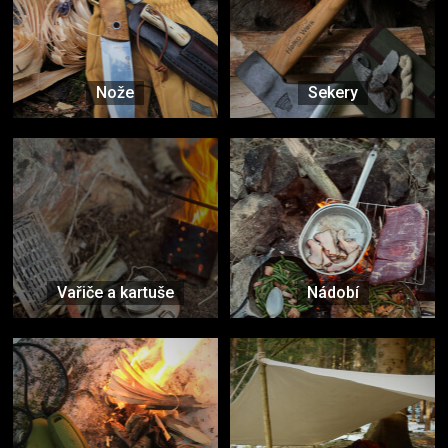
Nože
Sekery
Vařiče a kartuše
Nádobí