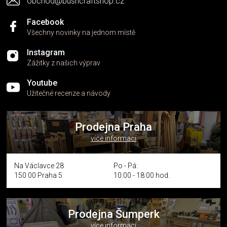
obchod@bushcraftshop.cz
Facebook
Všechny novinky na jednom místě
Instagram
Zážitky z našich výprav
Youtube
Užitečné recenze a návody
Prodejna Praha
více informací
Na Václavce 28
Po - Pá:
150 00 Praha 5
10:00 - 18:00 hod.
Prodejna Šumperk
více informací