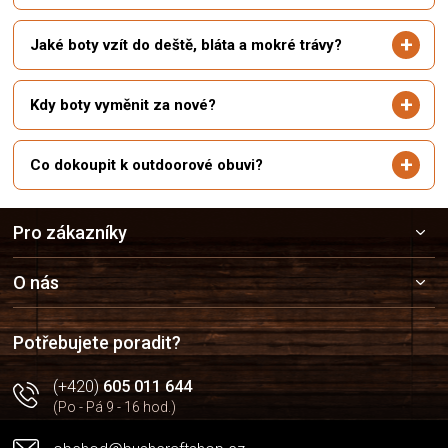
Jaké boty vzít do deště, bláta a mokré trávy?
Kdy boty vyměnit za nové?
Co dokoupit k outdoorové obuvi?
Z
Pro zákazníky
á
p
a
O nás
t
í
Potřebujete poradit?
(+420)
605 011 644
(Po - Pá 9 - 16 hod.)