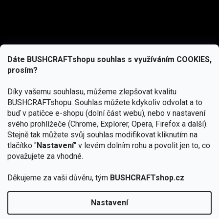
Dáte BUSHCRAFTshopu souhlas s využíváním COOKIES,
prosím?
Díky vašemu souhlasu, můžeme zlepšovat kvalitu
BUSHCRAFTshopu.
Souhlas můžete kdykoliv odvolat a to
buď v patičce e-shopu (dolní část webu), nebo v nastavení
svého prohlížeče (Chrome, Explorer, Opera, Firefox a další).
Stejně tak můžete svůj souhlas modifikovat kliknutím na
tlačítko "
Nastavení
" v levém dolním rohu a povolit jen to, co
Přihlásit se
považujete za vhodné.
Vložením e-mailu souhlasíte s
podmínkami ochrany osobních údajů
Děkujeme za vaši důvěru, tým
BUSHCRAFTshop.cz
Nastavení
Od 27.7. - 7.8. bude prodejna v Praze uzavřena.
Copyright 2026
BUSHCRAFTshop.cz
. Všechna práva
🏕️ Kupte do 12. 8. jakýkoliv produkt JuBö a