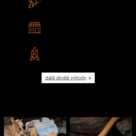
U nás nekoupíte „zajíce v pytli“
2 kamenné prodejny
Navštivte nás v Praze a
Šumperku
Vlastní značka JuBö
Poctivá ruční výroba v ČR
další skvělé výhody
Užijte si to v přírodě
Vybavení, na které spoléháte nejčastěji