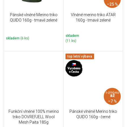
–25 %
Pánské vlněné Merino triko
Vlněné merino triko ATAR
QUIDO 160g - tmavě zelené
160g - tmavě zelené
skladem
skladem
(6 ks)
(11 ks)
top letní výbava
1 290 Kč
až
–7 %
Funkční vlněné 100% merino
Pánské vlněné Merino triko
triko DOVREFJELL Wool
QUIDO 160g - černé
Mesh Paita 185g