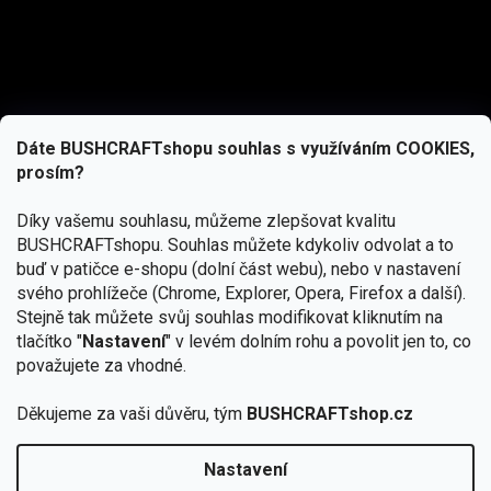
Dáte BUSHCRAFTshopu souhlas s využíváním COOKIES,
prosím?
Díky vašemu souhlasu, můžeme zlepšovat kvalitu
BUSHCRAFTshopu.
Souhlas můžete kdykoliv odvolat a to
buď v patičce e-shopu (dolní část webu), nebo v nastavení
svého prohlížeče (Chrome, Explorer, Opera, Firefox a další).
Stejně tak můžete svůj souhlas modifikovat kliknutím na
tlačítko "
Nastavení
" v levém dolním rohu a povolit jen to, co
Přihlásit se
považujete za vhodné.
Vložením e-mailu souhlasíte s
Děkujeme za vaši důvěru, tým
BUSHCRAFTshop.cz
podmínkami ochrany osobních údajů
Nastavení
Od 27.7. - 7.8. bude prodejna v Praze uzavřena.