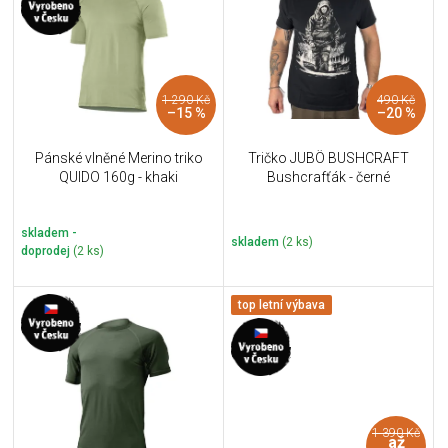
u
i
k
s
t
p
ů
r
1 290 Kč
490 Kč
o
–15 %
–20 %
d
u
Pánské vlněné Merino triko
Tričko JUBÖ BUSHCRAFT
k
QUIDO 160g - khaki
Bushcrafťák - černé
t
ů
skladem -
skladem
(2 ks)
doprodej
(2 ks)
top letní výbava
1 390 Kč
až