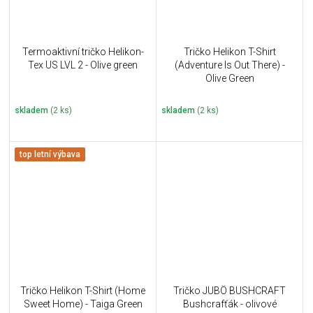
Termoaktivní tričko Helikon-
Tričko Helikon T-Shirt
Tex US LVL 2 - Olive green
(Adventure Is Out There) -
Olive Green
skladem
(2 ks)
skladem
(2 ks)
top letní výbava
Tričko Helikon T-Shirt (Home
Tričko JUBÖ BUSHCRAFT
Sweet Home) - Taiga Green
Bushcrafťák - olivové