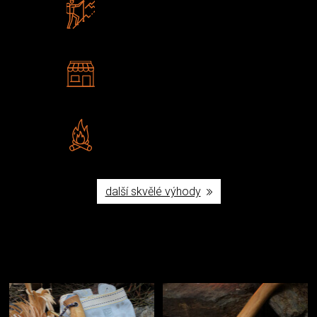
Zboží sami testujeme
U nás nekoupíte „zajíce v pytli“
2 kamenné prodejny
Navštivte nás v Praze a
Šumperku
Vlastní značka JuBö
Poctivá ruční výroba v ČR
další skvělé výhody
Užijte si to v přírodě
Vybavení, na které spoléháte nejčastěji