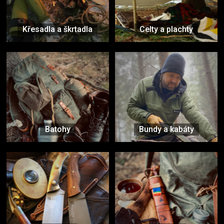
Křesadla a škrtadla
Celty a plachty
Batohy
Bundy a kabáty