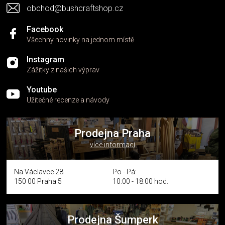
s
obchod@bushcraftshop.cz
u
Facebook
Všechny novinky na jednom místě
Instagram
Zážitky z našich výprav
Youtube
Užitečné recenze a návody
Prodejna Praha
více informací
Na Václavce 28
Po - Pá:
150 00 Praha 5
10:00 - 18:00 hod.
Prodejna Šumperk