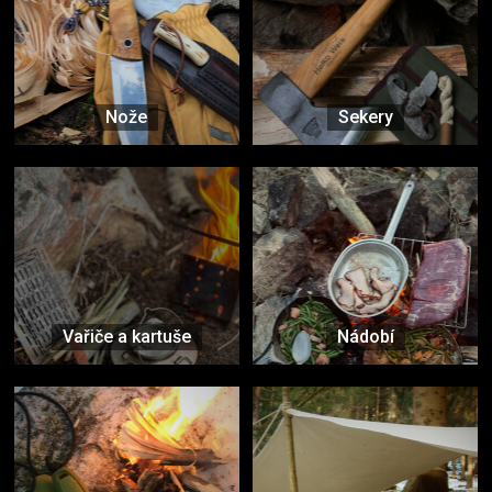
Nože
Sekery
Vařiče a kartuše
Nádobí