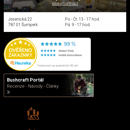
více informací
Jesenická 22
Po - Čt: 13 - 17 hod.
787 01 Šumperk
Pá: 9 - 17 hod.
Bushcraft Portál
Recenze - Návody - Články
Rádi předáváme zkušenosti
Poradíme vám s výběrem