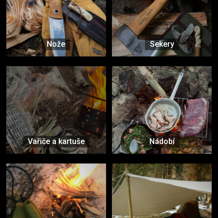
Nože
Sekery
Vařiče a kartuše
Nádobí