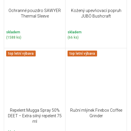
Ochranné pouzdro SAWYER
Kožený upevňovací popruh
Thermal Sleeve
JUBÖ Bushcraft
skladem
skladem
(1588 ks)
(66 ks)
top letní výbava
top letní výbava
Repelent Mugga Spray 50%
Ruční mlýnek Firebox Coffee
DEET – Extra silný repelent 75
Grinder
ml