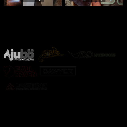
Značky ověřené samotnou přírodou
další značky
Odebírat newsletter