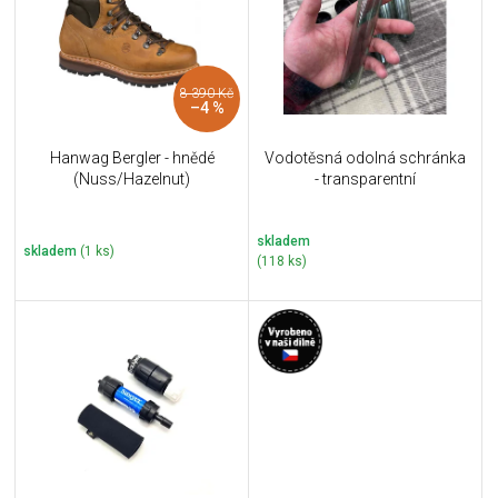
i
k
s
t
p
ů
r
8 390 Kč
o
–4 %
d
u
Hanwag Bergler - hnědé
Vodotěsná odolná schránka
k
(Nuss/Hazelnut)
- transparentní
t
ů
skladem
skladem
(1 ks)
(118 ks)