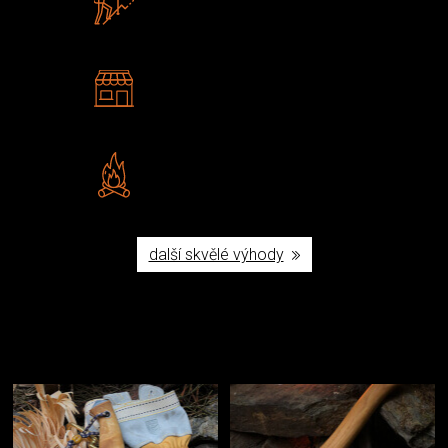
U nás nekoupíte „zajíce v pytli“
2 kamenné prodejny
Navštivte nás v Praze a
Šumperku
Vlastní značka JuBö
Poctivá ruční výroba v ČR
další skvělé výhody
Užijte si to v přírodě
Vybavení, na které spoléháte nejčastěji