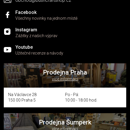
obchod@bushcraftshop.cz
u
Facebook
Všechny novinky na jednom místě
Instagram
Zážitky z našich výprav
Youtube
Užitečné recenze a návody
Prodejna Praha
více informací
Na Václavce 28
Po - Pá:
150 00 Praha 5
10:00 - 18:00 hod.
Prodejna Šumperk
více informací