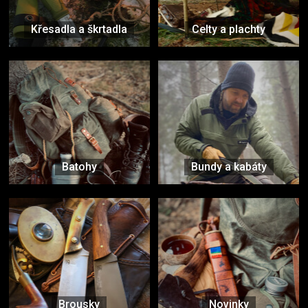
Křesadla a škrtadla
Celty a plachty
Batohy
Bundy a kabáty
Brousky
Novinky