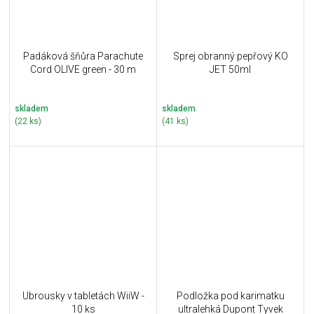
Padáková šňůra Parachute
Sprej obranný pepřový KO
Cord OLIVE green - 30 m
JET 50ml
skladem
skladem
(22 ks)
(41 ks)
Ubrousky v tabletách WiiW -
Podložka pod karimatku
10 ks
ultralehká Dupont Tyvek