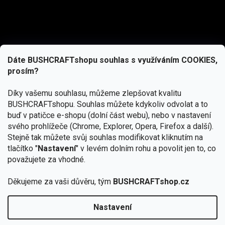
Dáte BUSHCRAFTshopu souhlas s využíváním COOKIES,
prosím?
Díky vašemu souhlasu, můžeme zlepšovat kvalitu
BUSHCRAFTshopu.
Souhlas můžete kdykoliv odvolat a to
buď v patičce e-shopu (dolní část webu), nebo v nastavení
svého prohlížeče (Chrome, Explorer, Opera, Firefox a další).
Stejně tak můžete svůj souhlas modifikovat kliknutím na
tlačítko "
Nastavení
" v levém dolním rohu a povolit jen to, co
Přihlásit se
považujete za vhodné.
Vložením e-mailu souhlasíte s
Děkujeme za vaši důvěru, tým
BUSHCRAFTshop.cz
podmínkami ochrany osobních údajů
Nastavení
Od 27.7. - 7.8. bude prodejna v Praze uzavřena.
Copyright 2026
BUSHCRAFTshop.cz
. Všechna práva
🏕️ Kupte do 12. 8. jakýkoliv produkt JuBö a