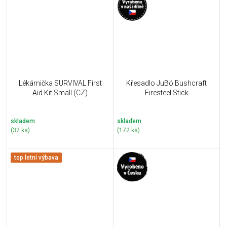
Lékárnička SURVIVAL First
Křesadlo JuBö Bushcraft
Aid Kit Small (CZ)
Firesteel Stick
skladem
skladem
(32 ks)
(172 ks)
top letní výbava