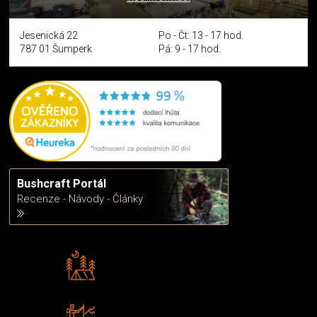
Jesenická 22
Po - Čt: 13 - 17 hod.
787 01 Šumperk
Pá: 9 - 17 hod.
Bushcraft Portál
Recenze - Návody - Články
Rádi předáváme zkušenosti
Poradíme vám s výběrem
Zboží sami testujeme