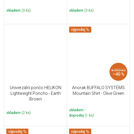
skladem
(3 ks)
skladem
(3 ks)
výprodej %
4 990 Kč
–40 %
Univerzální pončo HELIKON
Anorak BUFFALO SYSTEMS
Lightweight Poncho - Earth
Mountain Shirt - Olive Green
Brown
skladem -
skladem
(2 ks)
doprodej
(1 ks)
výprodej %
výprodej %