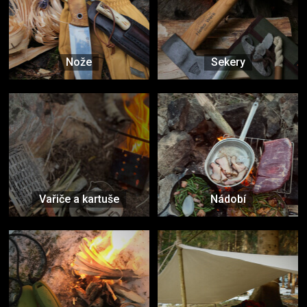
Nože
Sekery
Vařiče a kartuše
Nádobí