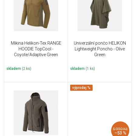
i
k
s
t
p
ů
r
o
d
u
Mikina Helikon-Tex RANGE
Univerzální pončo HELIKON
k
HOODIE TopCool -
Lightweight Poncho - Olive
t
Coyote/Adaptive Green
Green
ů
skladem
(2 ks)
skladem
(1 ks)
výprodej %
5 990 Kč
–53 %