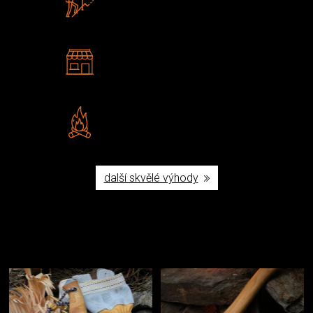
U nás nekoupíte „zajíce v pytli“
2 kamenné prodejny
Navštivte nás v Praze a
Šumperku
Vlastní značka JuBö
Poctivá ruční výroba v ČR
další skvělé výhody
Užijte si to v přírodě
Vybavení, na které spoléháte nejčastěji