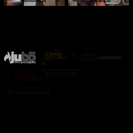
Značky ověřené samotnou přírodou
další značky
Odebírat newsletter