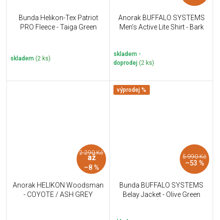
Bunda Helikon-Tex Patriot
Anorak BUFFALO SYSTEMS
PRO Fleece - Taiga Green
Men’s Active Lite Shirt - Bark
skladem -
skladem
(2 ks)
doprodej
(2 ks)
výprodej %
2 290 Kč
až
5 990 Kč
–53 %
–8 %
Anorak HELIKON Woodsman
Bunda BUFFALO SYSTEMS
- COYOTE / ASH GREY
Belay Jacket - Olive Green