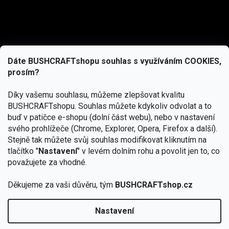
Dáte BUSHCRAFTshopu souhlas s využíváním COOKIES,
prosím?
Díky vašemu souhlasu, můžeme zlepšovat kvalitu
BUSHCRAFTshopu.
Souhlas můžete kdykoliv odvolat a to
buď v patičce e-shopu (dolní část webu), nebo v nastavení
svého prohlížeče (Chrome, Explorer, Opera, Firefox a další).
Stejně tak můžete svůj souhlas modifikovat kliknutím na
tlačítko "
Nastavení
" v levém dolním rohu a povolit jen to, co
Přihlásit se
považujete za vhodné.
Vložením e-mailu souhlasíte s
Děkujeme za vaši důvěru, tým
BUSHCRAFTshop.cz
podmínkami ochrany osobních údajů
Nastavení
Od 27.7. - 7.8. bude prodejna v Praze uzavřena.
Copyright 2026
BUSHCRAFTshop.cz
. Všechna práva
🏕️ Kupte do 12. 8. jakýkoliv produkt JuBö a