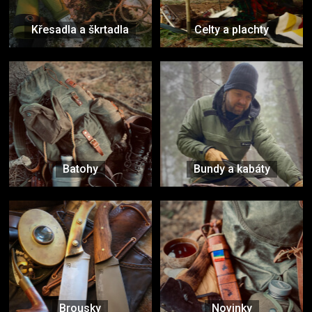
Křesadla a škrtadla
Celty a plachty
Batohy
Bundy a kabáty
Brousky
Novinky