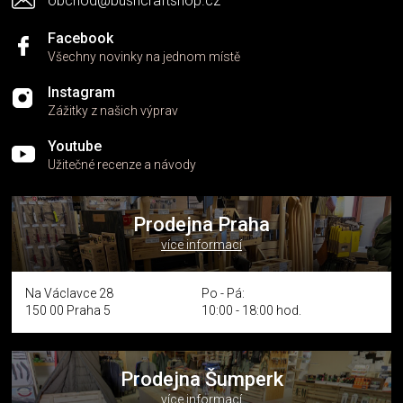
obchod@bushcraftshop.cz
u
Facebook
Všechny novinky na jednom místě
Instagram
Zážitky z našich výprav
Youtube
Užitečné recenze a návody
Prodejna Praha
více informací
Na Václavce 28
Po - Pá:
150 00 Praha 5
10:00 - 18:00 hod.
Prodejna Šumperk
více informací