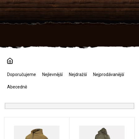
Přejít
na
obsah
Ř
a
Doporučujeme
Nejlevnější
Nejdražší
Nejprodávanější
z
e
Abecedně
n
í
p
r
V
o
ý
d
p
u