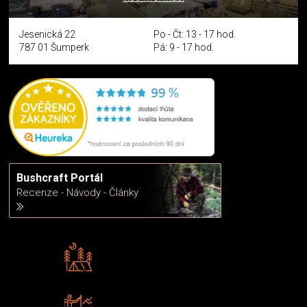
Jesenická 22
Po - Čt: 13 - 17 hod.
787 01 Šumperk
Pá: 9 - 17 hod.
Bushcraft Portál
Recenze - Návody - Články
Rádi předáváme zkušenosti
Poradíme vám s výběrem
Zboží sami testujeme