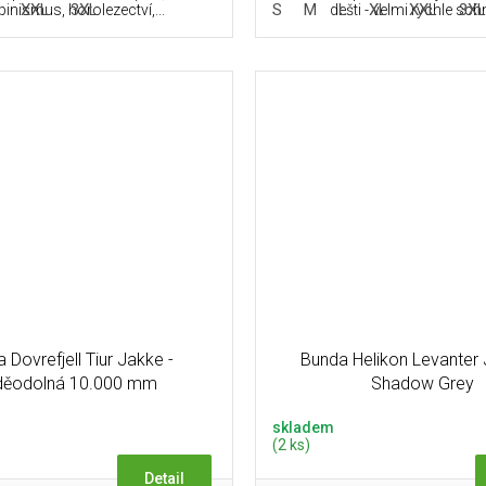
XXL
3XL
S
M
L
XL
XXL
3X
pinismus, horolezectví,...
dešti - velmi rychle schne
 Dovrefjell Tiur Jakke -
Bunda Helikon Levanter 
děodolná 10.000 mm
Shadow Grey
skladem
(2 ks)
Detail