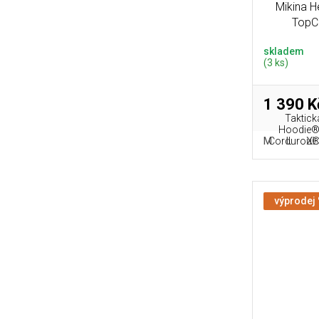
Mikina 
TopCo
skladem
(3 ks)
1 390 K
Taktick
Hoodie® 
M
L
XL
Cordurou® a
výprodej