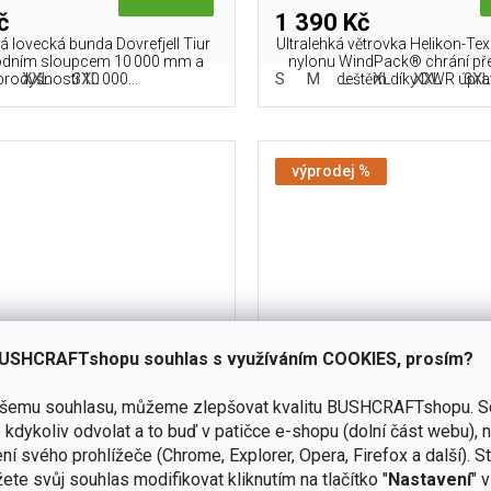
č
1 390 Kč
 lovecká bunda Dovrefjell Tiur
Ultralehká větrovka Helikon-T
odním sloupcem 10 000 mm a
nylonu WindPack® chrání př
XXL
3XL
S
M
L
XL
XXL
3X
prodyšností 10 000...
deštěm díky DWR úpravě
výprodej %
USHCRAFTshopu souhlas s využíváním COOKIES, prosím?
ašemu souhlasu, můžeme zlepšovat kvalitu BUSHCRAFTshopu.
S
kdykoliv odvolat a to buď v patičce e-shopu (dolní část webu), 
elikon-Tex Alpha Tactical
Kapuce BUFFALO SYSTEMS
ní svého prohlížeče (Chrome, Explorer, Opera, Firefox a další). S
Fleece - Black
Olive Green
ete svůj souhlas modifikovat kliknutím na tlačítko "
Nastavení
" 