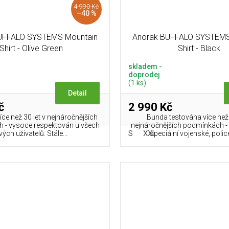
4 990 Kč
–40 %
UFFALO SYSTEMS Mountain
Anorak BUFFALO SYSTEMS 
Shirt - Olive Green
Shirt - Black
skladem -
doprodej
(1 ks)
Detail
č
2 990 Kč
ce než 30 let v nejnáročnějších
Bunda testována více než 
 - vysoce respektován u všech
nejnáročnějších podmínkách - 
S
XXL
vých uživatelů. Stále...
speciální vojenské, policej