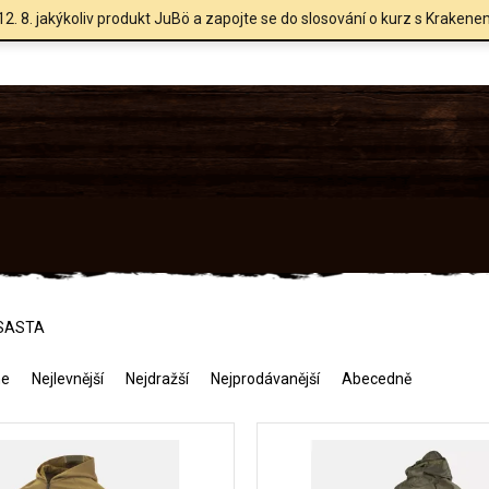
12. 8. jakýkoliv produkt JuBö a zapojte se do slosování o kurz s Krakene
 SASTA
me
Nejlevnější
Nejdražší
Nejprodávanější
Abecedně