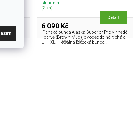
skladem
(3 ks)
Detail
Detail
6 090 Kč
Pánská bunda Alaska Superior Pro v hnědé
lasím
norakům a
barvě (Brown-Mud) je voděodolná, tichá a
ems.
L
XL
XXL
3XL
odolná lovecká bunda,...