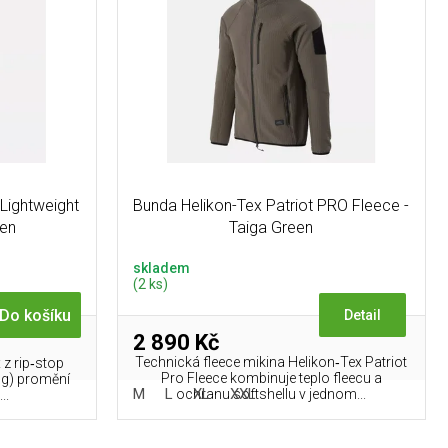
Lightweight
Bunda Helikon-Tex Patriot PRO Fleece -
een
Taiga Green
skladem
(2 ks)
Do košíku
Detail
2 890 Kč
Technická fleece mikina Helikon‑Tex Patriot
 z rip‑stop
Pro Fleece kombinuje teplo fleecu a
 g) promění
M
L
XL
XXL
ochranu softshellu v jednom...
..