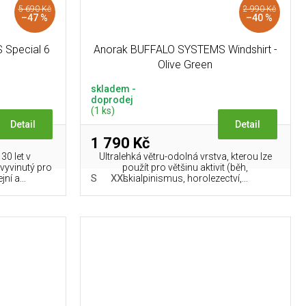
5 690 Kč
2 990 Kč
–47 %
–40 %
Special 6
Anorak BUFFALO SYSTEMS Windshirt -
Olive Green
skladem -
doprodej
(1 ks)
Detail
Detail
1 790 Kč
30 let v
Ultralehká větru-odolná vrstva, kterou lze
vyvinutý pro
použít pro většinu aktivit (běh,
S
XXL
ní a...
skialpinismus, horolezectví,...