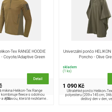
Helikon-Tex RANGE HOODIE
Univerzální pončo HELIKON 
 - Coyote/Adaptive Green
Poncho - Olive Gr
skladem
(1 ks)
Detail
č
1 090 Kč
á mikina Helikon-Tex Range
Ultralehké pončo Helikon‑Tex
kombinuje fleece s odolnou
polyesteru (209 × 145 cm, 346
XXL
 výbavou, která tě nezklame...
deštivý den v den, ve.