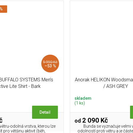
 %
5 990 Kč
–53 %
 BUFFALO SYSTEMS Men’s
Anorak HELIKON Woodsma
tive Lite Shirt - Bark
/ ASH GREY
skladem
(1 ks)
Detail
č
2 090 Kč
od
 větru-odolná vrstva, kterou lze
Bunda se vyznačuje velmi
t pro většinu aktivit (běh,
odolností proti větru a je čás