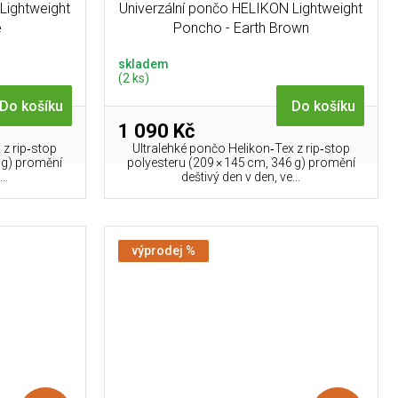
Lightweight
Univerzální pončo HELIKON Lightweight
e
Poncho - Earth Brown
skladem
(2 ks)
Do košíku
Do košíku
1 090 Kč
 z rip‑stop
Ultralehké pončo Helikon‑Tex z rip‑stop
 g) promění
polyesteru (209 × 145 cm, 346 g) promění
..
deštivý den v den, ve...
výprodej %