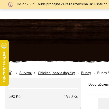
Přejít
Od 27.7. - 7.8. bude prodejna v Praze uzavřena. 🏕️ Kupte do 
na
obsah
Domů
Survival
Oblečení, boty a doplňky
Bundy
Bundy
Ř
P
a
Doporučuje
o
z
s
e
V
t
690
Kč
11990
Kč
n
ý
r
í
p
a