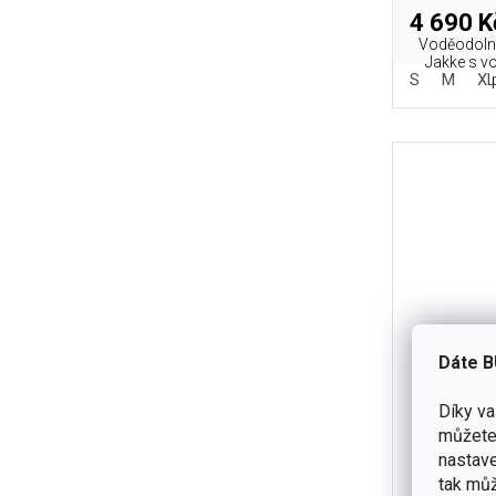
4 690 K
Voděodolná
Jakke s v
S
M
XL
Dáte B
Díky v
můžete 
Bunda H
nastave
tak můž