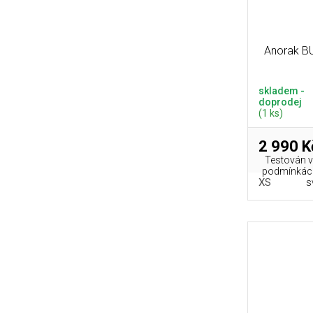
Anorak B
skladem -
doprodej
(1 ks)
2 990 K
Testován ví
podmínkách
XS
s