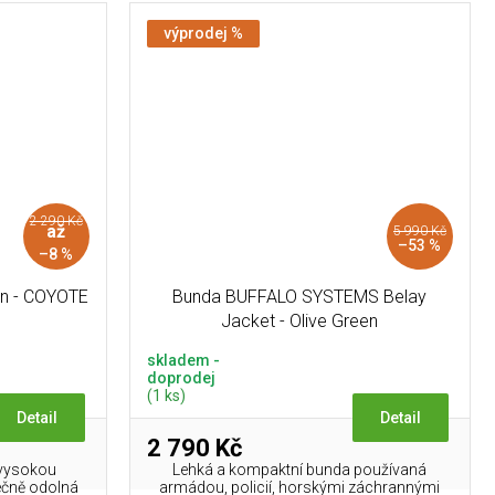
výprodej %
2 290 Kč
až
5 990 Kč
–53 %
–8 %
n - COYOTE
Bunda BUFFALO SYSTEMS Belay
Jacket - Olive Green
skladem -
doprodej
(1 ks)
Detail
Detail
2 790 Kč
 vysokou
Lehká a kompaktní bunda používaná
tečně odolná
armádou, policií, horskými záchrannými