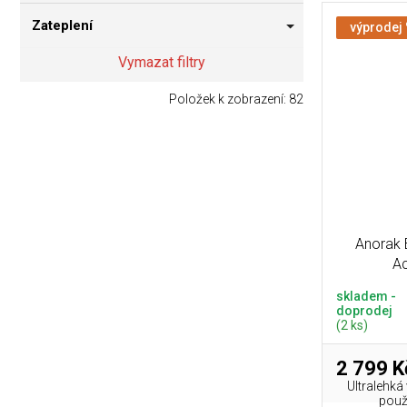
Zateplení
výprodej
Vymazat filtry
Položek k zobrazení:
82
Anorak
Ac
skladem -
doprodej
(2 ks)
2 799 K
Ultralehká
použí