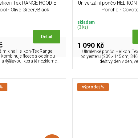
Helikon-Tex RANGE HOODIE
Univerzální pončo HELIKON 
ol - Olive Green/Black
Poncho - Coyot
skladem
(3 ks)
Detail
č
1 090 Kč
á mikina Helikon-Tex Range
Ultralehké pončo Helikon‑Tex
kombinuje fleece s odolnou
polyesteru (209 × 145 cm, 346
XXL
 výbavou, která tě nezklame...
deštivý den v den, ve.
 %
výprodej %