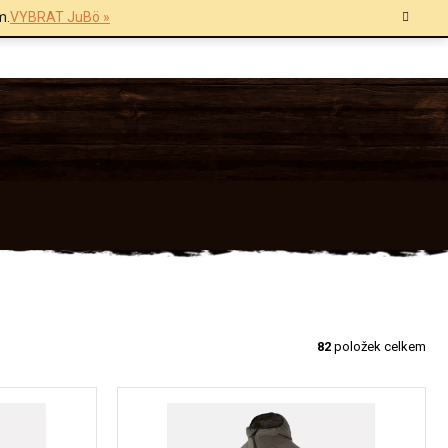
m.
VYBRAT JuBö »
82
položek celkem