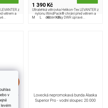
1 390 Kč
ex LEVANTER z
Ultralehká větrovka Helikon-Tex LEVANTER z
ed větrem a
nylonu WindPack® chrání před větrem a
L
M
L
XL
XXL
....
deštěm díky DWR úpravě....
1 290 Kč
–46 %
ouhlas
nebo v
 DP Hood -
Lovecká nepromokavá bunda Alaska
tejně
Superior Pro - vodní sloupec 20.000
v levém
mm