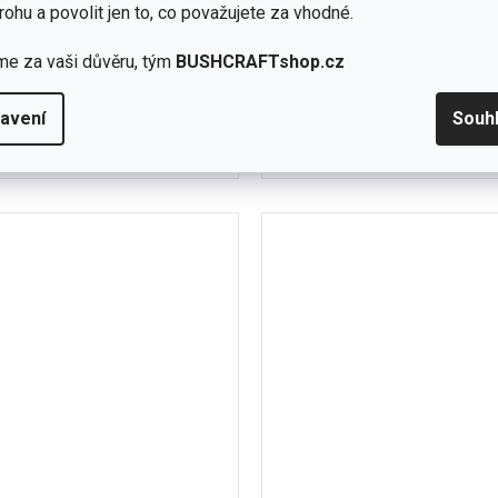
skladem -
rohu a povolit jen to, co považujete za vhodné.
doprodej
(5 ks)
me za vaši důvěru, tým
BUSHCRAFTshop.cz
Detail
č
690 Kč
adná fleecová bunda Helikon-Tex
avení
Souh
Jednoduché připevnění k a
ical Fleece poskytuje okamžité
bundám BUFFALO Syst
XL
XXL
S
M
L
XL
teplo a pohodlí,...