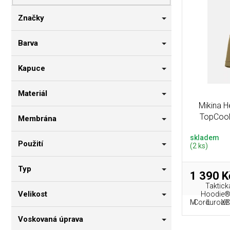
p
i
n
r
s
n
Značky
o
p
í
d
r
p
Barva
u
o
a
k
d
n
Kapuce
t
u
e
ů
k
l
Materiál
t
Mikina 
ů
TopCool
Membrána
skladem
Použití
(2 ks)
Typ
1 390 K
Taktick
Velikost
Hoodie® 
M
L
XL
Cordurou® a
Voskovaná úprava