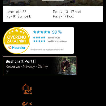
Jesenická 22
Po - Čt: 13 - 17 hod.
787 01 Šumperk
Pá: 9 - 17 hod.
Bushcraft Portál
Recenze - Návody - Články
Rádi předáváme zkušenosti
Poradíme vám s výběrem
Zboží sami testujeme