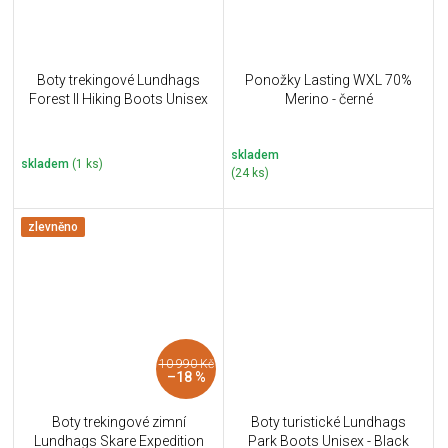
Boty trekingové Lundhags
Ponožky Lasting WXL 70%
Forest II Hiking Boots Unisex
Merino - černé
skladem
skladem
(1 ks)
(24 ks)
zlevněno
10 990 Kč
–18 %
Boty trekingové zimní
Boty turistické Lundhags
Lundhags Skare Expedition
Park Boots Unisex - Black