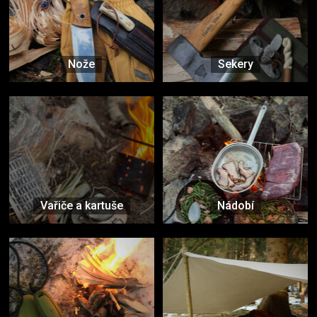
Nože
Sekery
Vařiče a kartuše
Nádobí