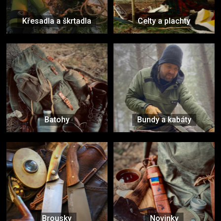
Křesadla a škrtadla
Celty a plachty
Batohy
Bundy a kabáty
Brousky
Novinky