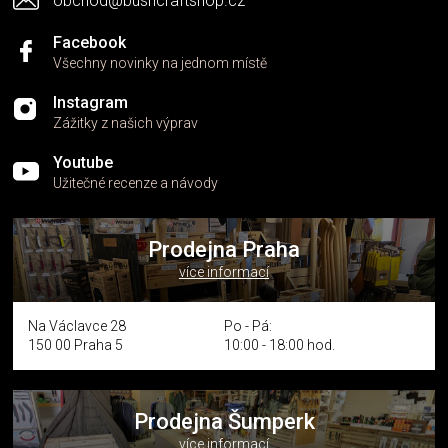
obchod@bushcraftshop.cz
u
Facebook
Všechny novinky na jednom místě
Instagram
Zážitky z našich výprav
Youtube
Užitečné recenze a návody
Prodejna Praha
více informací
Na Václavce 28
Po - Pá:
150 00 Praha 5
10:00 - 18:00 hod.
Prodejna Šumperk
více informací