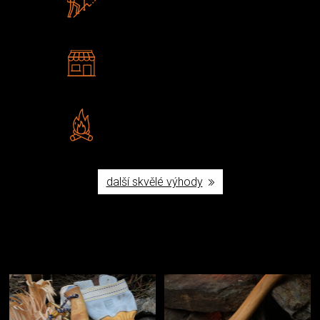
U nás nekoupíte „zajíce v pytli“
2 kamenné prodejny
Navštivte nás v Praze a
Šumperku
Vlastní značka JuBö
Poctivá ruční výroba v ČR
další skvělé výhody
Užijte si to v přírodě
Vybavení, na které spoléháte nejčastěji