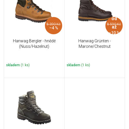
i
k
s
t
p
ů
od
r
8 390 Kč
8 590 Kč
o
až
–4 %
d
–10 %
u
Hanwag Bergler - hnědé
Hanwag Grünten -
k
(Nuss/Hazelnut)
Marone/Chestnut
t
ů
skladem
(1 ks)
skladem
(1 ks)