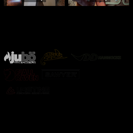
Značky ověřené samotnou přírodou
další značky
Odebírat newsletter