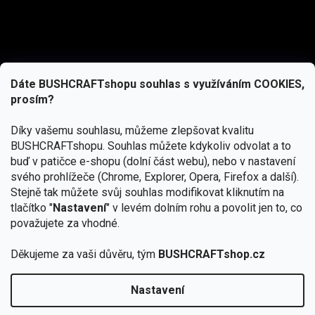
Dáte BUSHCRAFTshopu souhlas s využíváním COOKIES,
prosím?
Díky vašemu souhlasu, můžeme zlepšovat kvalitu
BUSHCRAFTshopu.
Souhlas můžete kdykoliv odvolat a to
buď v patičce e-shopu (dolní část webu), nebo v nastavení
svého prohlížeče (Chrome, Explorer, Opera, Firefox a další).
Stejně tak můžete svůj souhlas modifikovat kliknutím na
tlačítko "
Nastavení
" v levém dolním rohu a povolit jen to, co
Přihlásit se
považujete za vhodné.
Vložením e-mailu souhlasíte s
Děkujeme za vaši důvěru, tým
BUSHCRAFTshop.cz
podmínkami ochrany osobních údajů
Nastavení
Copyright 2026
BUSHCRAFTshop.cz
. Všechna práva
🏕️ Kupte do 12. 8. jakýkoliv produkt JuBö a