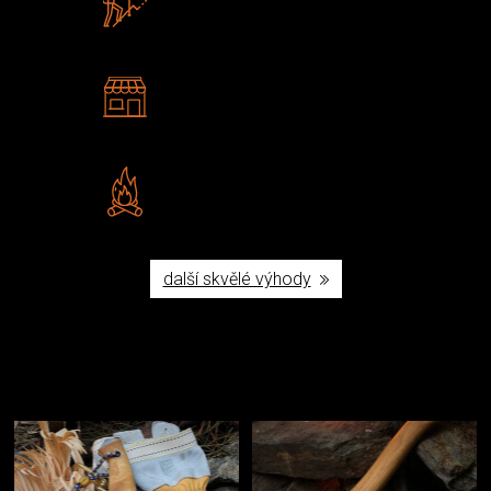
U nás nekoupíte „zajíce v pytli“
2 kamenné prodejny
Navštivte nás v Praze a
Šumperku
Vlastní značka JuBö
Poctivá ruční výroba v ČR
další skvělé výhody
Užijte si to v přírodě
Vybavení, na které spoléháte nejčastěji