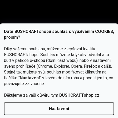
Dáte BUSHCRAFTshopu souhlas s využíváním COOKIES,
prosím?
Díky vašemu souhlasu, můžeme zlepšovat kvalitu
BUSHCRAFTshopu.
Souhlas můžete kdykoliv odvolat a to
buď v patičce e-shopu (dolní část webu), nebo v nastavení
svého prohlížeče (Chrome, Explorer, Opera, Firefox a další).
Stejně tak můžete svůj souhlas modifikovat kliknutím na
tlačítko "
Nastavení
" v levém dolním rohu a povolit jen to, co
Přihlásit se
považujete za vhodné.
Vložením e-mailu souhlasíte s
Děkujeme za vaši důvěru, tým
BUSHCRAFTshop.cz
podmínkami ochrany osobních údajů
Nastavení
Od 27.7. - 7.8. bude prodejna v Praze uzavřena.
Copyright 2026
BUSHCRAFTshop.cz
. Všechna práva
🏕️ Kupte do 12. 8. jakýkoliv produkt JuBö a