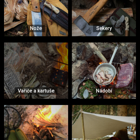
Nože
Sekery
Vařiče a kartuše
Nádobí