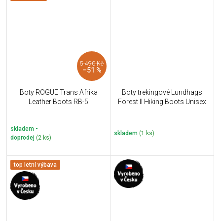
5 490 Kč
–51 %
Boty ROGUE Trans Afrika
Boty trekingové Lundhags
Leather Boots RB-5
Forest II Hiking Boots Unisex
skladem -
skladem
(1 ks)
doprodej
(2 ks)
top letní výbava