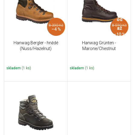
i
k
s
t
p
ů
od
r
8 390 Kč
8 590 Kč
o
až
–4 %
d
–10 %
u
Hanwag Bergler - hnědé
Hanwag Grünten -
k
(Nuss/Hazelnut)
Marone/Chestnut
t
ů
skladem
(1 ks)
skladem
(1 ks)