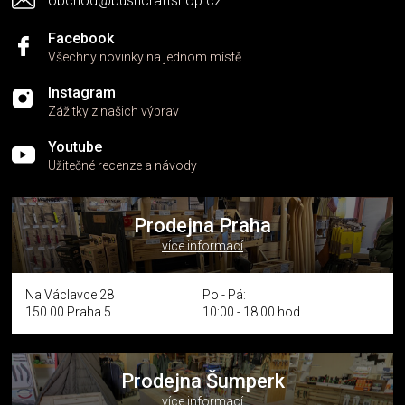
obchod@bushcraftshop.cz
u
Facebook
Všechny novinky na jednom místě
Instagram
Zážitky z našich výprav
Youtube
Užitečné recenze a návody
Prodejna Praha
více informací
Na Václavce 28
Po - Pá:
150 00 Praha 5
10:00 - 18:00 hod.
Prodejna Šumperk
více informací