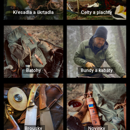
Křesadla a škrtadla
Celty a plachty
Batohy
Bundy a kabáty
Brousky
Novinky