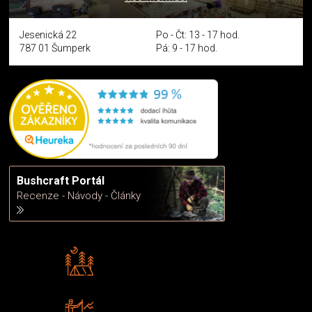
Jesenická 22
Po - Čt: 13 - 17 hod.
787 01 Šumperk
Pá: 9 - 17 hod.
Bushcraft Portál
Recenze - Návody - Články
Rádi předáváme zkušenosti
Poradíme vám s výběrem
Zboží sami testujeme