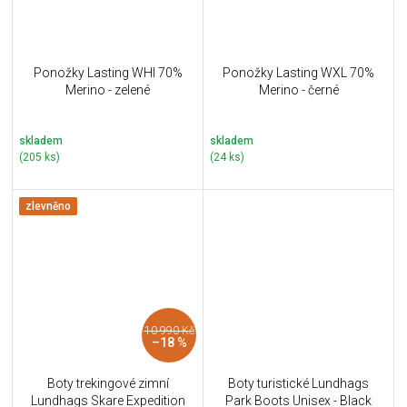
Ponožky Lasting WHI 70%
Ponožky Lasting WXL 70%
Merino - zelené
Merino - černé
skladem
skladem
(205 ks)
(24 ks)
zlevněno
10 990 Kč
–18 %
Boty trekingové zimní
Boty turistické Lundhags
Lundhags Skare Expedition
Park Boots Unisex - Black