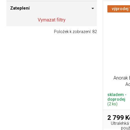
Zateplení
výprodej
Vymazat filtry
Položek k zobrazení:
82
Anorak
Ac
skladem -
doprodej
(2 ks)
2 799 K
Ultralehká
použí