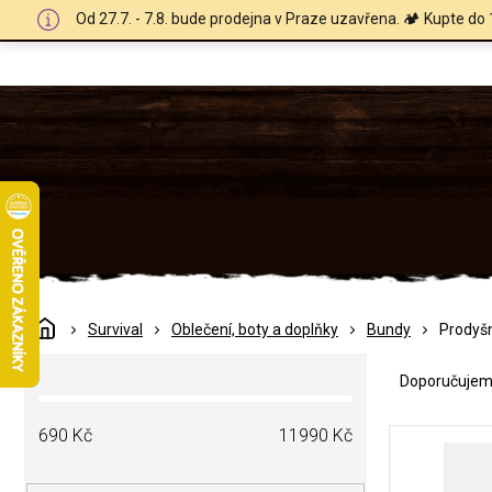
Přejít
Od 27.7. - 7.8. bude prodejna v Praze uzavřena. 🏕️ Kupte do 
na
obsah
Domů
Survival
Oblečení, boty a doplňky
Bundy
Prodyš
Ř
P
a
Doporučuje
o
z
s
e
V
t
690
Kč
11990
Kč
n
ý
r
í
p
a