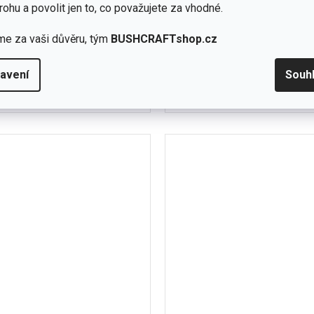
skladem -
rohu a povolit jen to, co považujete za vhodné.
doprodej
(5 ks)
me za vaši důvěru, tým
BUSHCRAFTshop.cz
Detail
č
690 Kč
adná fleecová bunda Helikon-Tex
avení
Souh
Jednoduché připevnění k a
ical Fleece poskytuje okamžité
bundám BUFFALO Syst
XL
XXL
S
M
L
XL
teplo a pohodlí,...