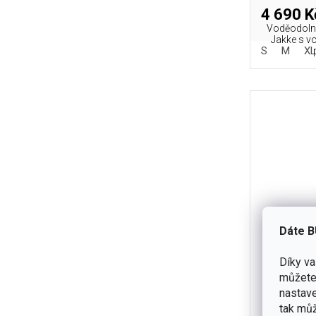
4 690 K
Voděodolná
Jakke s v
S
M
XL
Dáte B
Díky v
můžete 
Bunda H
nastave
tak můž