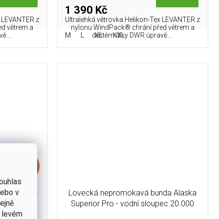
1 390 Kč
ex LEVANTER z
Ultralehká větrovka Helikon-Tex LEVANTER z
ed větrem a
nylonu WindPack® chrání před větrem a
L
M
L
XL
XXL
....
deštěm díky DWR úpravě....
1 290 Kč
–46 %
ouhlas
nebo v
 DP Hood -
Lovecká nepromokavá bunda Alaska
tejně
Superior Pro - vodní sloupec 20.000
v levém
mm