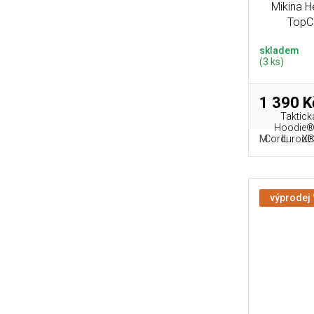
Mikina 
TopCo
skladem
(3 ks)
1 390 K
Taktick
Hoodie® 
M
L
XL
Cordurou® a
výprodej