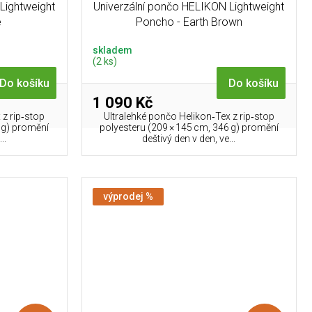
Lightweight
Univerzální pončo HELIKON Lightweight
e
Poncho - Earth Brown
skladem
(2 ks)
Do košíku
Do košíku
1 090 Kč
 z rip‑stop
Ultralehké pončo Helikon‑Tex z rip‑stop
 g) promění
polyesteru (209 × 145 cm, 346 g) promění
..
deštivý den v den, ve...
výprodej %