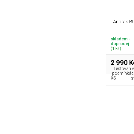
Anorak B
skladem -
doprodej
(1 ks)
2 990 K
Testován ví
podmínkách
XS
s