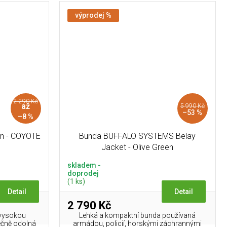
výprodej %
2 290 Kč
až
5 990 Kč
–53 %
–8 %
n - COYOTE
Bunda BUFFALO SYSTEMS Belay
Jacket - Olive Green
skladem -
doprodej
(1 ks)
Detail
Detail
2 790 Kč
 vysokou
Lehká a kompaktní bunda používaná
tečně odolná
armádou, policií, horskými záchrannými