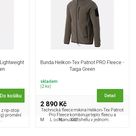
Lightweight
Bunda Helikon-Tex Patriot PRO Fleece -
een
Taiga Green
skladem
(2 ks)
Do košíku
Detail
2 890 Kč
Technická fleece mikina Helikon‑Tex Patriot
 z rip‑stop
Pro Fleece kombinuje teplo fleecu a
 g) promění
M
L
XL
XXL
ochranu softshellu v jednom...
..