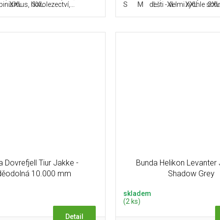
XXL
3XL
S
M
L
XL
XXL
3X
pinismus, horolezectví,...
dešti - velmi rychle schne
 Dovrefjell Tiur Jakke -
Bunda Helikon Levanter 
děodolná 10.000 mm
Shadow Grey
skladem
(2 ks)
Detail