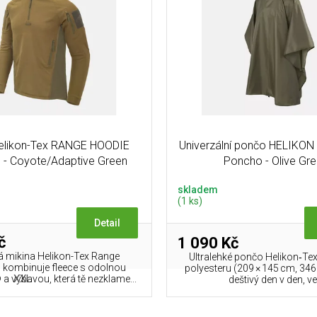
Helikon-Tex RANGE HOODIE
Univerzální pončo HELIKON 
 - Coyote/Adaptive Green
Poncho - Olive Gr
skladem
(1 ks)
Detail
č
1 090 Kč
á mikina Helikon-Tex Range
Ultralehké pončo Helikon‑Tex
kombinuje fleece s odolnou
polyesteru (209 × 145 cm, 346
XXL
 výbavou, která tě nezklame...
deštivý den v den, ve.