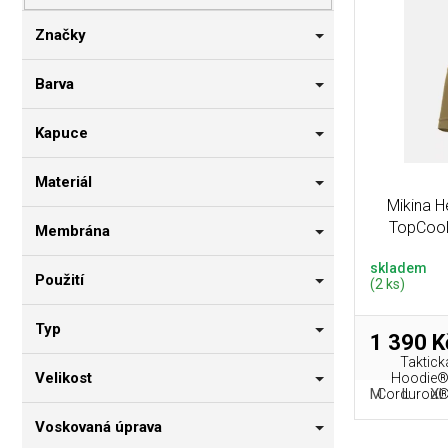
p
i
n
r
s
n
Značky
o
p
í
d
r
p
Barva
u
o
a
k
d
n
Kapuce
t
u
e
ů
k
l
Materiál
t
Mikina 
ů
TopCool
Membrána
skladem
Použití
(2 ks)
Typ
1 390 K
Taktick
Velikost
Hoodie® 
M
L
XL
Cordurou® a
Voskovaná úprava