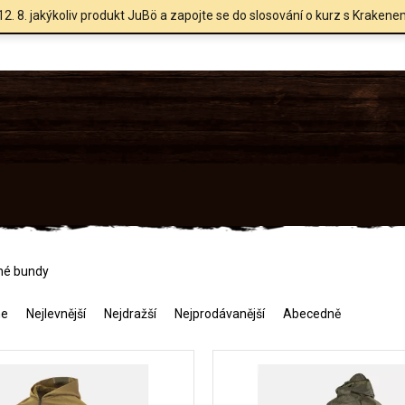
12. 8. jakýkoliv produkt JuBö a zapojte se do slosování o kurz s Krakene
né bundy
me
Nejlevnější
Nejdražší
Nejprodávanější
Abecedně