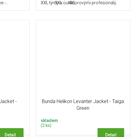
L
XXL
3XL
4XL
 -...
týmy a outdoorovými profesionály.
Jacket -
Bunda Helikon Levanter Jacket - Taiga
Green
skladem
(2 ks)
Detail
Detail