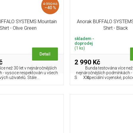
4 990 Kč
–40 %
UFFALO SYSTEMS Mountain
Anorak BUFFALO SYSTEMS 
Shirt - Olive Green
Shirt - Black
skladem -
doprodej
(1 ks)
Detail
č
2 990 Kč
ce než 30 let v nejnáročnějších
Bunda testována více než 
 - vysoce respektován u všech
nejnáročnějších podmínkách - 
S
XXL
vých uživatelů. Stále...
speciální vojenské, policej