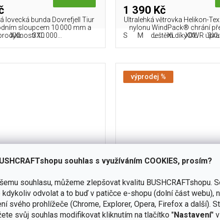
č
1 390 Kč
 lovecká bunda Dovrefjell Tiur
Ultralehká větrovka Helikon-T
odním sloupcem 10 000 mm a
nylonu WindPack® chrání př
XXL
3XL
S
M
L
XL
XXL
3X
prodyšností 10 000...
deštěm díky DWR úpravě
výprodej %
USHCRAFTshopu souhlas s využíváním COOKIES, prosím?
ašemu souhlasu, můžeme zlepšovat kvalitu BUSHCRAFTshopu.
S
kdykoliv odvolat a to buď v patičce e-shopu (dolní část webu), 
elikon-Tex Alpha Tactical
Kapuce BUFFALO SYSTEMS
ní svého prohlížeče (Chrome, Explorer, Opera, Firefox a další). S
Fleece - Black
Olive Green
ete svůj souhlas modifikovat kliknutím na tlačítko "
Nastavení
" 