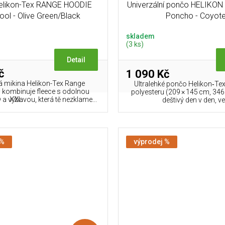
Helikon-Tex RANGE HOODIE
Univerzální pončo HELIKON 
ol - Olive Green/Black
Poncho - Coyot
skladem
(3 ks)
Detail
č
1 090 Kč
á mikina Helikon-Tex Range
Ultralehké pončo Helikon‑Tex
kombinuje fleece s odolnou
polyesteru (209 × 145 cm, 346
XXL
 výbavou, která tě nezklame...
deštivý den v den, ve.
 %
výprodej %