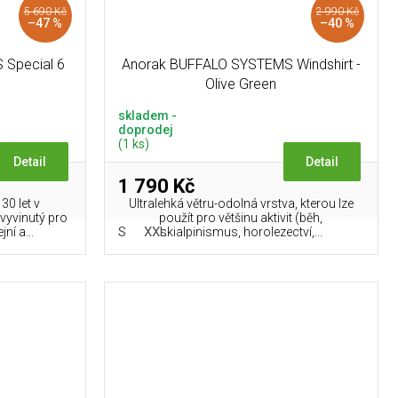
5 690 Kč
2 990 Kč
–47 %
–40 %
Special 6
Anorak BUFFALO SYSTEMS Windshirt -
Olive Green
skladem -
doprodej
(1 ks)
Detail
Detail
1 790 Kč
30 let v
Ultralehká větru-odolná vrstva, kterou lze
vyvinutý pro
použít pro většinu aktivit (běh,
S
XXL
ní a...
skialpinismus, horolezectví,...