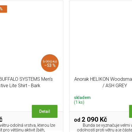
 %
5 990 Kč
–53 %
 BUFFALO SYSTEMS Men’s
Anorak HELIKON Woodsma
tive Lite Shirt - Bark
/ ASH GREY
skladem
(1 ks)
Detail
č
2 090 Kč
od
 větru-odolná vrstva, kterou lze
Bunda se vyznačuje velmi
t pro většinu aktivit (běh,
odolností proti větru a je čás