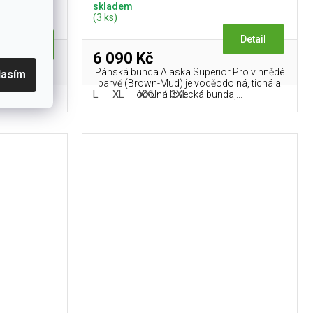
skladem
(3 ks)
Detail
Detail
6 090 Kč
Pánská bunda Alaska Superior Pro v hnědé
lasím
norakům a
barvě (Brown-Mud) je voděodolná, tichá a
ems.
L
XL
XXL
3XL
odolná lovecká bunda,...