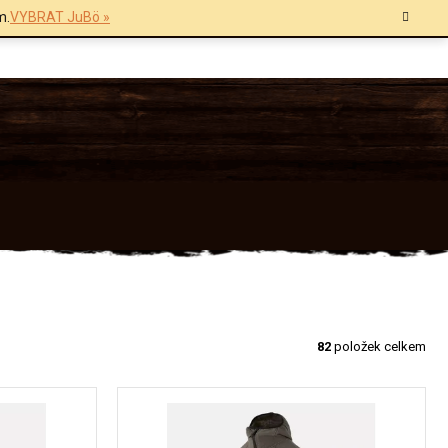
m.
VYBRAT JuBö »
82
položek celkem