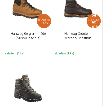
i
k
s
t
p
ů
od
r
8 390 Kč
8 590 Kč
o
až
–4 %
d
–10 %
u
Hanwag Bergler - hnědé
Hanwag Grünten -
k
(Nuss/Hazelnut)
Marone/Chestnut
t
ů
skladem
(1 ks)
skladem
(1 ks)