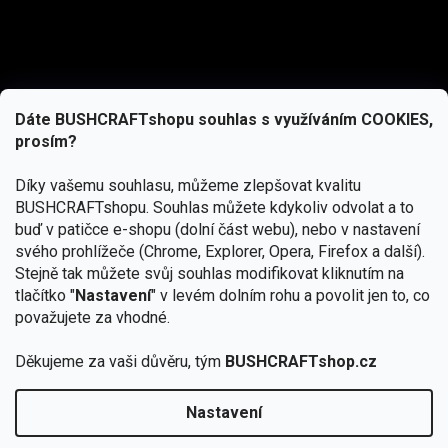
Dáte BUSHCRAFTshopu souhlas s využíváním COOKIES,
prosím?
Díky vašemu souhlasu, můžeme zlepšovat kvalitu
BUSHCRAFTshopu.
Souhlas můžete kdykoliv odvolat a to
buď v patičce e-shopu (dolní část webu), nebo v nastavení
svého prohlížeče (Chrome, Explorer, Opera, Firefox a další).
Stejně tak můžete svůj souhlas modifikovat kliknutím na
tlačítko "
Nastavení
" v levém dolním rohu a povolit jen to, co
Přihlásit se
považujete za vhodné.
Vložením e-mailu souhlasíte s
Děkujeme za vaši důvěru, tým
BUSHCRAFTshop.cz
podmínkami ochrany osobních údajů
Nastavení
Od 27.7. - 7.8. bude prodejna v Praze uzavřena.
Copyright 2026
BUSHCRAFTshop.cz
. Všechna práva
🏕️ Kupte do 12. 8. jakýkoliv produkt JuBö a