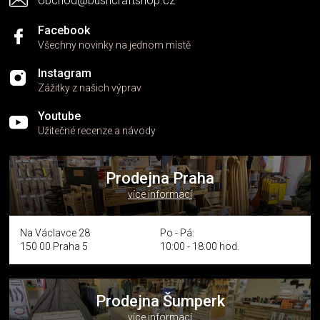
obchod@bushcraftshop.cz
u
Facebook
Všechny novinky na jednom místě
Instagram
Zážitky z našich výprav
Youtube
Užitečné recenze a návody
Prodejna Praha
více informací
Na Václavce 28
Po - Pá:
150 00 Praha 5
10:00 - 18:00 hod.
Prodejna Šumperk
více informací