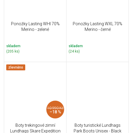
Ponožky Lasting WHI 70%
Ponožky Lasting WXL 70%
Merino - zelené
Merino - černé
skladem
skladem
(205 ks)
(24 ks)
zlevněno
10 990 Kč
–18 %
Boty trekingové zimní
Boty turistické Lundhags
Lundhags Skare Expedition
Park Boots Unisex - Black