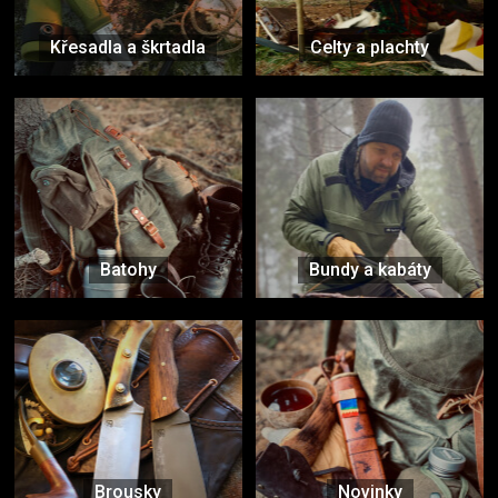
Křesadla a škrtadla
Celty a plachty
Batohy
Bundy a kabáty
Brousky
Novinky