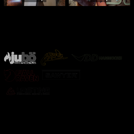
Značky ověřené samotnou přírodou
další značky
Odebírat newsletter