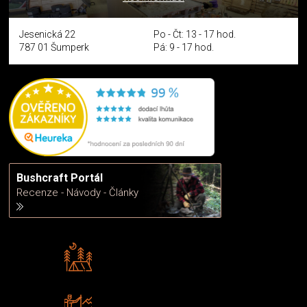
Jesenická 22
Po - Čt: 13 - 17 hod.
787 01 Šumperk
Pá: 9 - 17 hod.
Bushcraft Portál
Recenze - Návody - Články
Rádi předáváme zkušenosti
Poradíme vám s výběrem
Zboží sami testujeme