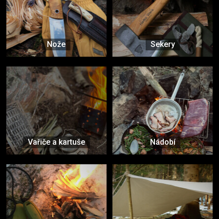
Nože
Sekery
Vařiče a kartuše
Nádobí