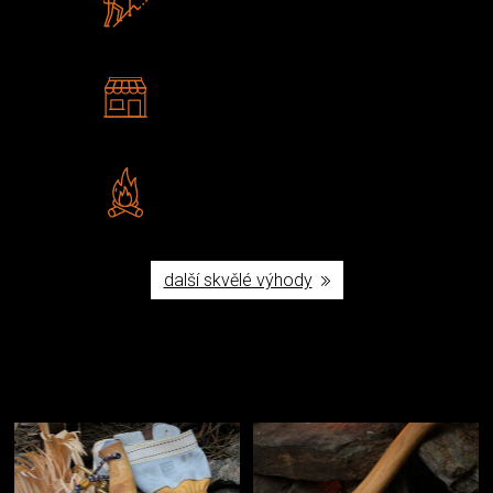
U nás nekoupíte „zajíce v pytli“
2 kamenné prodejny
Navštivte nás v Praze a
Šumperku
Vlastní značka JuBö
Poctivá ruční výroba v ČR
další skvělé výhody
Užijte si to v přírodě
Vybavení, na které spoléháte nejčastěji