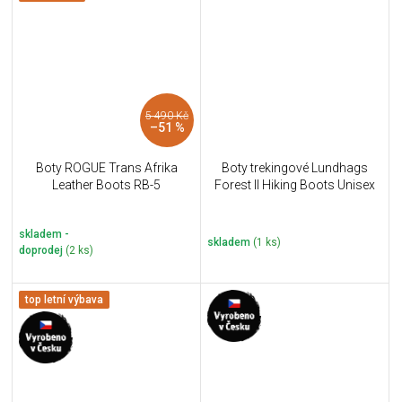
5 490 Kč
–51 %
Boty ROGUE Trans Afrika
Boty trekingové Lundhags
Leather Boots RB-5
Forest II Hiking Boots Unisex
skladem -
skladem
(1 ks)
doprodej
(2 ks)
top letní výbava