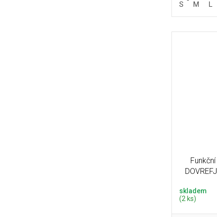
S
M
L
Funkční
DOVREFJE
skladem
(2 ks)