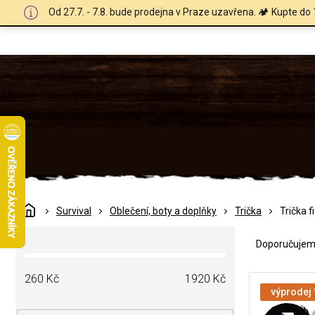
Přejít
Od 27.7. - 7.8. bude prodejna v Praze uzavřena. 🏕️ Kupte do 
na
obsah
Domů
Survival
Oblečení, boty a doplňky
Trička
Trička f
Ř
P
a
Doporučuje
o
z
s
e
V
t
260
Kč
1920
Kč
n
ý
výprodej
r
í
p
a