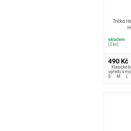
Tričko H
H
skladem
(2 ks)
490 Kč
Klasické b
vpředu s mo
S
M
L