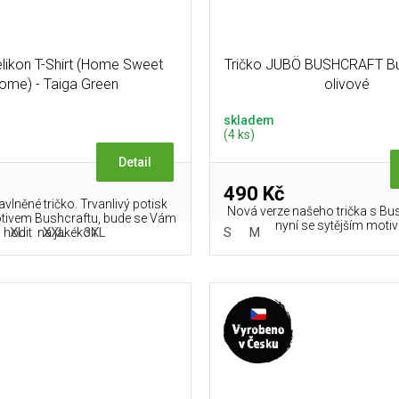
elikon T-Shirt (Home Sweet
Tričko JUBÖ BUSHCRAFT Bu
ome) - Taiga Green
olivové
skladem
(4 ks)
Detail
490 Kč
avlněné tričko. Trvanlivý potisk
Nová verze našeho trička s B
tivem Bushcraftu, bude se Vám
nyní se sytějším moti
XL
XXL
3XL
S
M
hodit na jakékoli...