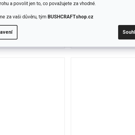
skladem
rohu a povolit jen to, co považujete za vhodné.
(2 ks)
me za vaši důvěru, tým
BUSHCRAFTshop.cz
Detail
1 790 Kč
č
Vlněná polokošile, jednovrs
avení
Souh
 úplet. Triko 160g je vyrobeno z
zapínání na druky. Velmi obl
ší australské Merino vlny 16 MC...
M
L
XL
kvalitní a příjemný..