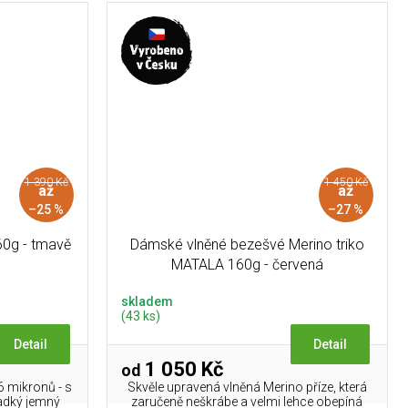
1 390 Kč
1 450 Kč
až
až
–25 %
–27 %
60g - tmavě
Dámské vlněné bezešvé Merino triko
MATALA 160g - červená
skladem
(43 ks)
Detail
Detail
1 050 Kč
od
6 mikronů - s
Skvěle upravená vlněná Merino příze, která
ladký jemný
zaručeně neškrábe a velmi lehce obepíná