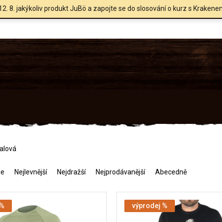
12. 8. jakýkoliv produkt JuBö a zapojte se do slosování o kurz s Krakene
ialová
me
Nejlevnější
Nejdražší
Nejprodávanější
Abecedně
 %
výprodej %