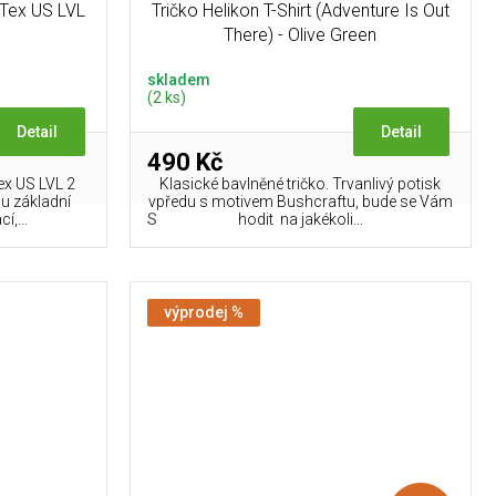
-Tex US LVL
Tričko Helikon T-Shirt (Adventure Is Out
There) - Olive Green
skladem
(2 ks)
Detail
Detail
490 Kč
ex US LVL 2
Klasické bavlněné tričko. Trvanlivý potisk
u základní
vpředu s motivem Bushcraftu, bude se Vám
S
í,...
hodit na jakékoli...
výprodej %