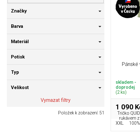
p
i
n
r
s
n
Značky
o
p
í
d
r
p
Barva
u
o
a
k
d
n
Materiál
t
u
e
ů
k
l
Potisk
t
Pánské 
ů
Typ
skladem -
doprodej
Velikost
(2 ks)
Vymazat filtry
1 090 K
Položek k zobrazení:
51
Tričko QUI
rukávem z
XXL
100% 