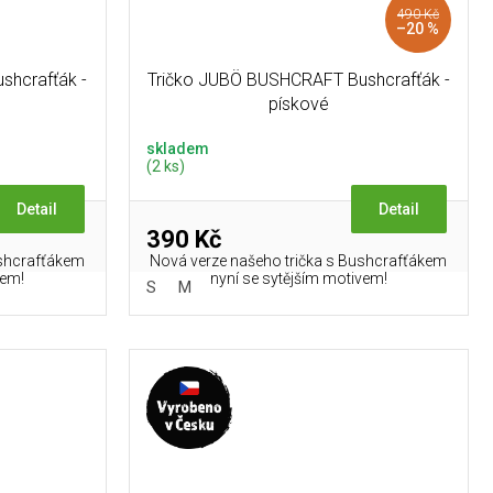
490 Kč
–20 %
shcrafťák -
Tričko JUBÖ BUSHCRAFT Bushcrafťák -
pískové
skladem
(2 ks)
Detail
Detail
390 Kč
ushcrafťákem
Nová verze našeho trička s Bushcrafťákem
vem!
nyní se sytějším motivem!
S
M