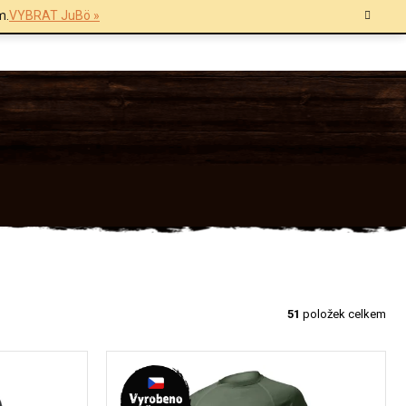
m.
VYBRAT JuBö »
51
položek celkem