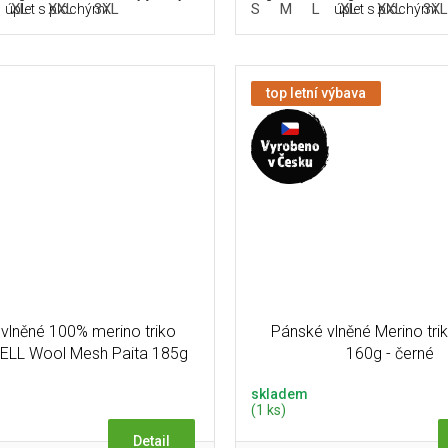
XL
XXL
3XL
S
M
L
XL
XXL
3X
úplet s plochými...
úplet s plochými...
top letní výbava
 vlněné 100% merino triko
Pánské vlněné Merino tr
LL Wool Mesh Paita 185g
160g - černé
skladem
(1 ks)
Detail