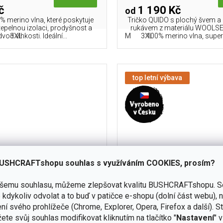
č
1 190 Kč
od
% merino vlna, které poskytuje
Tričko QUIDO s plochý švem 
 tepelnou izolaci, prodyšnost a
rukávem z materiálu WOOLSE
3XL
M
3XL
vod vlhkosti. Ideální...
100% merino vlna, super f
top letní výbava
USHCRAFTshopu souhlas s využíváním COOKIES, prosím?
ašemu souhlasu, můžeme zlepšovat kvalitu BUSHCRAFTshopu.
S
kdykoliv odvolat a to buď v patičce e-shopu (dolní část webu), 
něné Merino triko ZITA 160g
Pánské vlněné Merino PO
ní svého prohlížeče (Chrome, Explorer, Opera, Firefox a další). S
- černá/růžová
ELIOT černé 160
ete svůj souhlas modifikovat kliknutím na tlačítko "
Nastavení
" 