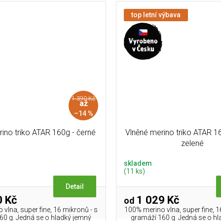
top letní výbava
1 390 Kč
až
–14 %
ino triko ATAR 160g - černé
Vlněné merino triko ATAR 1
zelené
skladem
(11 ks)
Detail
 Kč
1 029 Kč
od
vlna, super fine, 16 mikronů - s
100% merino vlna, super fine, 1
60 g. Jedná se o hladký jemný
gramáží 160 g. Jedná se o h