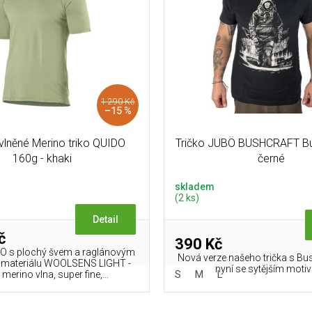
1 290 Kč
–15 %
vlněné Merino triko QUIDO
Tričko JUBÖ BUSHCRAFT Bu
160g - khaki
černé
skladem
(2 ks)
Detail
č
390 Kč
DO s plochý švem a raglánovým
Nová verze našeho trička s B
 materiálu WOOLSENS LIGHT -
nyní se sytějším moti
S
M
L
merino vlna, super fine,...