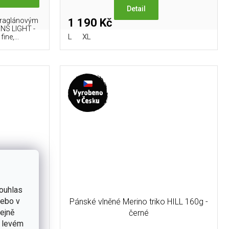
Detail
a raglánovým
1 190 Kč
NS LIGHT -
L
XL
ine,...
ouhlas
nebo v
LO tričko
Pánské vlněné Merino triko HILL 160g -
tejně
g
černé
v levém