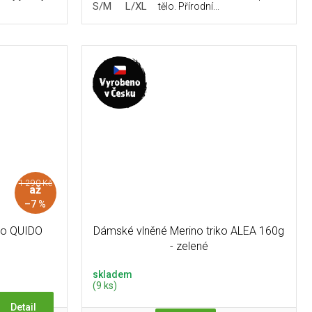
L
S/M
L/XL
tělo. Přírodní...
1 290 Kč
až
–7 %
iko QUIDO
Dámské vlněné Merino triko ALEA 160g
- zelené
skladem
(9 ks)
Detail