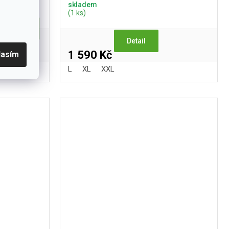
skladem
(1 ks)
Detail
Detail
tvý uplet,
1 590 Kč
lasím
íbená velmi
L
XL
XXL
.