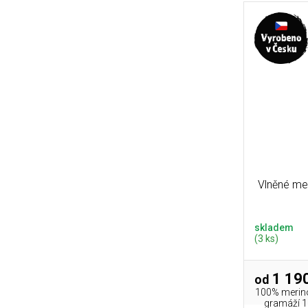
Vlněné mer
skladem
(3 ks)
1 190
od
100% merino 
gramáží 1