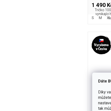
1 490 K
Tričko 100
vynikající
S
M
XL
od
Dáte B
Díky v
můžete 
Dámské vl
nastave
tak můž