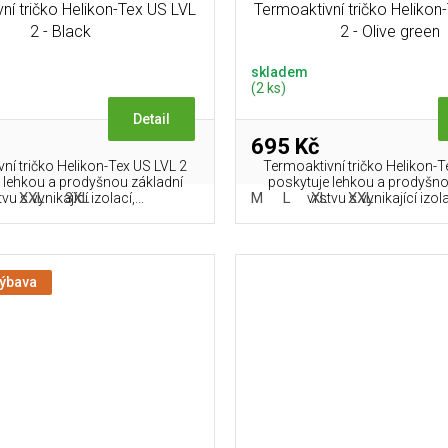
ní tričko Helikon-Tex US LVL
Termoaktivní tričko Helikon
2 - Black
2 - Olive green
skladem
(2 ks)
Detail
695 Kč
ní tričko Helikon-Tex US LVL 2
Termoaktivní tričko Helikon-T
 lehkou a prodyšnou základní
poskytuje lehkou a prodyšno
XXL
3XL
M
L
XL
XXL
vu s vynikající izolací,...
vrstvu s vynikající izolac
výbava