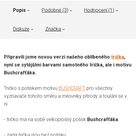
Popis
Podobné (3)
Hodnocení (1)
Diskuze
Značka
Připravili jsme novou verzi našeho oblíbeného
trička
,
nyní se sytějšími barvami samotného trička, ale i motivu
Bushcrafťáka.
Tričko s potiskem motivu
BUSHCRAFT
pro všechny
vyznavače tohoto směru a milovníky přírody a toulání se v
ní.
- tričko má na sobě velkoplošný potisk
Bushcrafťáka
-
záda trička jsou bez potisku