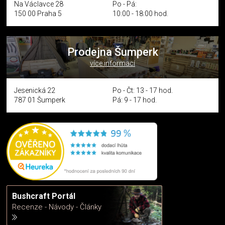
Na Václavce 28
Po - Pá:
150 00 Praha 5
10:00 - 18:00 hod.
Prodejna Šumperk
více informací
Jesenická 22
Po - Čt: 13 - 17 hod.
787 01 Šumperk
Pá: 9 - 17 hod.
Bushcraft Portál
Recenze - Návody - Články