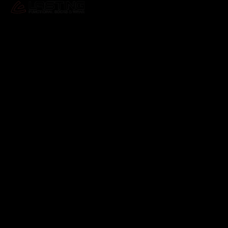
Odebírat newsletter
Vložte svůj e-mail a my vám budeme zasílat informace o
nových produktech na našem e-shopu.
E-mail
Vložením e-mailu souhlasíte s
podmínkami ochrany
osobních údajů
Přihlásit se