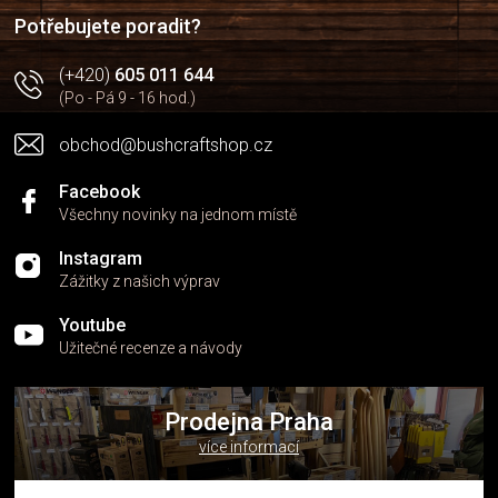
í
Potřebujete poradit?
(+420)
605 011 644
(Po - Pá 9 - 16 hod.)
obchod@bushcraftshop.cz
Facebook
Všechny novinky na jednom místě
Instagram
Zážitky z našich výprav
Youtube
Užitečné recenze a návody
Prodejna Praha
více informací