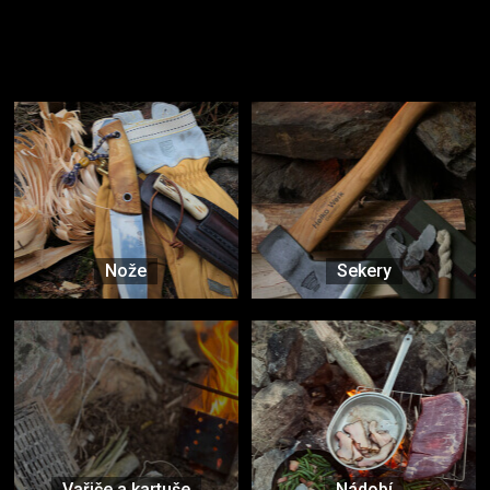
Užijte si to v přírodě
Vybavení, na které spoléháte nejčastěji
Nože
Sekery
Vařiče a kartuše
Nádobí