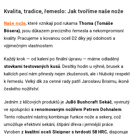
Kvalita, tradice, řemeslo: Jak tvoříme naše nože
Naše nože
, které vznikají pod rukama
Thoma (Tomáše
Bösera)
, jsou důkazem precizního řemesla a nekompromisní
kvality. Pracujeme s kovanou ocelí D2 díky její odolnosti a
výjimečným vlastnostem.
Každý krok — od kalení po finální úpravu — máme odladěný
stovkami testovaných kusů
. Desítky hodin u výhně, brusek a
kalících pecí nám přinesly nejen zkušenosti, ale i hluboký respekt
k řemeslu.
Velký dík za cenné rady patří Jaroslavu Briximu, ikoně
českého nožířství.
Jedním z klíčových produktů je
JuBö Bushcraft Sekáč
, vyvinutý
ve spolupráci
s renomovaným nožířem Petrem Dohnalem
.
Tento robustní nástroj kombinuje funkce nože a sekery, což
umožňuje efektivní sekání, štípání dřeva i jemnější práce.
Vyroben
z kvalitní oceli Sleipner s tvrdostí 58 HRC
, disponuje