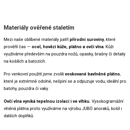
Materiály ověřené staletím
Mezi naše oblíbené materiály patří
přírodní suroviny
, které
prověřil čas —
ocel, hovězí kůže, plátno a ovčí vlna
. Kůži
využíváme především na pouzdra nožů, opasky, brašny či detaily
na košilích a batozích.
Pro venkovní použití jsme zvolili
voskované bavlněné plátno
,
které je extrémně odolné, nešpiní se a odpuzuje vodu, ideální pro
batohy, pouzdra či vaky.
Ovčí vlna vyniká tepelnou izolací i ve vlhku.
Vysokogramážní
vlněná plátna proto využíváme na výrobu JUBÖ anoraků, košil i
dalších doplňků.