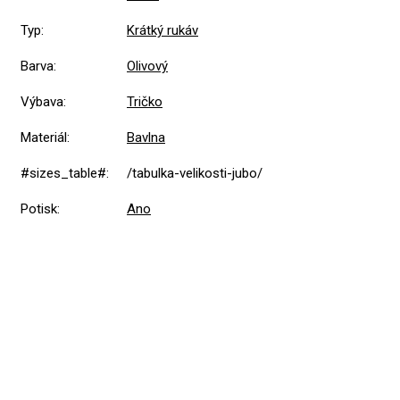
Typ
:
Krátký rukáv
Barva
:
Olivový
Výbava
:
Tričko
Materiál
:
Bavlna
#sizes_table#
:
/tabulka-velikosti-jubo/
Potisk
:
Ano
5,0
Průměrné
1 hodnocení
hodnocení
produktu
je
5
1x
5,0