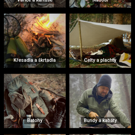
Křesadla a škrtadla
Celty a plachty
Batohy
Bundy a kabáty