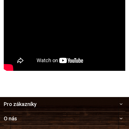
Z
Pro zákazníky
á
p
a
O nás
t