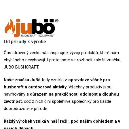
Od přírody k výrobě
Čas strávený venku nás inspiruje k vývoji produktů, které nám
chybí nebo nevyhovují. I proto jsme se rozhodli založit značku
JUBÖ BUSHCRAFT.
Naše značka
JuBö
tedy vznikla
z opravdové vášně pro
bushcraft a outdoorové aktivity
.
Všechny produkty jsou
navrhovány
s důrazem na praktičnost, odolnost a dlouhou
životnost
, což z nich činí spolehlivé společníky pro každé
dobrodružství v přírodě.
Každý výrobek vzniká v naší režii, pod naším dohledem a v
našich dílnách.