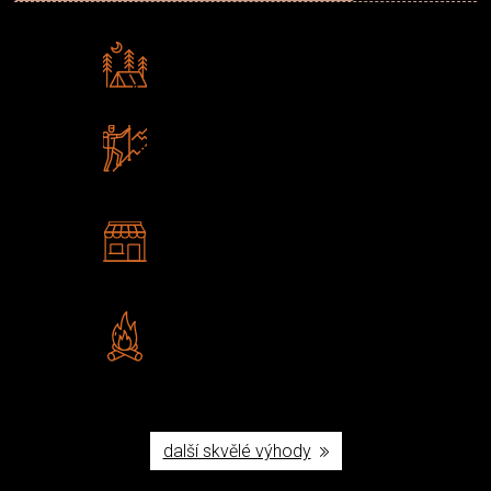
Rádi předáváme zkušenosti
Poradíme vám s výběrem
Zboží sami testujeme
U nás nekoupíte „zajíce v pytli“
2 kamenné prodejny
Navštivte nás v Praze a
Šumperku
Vlastní značka JuBö
Poctivá ruční výroba v ČR
další skvělé výhody