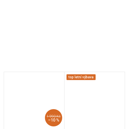
top letní výbava
1 990 Kč
–10 %