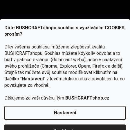
Dáte BUSHCRAFTshopu souhlas s využíváním COOKIES,
prosím?
Díky vašemu souhlasu, můžeme zlepšovat kvalitu
BUSHCRAFTshopu.
Souhlas můžete kdykoliv odvolat a to
buď v patičce e-shopu (dolní část webu), nebo v nastavení
svého prohlížeče (Chrome, Explorer, Opera, Firefox a další).
Stejně tak můžete svůj souhlas modifikovat kliknutím na
tlačítko "
Nastavení
" v levém dolním rohu a povolit jen to, co
Přihlásit se
považujete za vhodné.
Vložením e-mailu souhlasíte s
podmínkami ochrany osobních údajů
Děkujeme za vaši důvěru, tým
BUSHCRAFTshop.cz
Nastavení
Od 27.7. - 7.8. bude prodejna v Praze uzavřena.
Copyright 2026
BUSHCRAFTshop.cz
. Všechna práva
🏕️ Kupte do 12. 8. jakýkoliv produkt JuBö a
vyhrazena.
Upravit nastavení cookies
zapojte se do slosování o kurz s