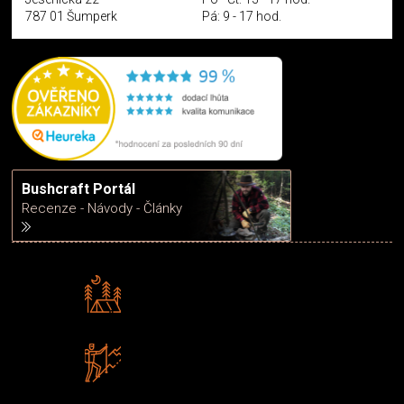
787 01 Šumperk
Pá: 9 - 17 hod.
Bushcraft Portál
Recenze - Návody - Články
Rádi předáváme zkušenosti
Poradíme vám s výběrem
Zboží sami testujeme
U nás nekoupíte „zajíce v pytli“