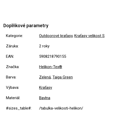
Doplňkové parametry
Kategorie
:
Outdoorové kraťasy
,
Kraťasy velikost S
Záruka
:
2 roky
EAN
:
5908218790155
Značka
:
Helikon-Tex®
Barva
:
Zelená
,
Taiga Green
Výbava
:
Kraťasy
Materiál
:
Bavlna
#sizes_table#
:
/tabulka-velikosti-helikon/