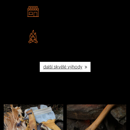
2 kamenné prodejny
Navštivte nás v Praze a
Šumperku
Vlastní značka JuBö
Poctivá ruční výroba v ČR
další skvělé výhody
Užijte si to v přírodě
Vybavení, na které spoléháte nejčastěji