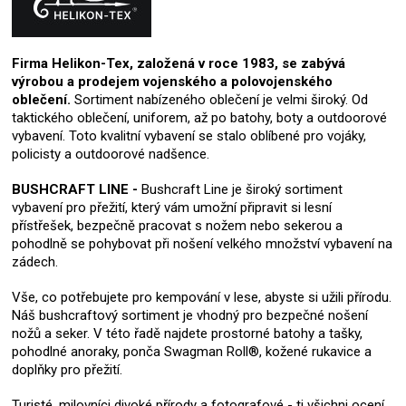
Firma Helikon-Tex, založená v roce 1983, se zabývá
výrobou a prodejem vojenského a polovojenského
oblečení.
Sortiment nabízeného oblečení je velmi široký. Od
taktického oblečení, uniforem, až po batohy, boty a outdoorové
vybavení. Toto kvalitní vybavení se stalo oblíbené pro vojáky,
policisty a outdoorové nadšence.
BUSHCRAFT LINE -
Bushcraft Line je široký sortiment
vybavení pro přežití, který vám umožní připravit si lesní
přístřešek, bezpečně pracovat s nožem nebo sekerou a
pohodlně se pohybovat při nošení velkého množství vybavení na
zádech.
Vše, co potřebujete pro kempování v lese, abyste si užili přírodu.
Náš bushcraftový sortiment je vhodný pro bezpečné nošení
nožů a seker. V této řadě najdete prostorné batohy a tašky,
pohodlné anoraky, ponča Swagman Roll®, kožené rukavice a
doplňky pro přežití.
Turisté, milovníci divoké přírody a fotografové - ti všichni ocení