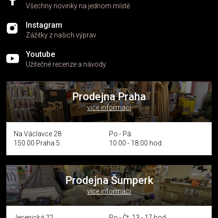
Všechny novinky na jednom místě
Instagram
Zážitky z našich výprav
Youtube
Užitečné recenze a návody
Prodejna Praha
více informací
Na Václavce 28
Po - Pá:
150 00 Praha 5
10:00 - 18:00 hod.
Prodejna Šumperk
více informací
Jesenická 22
Po - Čt: 13 - 17 hod.