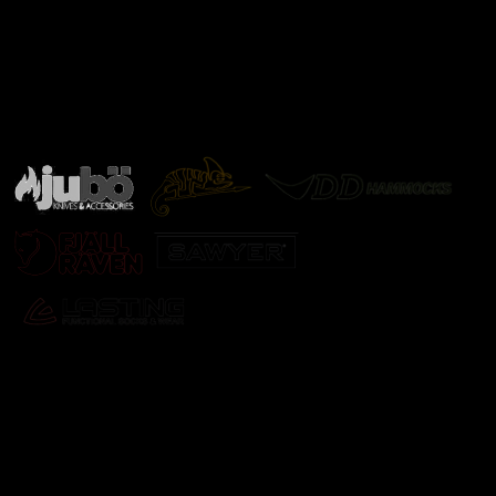
Značky ověřené samotnou přírodou
další značky
Odebírat newsletter
Vložte svůj e-mail a my vám budeme zasílat informace o