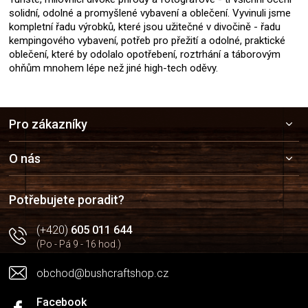
solidní, odolné a promyšlené vybavení a oblečení. Vyvinuli jsme
kompletní řadu výrobků, které jsou užitečné v divočině - řadu
kempingového vybavení, potřeb pro přežití a odolné, praktické
oblečení, které by odolalo opotřebení, roztrhání a táborovým
ohňům mnohem lépe než jiné high-tech oděvy.
Z
Pro zákazníky
á
p
a
O nás
t
í
Potřebujete poradit?
(+420)
605 011 644
(Po - Pá 9 - 16 hod.)
obchod@bushcraftshop.cz
Facebook