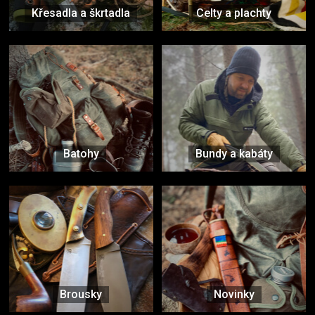
Křesadla a škrtadla
Celty a plachty
Batohy
Bundy a kabáty
Brousky
Novinky