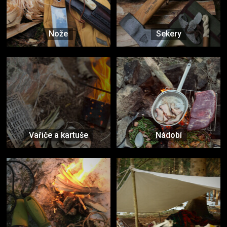
Nože
Sekery
Vařiče a kartuše
Nádobí